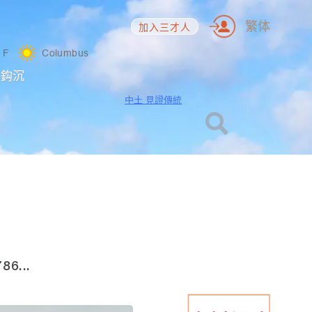
繁体
加入三才人
6
F
Columbus
海鈎沉
中土 見證傳統
6...