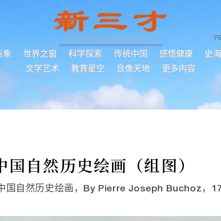
7
万象
世界之窗
科学探索
传统中国
感悟健康
史
文学艺术
教育星空
音像天地
更多内容
中国自然历史绘画（组图）
e，中国自然历史绘画，By Pierre Joseph Buchoz，178