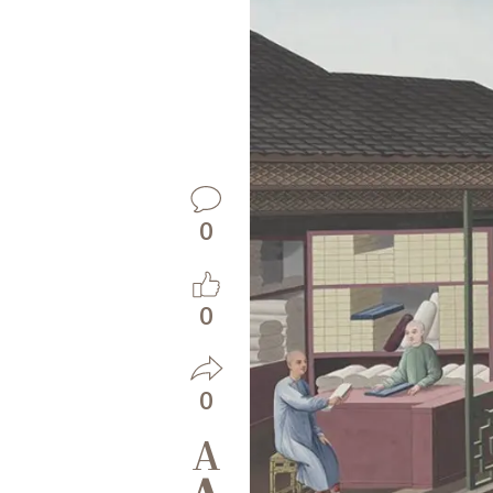
0
0
0
A