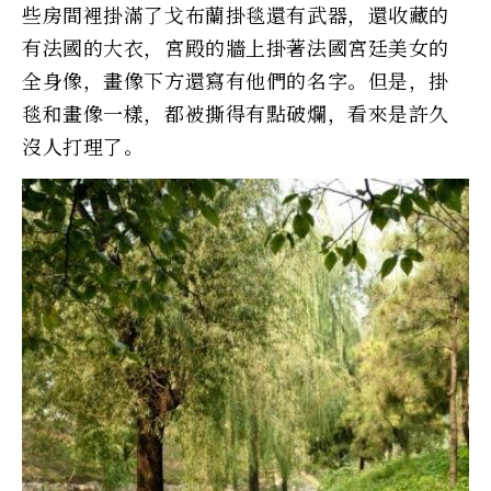
些房間裡掛滿了戈布蘭掛毯還有武器，還收藏的
有法國的大衣，宮殿的牆上掛著法國宮廷美女的
全身像，畫像下方還寫有他們的名字。但是，掛
毯和畫像一樣，都被撕得有點破爛，看來是許久
沒人打理了。