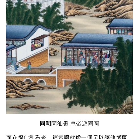
圓明園油畫 皇帝遊園圖
而在福什利看來，這宮殿就像一個足以讓他懷舊