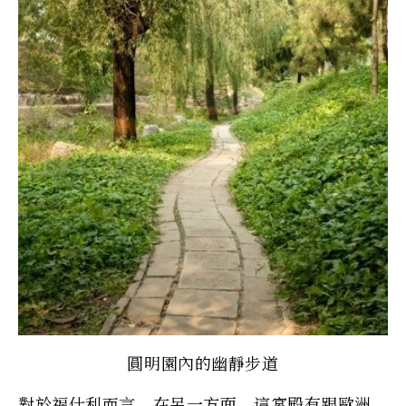
圓明園內的幽靜步道
對於福什利而言，在另一方面，這宮殿有跟歐洲