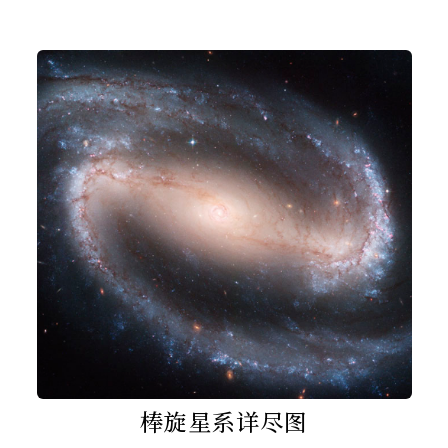
棒旋星系详尽图