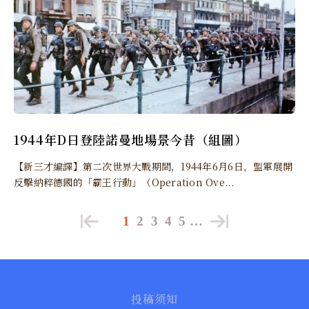
1944年D日登陸諾曼地場景今昔（組圖）
【新三才編譯】第二次世界大戰期間，1944年6月6日，盟軍展開
反擊納粹德國的「霸王行動」（Operation Ove...
1
2
3
4
5
…
投稿须知