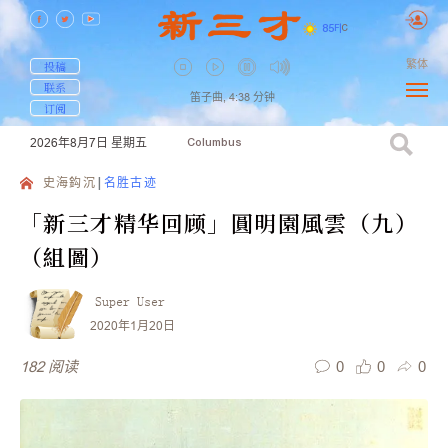
85
F
|
C
繁体
投稿
联系
笛子曲,
4:38
分钟
订阅
2026年8月7日
星期五
Columbus
史海鈎沉
名胜古迹
「新三才精华回顾」圓明園風雲（九）
（組圖）
Super User
2020年1月20日
0
0
0
182
阅读