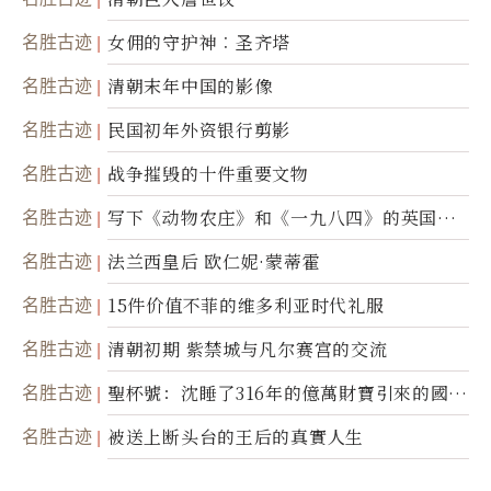
名胜古迹
女佣的守护神︰圣齐塔
名胜古迹
清朝末年中国的影像
名胜古迹
民国初年外资银行剪影
名胜古迹
战争摧毁的十件重要文物
名胜古迹
写下《动物农庄》和《一九八四》的英国作
家乔治．欧威尔
名胜古迹
法兰西皇后 欧仁妮·蒙蒂霍
名胜古迹
15件价值不菲的维多利亚时代礼服
名胜古迹
清朝初期 紫禁城与凡尔赛宫的交流
名胜古迹
聖杯號：沈睡了316年的億萬財寶引來的國際
糾紛
名胜古迹
被送上断头台的王后的真實人生