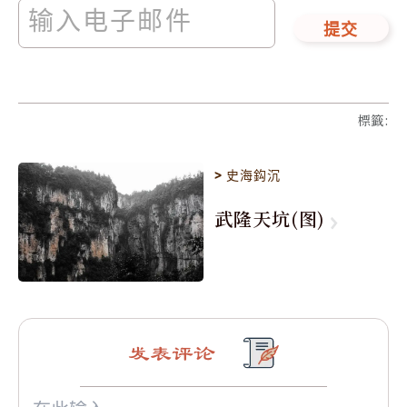
提交
標籤
:
>
史海鈎沉
武隆天坑(图)
发表评论