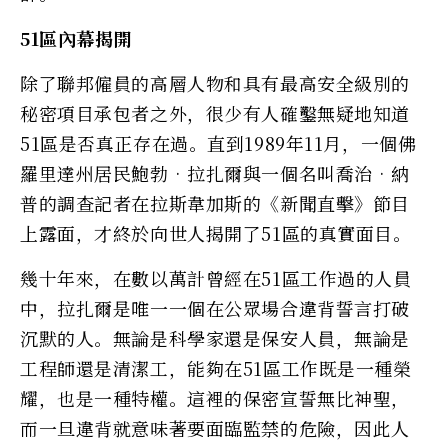
51區內幕揭開
除了聯邦僱員的高層人物和具有最高安全級別的
秘密項目承包者之外，很少有人確鑿無疑地知道
51區是否真正存在過。直到1989年11月，一個佛
羅里達州居民鮑勃•拉扎爾與一個名叫喬治•納
普的調查記者在拉斯韋加斯的《新聞直擊》節目
上露面，才終於向世人揭開了51區的真實面目。
幾十年來，在數以萬計曾經在51區工作過的人員
中，拉扎爾是唯一一個在公眾場合違背誓言打破
沉默的人。無論是科學家還是保安人員，無論是
工程師還是清潔工，能夠在51區工作既是一種榮
耀，也是一種特權。這裡的保密宣誓無比神聖，
而一旦違背就意味著要面臨監禁的危險，因此人