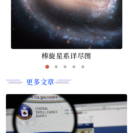
棒旋星系详尽图
更多文章