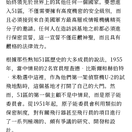
始終領先於世界上的其他任何一個國家。要想進
入51區，不僅需要擁有高度機密的安全級別，而
且必須接到來自美國軍方最高層或情報機構精英
分子的邀請。任何人在造訪該基地之前都必須進
行保密宣誓，這一宣誓不僅莊嚴神聖，而且具有
嚴格的法律效力。
根據那些熟知51區歷史的大多成員的說法，1955
年，當中情局的2名官員理查德•比斯爾和赫伯特
•米勒選中這裡，作為他們第一架偵察機U-2的試
飛地點時，這個基地才打開了自己的大門。然
而，51區的第一個主顧不是中情局，而是原子能
委員會。從1951年起，原子能委員會利用類似的
保密制度，對有關飛行器甚至飛行員的項目進行
了一系列極端的、頗有爭議的研究、開發和設
計。