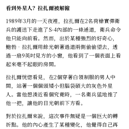
看到外星人？拉扎爾被解僱
1989年3月的一天夜裡，拉扎爾在2名荷槍實彈衛
兵的護送下走進了S-4內部的一條通道，衛兵命令
他只能向前看。然而，出於某種強烈的好奇心，
鮑勃•拉扎爾用餘光朝著過道兩側偷偷望去，透
過一扇9英吋見方的小窗，他看到了一個表面上看
起來毫不起眼的房間。
拉扎爾恍惚看見，在2個穿著白領制服的男人中
間，站著一個個頭矮小但腦袋碩大的灰色外星
人。當他想湊近看個究竟時，一名衛兵猛地推了
他一把，讓他的目光朝前下方看。
對於拉扎爾來說，這次事件無疑是一個巨大的轉
折點。他的內心產生了某種變化，他覺得自己再