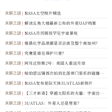
未解之謎
NASA太空照片精选
未解之謎
解读五角大楼最新公布的外星UAP档案
未解之謎
NASA月历展现罕见宇宙景观
未解之謎
橙县化学品泄漏是否会波及整个南加州？
未解之謎
究竟是谁在保护川普？
未解之謎
阿耳忒弥斯2号：美国人重返月球
未解之謎
哈伯望远镜首次拍到北落师门星系的碰撞与
爆炸
未解之謎
NASA发布星际天体3I/ATLAS新照片
未解之謎
【三才新语】穿越太阳系的火牆：宇宙边界
新启示
未解之謎
3I/ATLAS：外星人还是彗星？