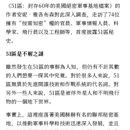
《51區：封存60年的美國絕密軍事基地檔案》的
作者安妮•雅各布森對此深入調查，走訪了74位
擁有“按需知密”權的官員、軍事情報人員、科
學家、飛行員以及工程師等，首度披露51區秘
史。
51區是不解之謎
雖然發生在51區的事鮮為人知，但仍有不計其數
的人們想要一探其中究竟。對於很多人來說，51
區無異於先進間諜技術和作戰系統的代名詞。對
另外一些人來說，51區是被俘外星人和不明飛行
物的一個地下世界。
事實上，這裡座落著美國赫赫有名的聯邦秘密基
地，以推動軍事科學和技術迅速深入發展，並且