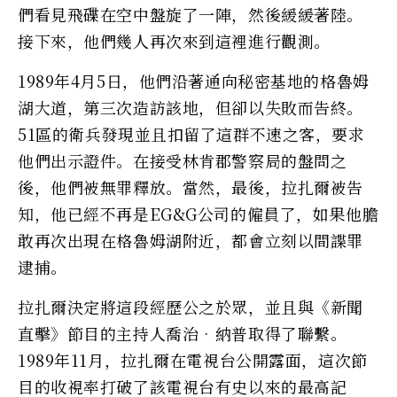
們看見飛碟在空中盤旋了一陣，然後緩緩著陸。
接下來，他們幾人再次來到這裡進行觀測。
1989年4月5日，他們沿著通向秘密基地的格魯姆
湖大道，第三次造訪該地，但卻以失敗而告終。
51區的衛兵發現並且扣留了這群不速之客，要求
他們出示證件。在接受林肯郡警察局的盤問之
後，他們被無罪釋放。當然，最後，拉扎爾被告
知，他已經不再是EG&G公司的僱員了，如果他膽
敢再次出現在格魯姆湖附近，都會立刻以間諜罪
逮捕。
拉扎爾決定將這段經歷公之於眾，並且與《新聞
直擊》節目的主持人喬治•納普取得了聯繫。
1989年11月，拉扎爾在電視台公開露面，這次節
目的收視率打破了該電視台有史以來的最高記