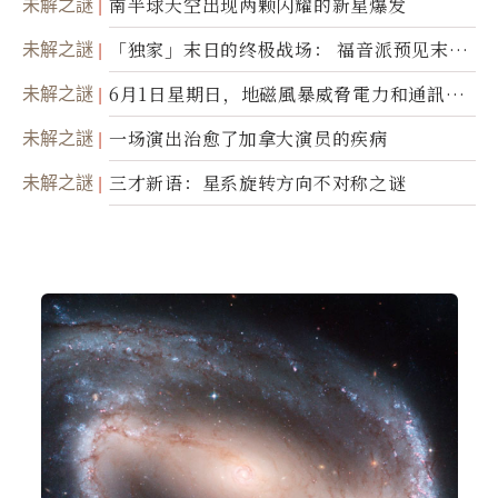
未解之謎
南半球天空出现两颗闪耀的新星爆发
未解之謎
「独家」末日的终极战场： 福音派预见末
世；希腊僧侣预言以色列的进攻
未解之謎
6月1日星期日，地磁風暴威脅電力和通訊基
礎設施
未解之謎
一场演出治愈了加拿大演员的疾病
未解之謎
三才新语：星系旋转方向不对称之谜