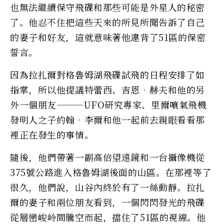
也無法繼續保守飛碟和那些可能是外星人的秘密
了。他忍不住把這些天來的所見所聞告訴了自己
的妻子和好友，這就意味著他違背了51區的保密
誓言。
因為拉扎爾對格魯姆湖飛碟試飛的日程安排了如
指掌，所以他提議特蕾西、吉恩•赫夫和他的另
外一個朋友———UFO研究專家、里爾噴氣飛機
發明人之子約翰•李爾和他一起前去親眼看看那
裡正在發生的事情。
隨後，他們帶著一副高倍望遠鏡和一台攝像機從
375號公路進入格魯姆湖後面的山區。在那裡等了
很久，他們說，山谷內終於有了一絲動靜。拉扎
爾的妻子和兩位朋友看到，一個閃閃發光的飛碟
從層巒峻岭間騰空而起，擋住了51區的視線。他