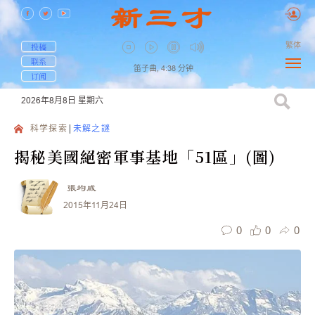
繁体
投稿
联系
笛子曲,
4:38
分钟
订阅
2026年8月8日
星期六
科学探索
未解之謎
揭秘美國絕密軍事基地「51區」(圖)
張均威
2015年11月24日
0
0
0