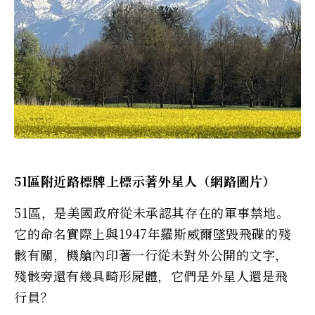
51區附近路標牌上標示著外星人（網路圖片）
51區，是美國政府從未承認其存在的軍事禁地。
它的命名實際上與1947年羅斯威爾墜毀飛碟的殘
骸有關，機艙內印著一行從未對外公開的文字，
殘骸旁還有幾具畸形屍體，它們是外星人還是飛
行員？