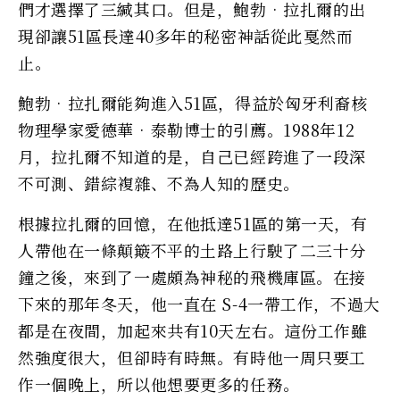
們才選擇了三緘其口。但是，鮑勃•拉扎爾的出
現卻讓51區長達40多年的秘密神話從此戛然而
止。
鮑勃•拉扎爾能夠進入51區，得益於匈牙利裔核
物理學家愛德華•泰勒博士的引薦。1988年12
月，拉扎爾不知道的是，自己已經跨進了一段深
不可測、錯綜複雜、不為人知的歷史。
根據拉扎爾的回憶，在他抵達51區的第一天，有
人帶他在一條顛簸不平的土路上行駛了二三十分
鐘之後，來到了一處頗為神秘的飛機庫區。在接
下來的那年冬天，他一直在 S-4一帶工作，不過大
都是在夜間，加起來共有10天左右。這份工作雖
然強度很大，但卻時有時無。有時他一周只要工
作一個晚上，所以他想要更多的任務。