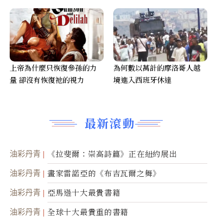
上帝為什麼只恢復參孫的力
為何數以萬計的摩洛哥人越
量 卻沒有恢復祂的視力
境進入西班牙休達
最新滾動
油彩丹青
《拉斐爾：崇高詩篇》正在紐約展出
油彩丹青
畫家雷諾亞的《布吉瓦爾之舞》
油彩丹青
亞馬遜十大最貴書籍
油彩丹青
全球十大最貴重的書籍