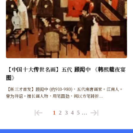
【中国十大传世名画】五代 顾闳中 《韩熙载夜宴
图》
【新三才首发】顾闳中 (约910-980)，五代南唐画家。江南人。
曾为待诏。擅长画人物，用笔圆劲，间以方笔转折...
1
2
3
4
5
…