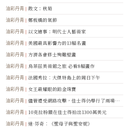
油彩丹青
散文：秋菊
油彩丹青
鄭板橋的氣節
油彩丹青
以文繪事：明代士人藝術家
油彩丹青
美國最具影響力的13幅名畫
油彩丹青
方濟各會修士殉難壁畫
油彩丹青
烏菲茲美術館之旅 必看8幅畫作
油彩丹青
法國秀拉︰大傑特島上的周日下午
油彩丹青
女王最耀眼的鉑金珠寶
油彩丹青
儘管遭受網路攻擊，佳士得仍舉行了兩場拍
賣
油彩丹青
10克拉粉鑽在佳士得拍出1300萬美元
油彩丹青
達·芬奇︰《聖母子與聖安妮》