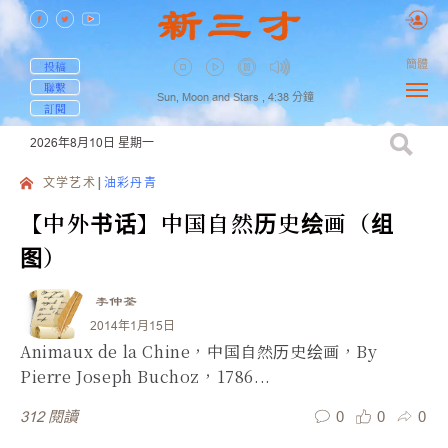
簡體
投稿
聯繫
Sun, Moon and Stars ,
4:38
分鐘
訂閱
2026年8月10日
星期一
文学艺术
油彩丹青
【中外书话】中国自然历史绘画（组
图）
李仲荃
2014年1月15日
Animaux de la Chine，中国自然历史绘画，By
Pierre Joseph Buchoz，1786...
0
0
0
312
閱讀