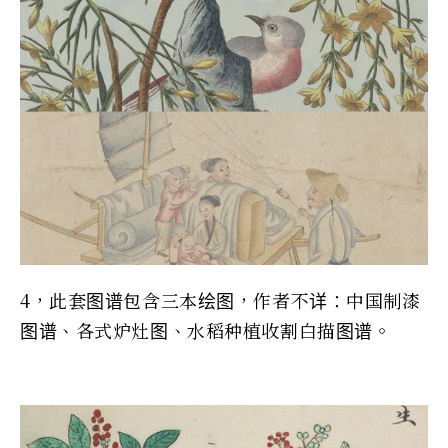
4，此套图谱包含三本绘图，作者不详：中国制漆
图谱、各式炉灶图、水稻种植收割白描图谱。