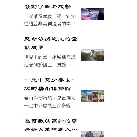
殿。
發動了網路攻擊
“從某種意義上說，它知
道這並非其創造者的本
意，但它根本不在乎。”
至今依然屹立的童
話城堡
世界上的每一座城堡都講
述著關於國王、貴族、戰
爭和傳說的獨特故事。這
些建築瑰寶在建成數百年
一生中至少要去一
後依然令人驚嘆。
次的藝術博物館
這14座博物館，是每個人
一生中都應該至少參觀一
次的。這些博物館都擁有
塑造文明的珍貴藏品，並
為何數以萬計的摩
持續每年激勵數百萬遊
洛哥人越境進入西
客。