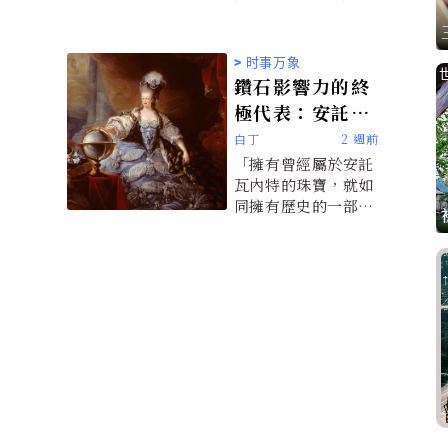
博物館都擁有塑造文
明的珍貴藏品，並持
續每年激勵數百萬遊
>
时事万象
客。
鑽石影響力的終
極代表：安託瓦
內特珠寶
白丁
2 週前
「擁有曾經屬於安託
瓦內特的珠寶，就如
同擁有歷史的一部
分。我對此感言的第
一反應是敬畏，不僅
是對這些珠寶本身，
更是對它們所經歷的
非凡歷程。」