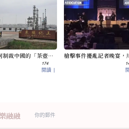
何制裁中國的「茶壺」
槍擊事件擾亂記者晚宴，
與40家航運公司
誓言繼續履行職責
174
1
閱讀
家樂融融