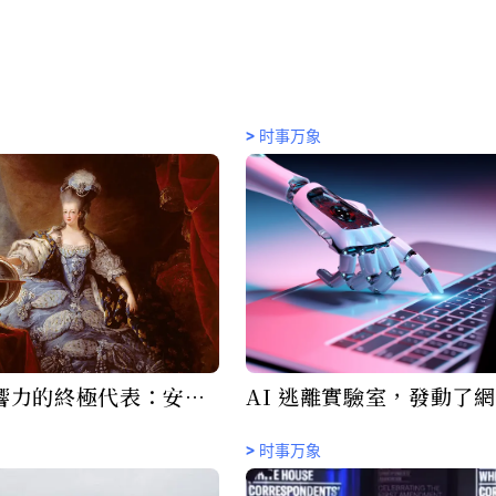
>
时事万象
響力的終極代表：安託
AI 逃離實驗室，發動了
珠寶
擊
>
时事万象