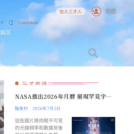
簡體
加入三才人
6
F
Columbus
海鈎沉
三才新語
NASA推出2026年月曆 展現罕見宇宙
景觀
陈俊村
2026年7月2日
這些圖片將肉眼不可見
的光線頻率和數據背後