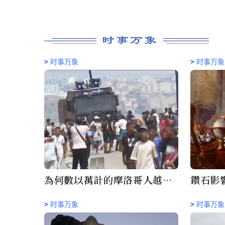
时事万象
>
时事万象
>
时事万象
為何數以萬計的摩洛哥人越境
鑽石影
進入西班牙休達
瓦內特
>
时事万象
>
时事万象