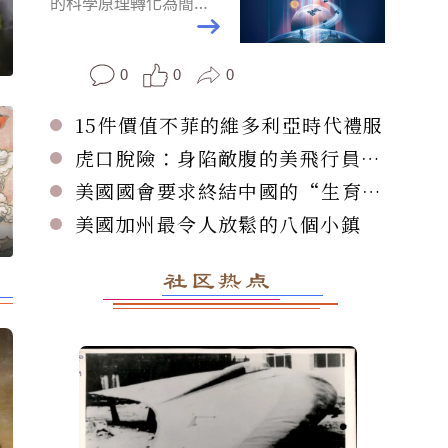
的科學原理轉化為簡單
易懂的敘事，展現了人
們對太空和地球的認知
是如何快速發展的。
0
0
0
15件價值不菲的維多利亞時代禮服
虎口脫險：身陷敵腹的美飛行員獲
救始末
美國國會要求終結中國的“生育旅
遊”
美國加州最令人放鬆的八個小鎮
史
廣
社区热点