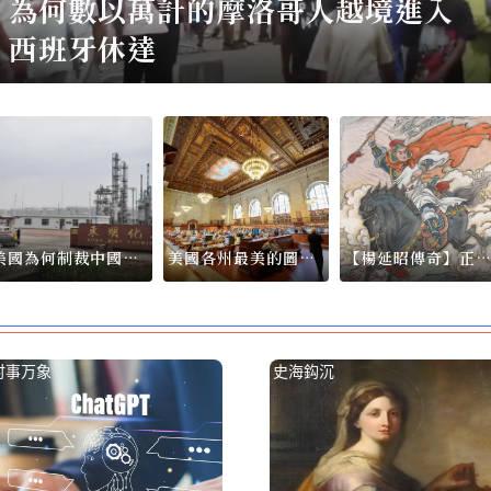
為何數以萬計的摩洛哥人越境進入
西班牙休達
美國為何制裁中國的
美國各州最美的圖書
【楊延昭傳奇】正
「茶壺」煉油廠與40
館（下）
中的楊延昭、楊文
家航運公司
时事万象
史海鈎沉