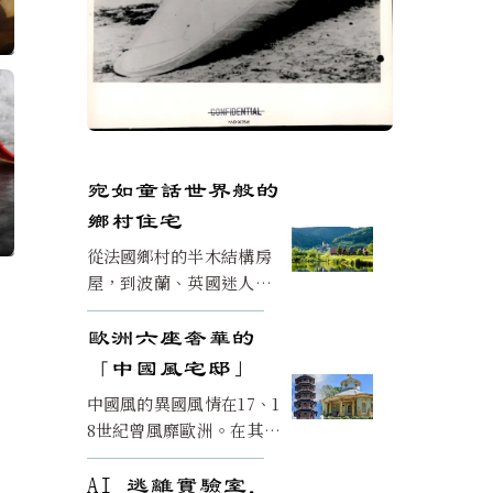
宛如童話世界般的
真
鄉村住宅
從法國鄉村的半木結構房
屋，到波蘭、英國迷人的
茅草屋頂小屋，這些住宅
反映了幾個世紀以來當地
歐洲六座奢華的
的傳統、工藝和生活方
「中國風宅邸」
式，而這些在現代城市中
中國風的異國風情在17、1
已大多消失。
8世紀曾風靡歐洲。在其鼎
盛時期，甚至歐洲皇室也
用這種華麗的風格裝飾宮
AI 逃離實驗室，