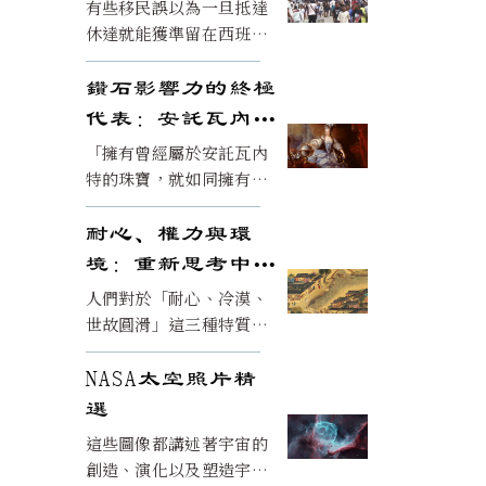
班牙休達
有些移民誤以為一旦抵達
休達就能獲準留在西班
牙，而走私者則透過承諾
歐洲的各種機會，誘導人
鑽石影響力的終極
們進行危險的越境嘗試。
代表：安託瓦內特
珠寶
「擁有曾經屬於安託瓦內
特的珠寶，就如同擁有歷
史的一部分。我對此感言
的第一反應是敬畏，不僅
耐心、權力與環
是對這些珠寶本身，更是
境：重新思考中國
對它們所經歷的非凡歷
人的特質
人們對於「耐心、冷漠、
程。」
世故圓滑」這三種特質，
不是中國人與生俱來的心
理特質，而是文化體系和
NASA太空照片精
歷史壓力下所衍生出的產
選
物。
這些圖像都講述著宇宙的
創造、演化以及塑造宇宙