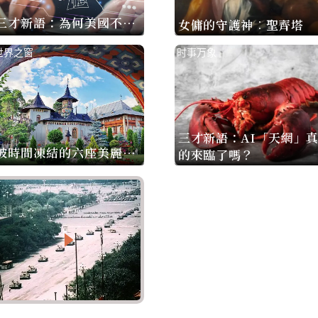
三才新語：為何美國不需
女傭的守護神︰聖齊塔
擔心中國製AI DeepSee
世界之窗
时事万象
k？
三才新語：AI「天網」
被時間凍結的六座美麗小
的來臨了嗎？
鎮