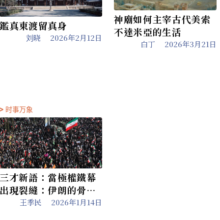
神廟如何主宰古代美索
鑑真東渡留真身
不達米亞的生活
刘晓
2026年2月12日
白丁
2026年3月21日
>
时事万象
三才新語：當極權鐵幕
出現裂縫：伊朗的骨牌
效應
王季民
2026年1月14日