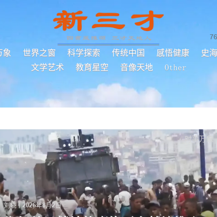
7
万象
世界之窗
科学探索
传统中国
感悟健康
史
文学艺术
教育星空
音像天地
Other
时事万象
刘晓
|
2026年8月2日