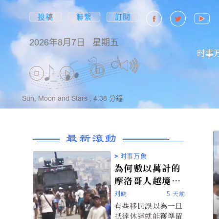
投稿
聯繫
訂閱
2026年8月7日
星期五
时事
Sun, Moon and Stars ,
4:38
分鐘
最新滾動
>
时事万象
為何數以萬計的
摩洛哥人越境進
入西班牙休達
刘晓
5 天前
有些移民誤以為一旦
抵達休達就能獲準留