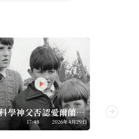
科學神父否認愛爾蘭的
三個男孩目睹了聖母顯
17:48
2026年4月29日
靈