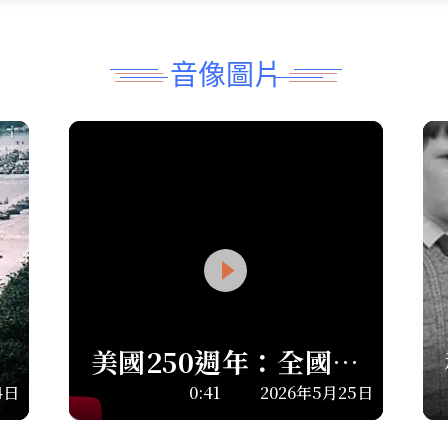
音像圖片
美國250週年：全國陣
亡將士紀念日遊行
4日
0:41
2026年5月25日