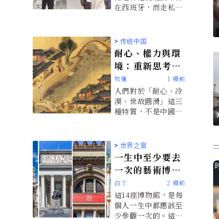
在西班牙，而走私者
則透過承諾歐洲的各
種機會，誘導人們進
行危險的越境嘗試。
>
传统中国
耐心、權力與環
境：重新思考中
國人的特質
牧蓮
1 週前
人們對於「耐心、冷
漠、世故圓滑」這三
種特質，不是中國人
與生俱來的心理特
質，而是文化體系和
歷史壓力下所衍生出
>
世界之窗
的產物。
一生中至少要去
一次的藝術博物
館
白丁
2 週前
這14座博物館，是每
個人一生中都應該至
少參觀一次的。這些