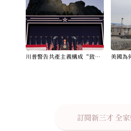
川普警告共產主義構成“致命
美國為
威脅”
煉油廠
訂閱新三才 全