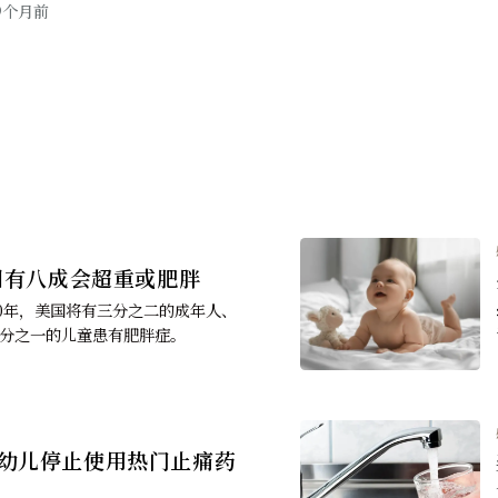
感悟健康
|
感悟生活
录片得到的
【生活随语】三龙开泰：准时
17
0
9个月前