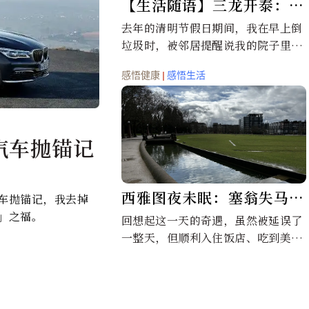
【生活随语】三龙开泰：准
时赴约的美丽震撼
去年的清明节假日期间，我在早上倒
垃圾时，被邻居提醒说我的院子里有
「盘龙蔘」，让我第一次认识到这种
感悟健康
|
感悟生活
美丽的花草。后来因为我院子大概每
个月都会全面除草一次，那时以为应
该就再也看不到了，只能剩下留在照
片中美丽的回忆。想不到…
汽车抛锚记
西雅图夜未眠：塞翁失马真
车抛锚记，我去掉
」之福。
实版
回想起这一天的奇遇，虽然被延误了
一整天，但顺利入住饭店、吃到美
食，逛到想逛的所有景点，也真的可
以用「塞翁失马，焉知非福」来形容
了。