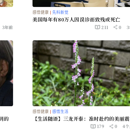
感悟健康
|
先科新觉
图)
美国每年有80万人因误诊而致
0
3年前
2