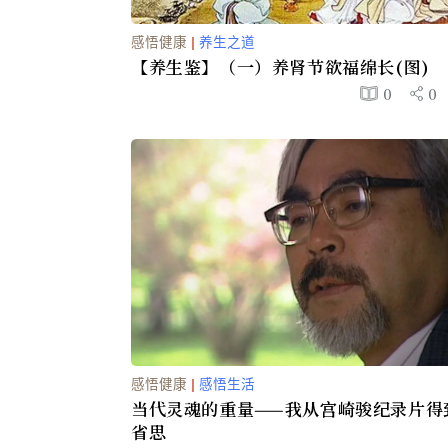
感悟健康
|
养生之道
【养生鉴】（一）养肾节欲福绵长(
0