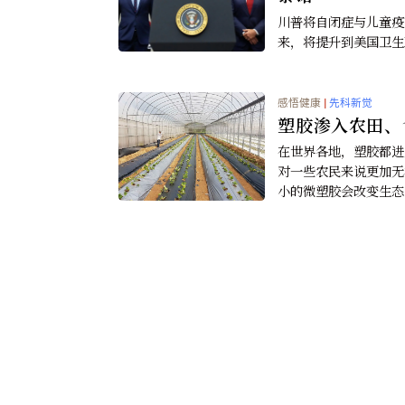
感悟健康
|
先科新
到2050
研究人员估计，
三分之一的青
感悟健康
|
先科新
川普呼吁
泰诺
川普将自闭症
来，将提升到
感悟健康
|
先科新