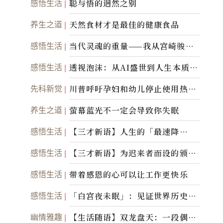
感悟生活
聪与悟的迥然之别
养生之道
天然食材才是最佳的健康食品
感悟生活
当代灵魂的重量——我从宫崎骏纪
录片得到的省思
感悟生活
透视泡沫：从AI盛世到人生本质的
「黑白一瞬」
先科新觉
川普呼吁孕妇和幼儿停止使用热门
止痛药泰诺
养生之道
萤幕蓝光不一定会导致你失眠
感悟生活
【三才新语】人生的「最速降
线」：让那道光，带你滑向自己
感悟生活
【三才新语】为迟来者而设的颁奖
台
感悟生活
带着感恩的心可以让工作更快乐
感悟生活
「白宫夜未眠」：见证世界历史转
动的声音
幽情雅趣
【生活随语】双龙盘天：一段偶遇