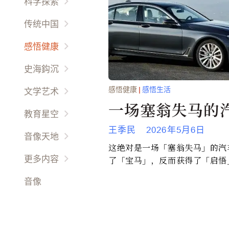
科学探索
热点评论
放眼天下
宇宙時空
传统中国
财经动态
海外名校
未解之謎
以人为鉴
感悟健康
娱乐干线
环球风情
环境保护
以史为鉴
先科新觉
時尚精品
史海鈎沉
西哲信仰
生命奥秘
天人合一
养生之道
世界史话
感悟健康
|
感悟生活
文学艺术
天朝盛事
天伦之乐
一场塞翁失马的
名胜古迹
专栏作家
教育星空
文化道德
幽情雅趣
故國回首
世界文学
王季民
2026年5月6日
小画家
民风民俗
音像天地
感悟生活
風雲人物
这绝对是一场「塞翁失马」的汽
余音繞梁
我在成长
古典音乐
才艺方圆
更多内容
了「宝马」，反而获得了「启悟
作品新创
故事文学
影视广场
生活百科
更多
音像
古典名作
琴童园地
时事影音
男来女往
民间艺术
育才有道
音乐视频
礼仪职场
油彩丹青
趣图故事