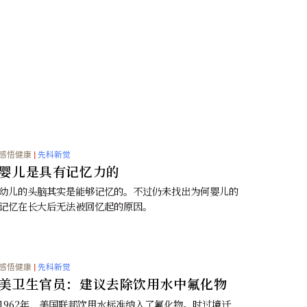
赴约的美丽震撼
9
0
4个月前