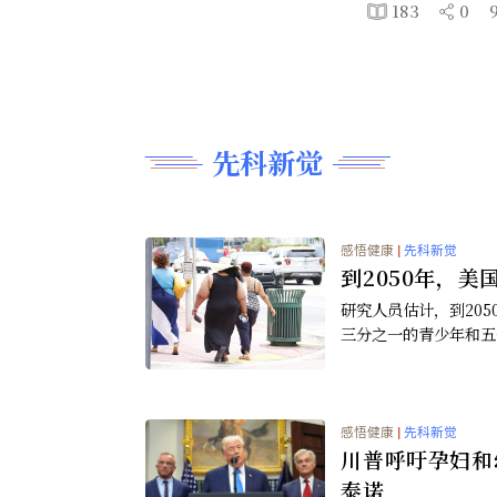
感悟健康
|
感悟生活
当代灵魂的重量——我从宫崎骏纪
省思
183
先科新觉