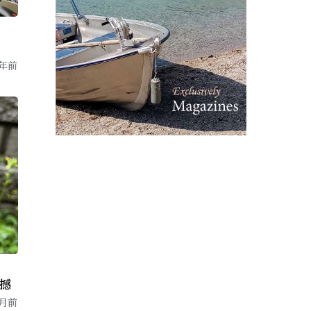
残或死亡
11
0
3年前