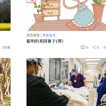
感悟健康
|
男来女往
聪明的美国妻子(图）
0
3年前