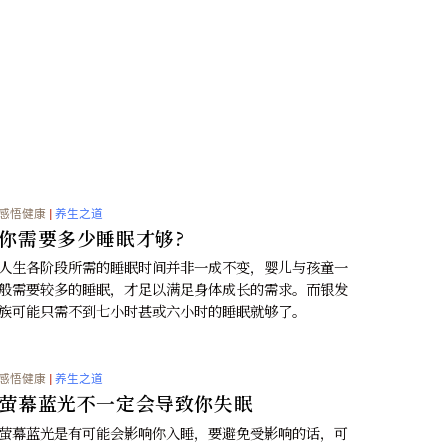
10名儿童死亡可能与新冠疫苗接种
FDA局长马蒂·马卡里周六表示，内部数据显示，有
童死于新冠疫苗接种
更