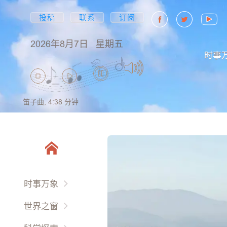
投稿
联系
订阅
2026年8月7日
星期五
时事
笛子曲,
4:38
分钟
时事万象
两岸三地
世界之窗
国际要闻
他鄉异客