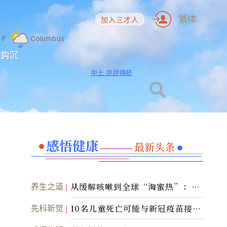
繁体
加入三才人
8
F
Columbus
海鈎沉
中土 見證傳統
感悟健康
最新头条
养生之道
从缓解咳嗽到全球“淘蜜热”：蜂
蜜成为健康产业前沿商品
先科新觉
10名儿童死亡可能与新冠疫苗接种
有关