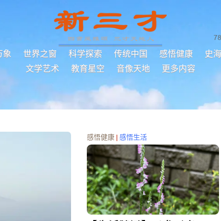
7
万象
世界之窗
科学探索
传统中国
感悟健康
史
文学艺术
教育星空
音像天地
更多内容
感悟健康
|
感悟生活