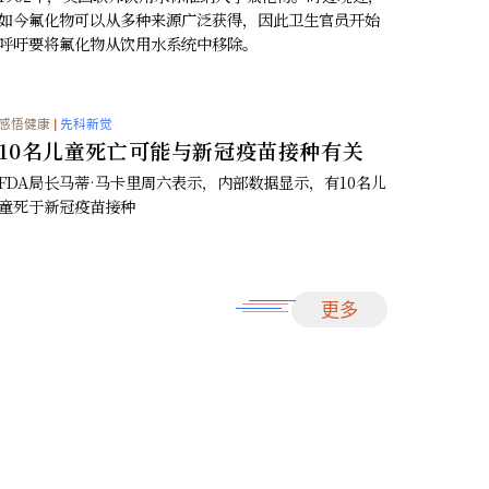
感悟健康
|
先科新觉
婴儿是具有记忆力的
幼儿的头脑其实是能够记忆的。不过仍未找出为何
记忆在长大后无法被回忆起的原因。
感悟健康
|
先科新觉
美卫生官员：建议去除饮用水中氟化
1962年，美国联邦饮用水标准纳入了氟化物。时过
如今氟化物可以从多种来源广泛获得，因此卫生官
呼吁要将氟化物从饮用水系统中移除。
感悟健康
|
先科新觉