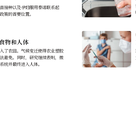
觉
年，美国有八成会超重或肥胖
到2050年，美国将有三分之二的成年人、
少年和五分之一的儿童患有肥胖症。
觉
孕妇和幼儿停止使用热门止痛药
与儿童疫苗接种以及孕妇服用泰诺联系起
美国卫生政策的首要位置。
觉