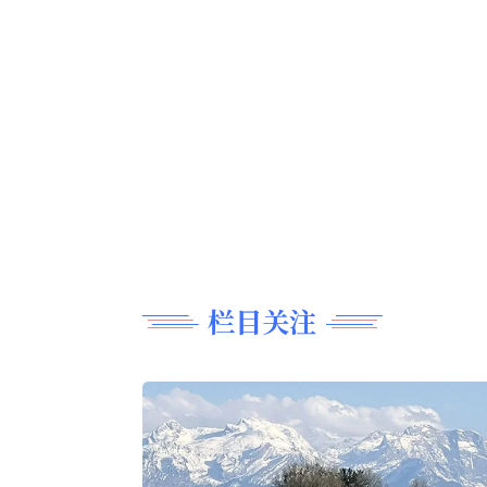
美食厨艺
现代文学
阿信绿苑
精雕细刻
翩翩起舞
诗词歌赋
長篇連載
栏目关注