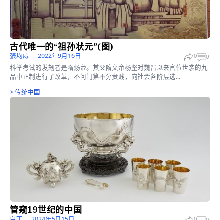
「新三才精华回顾」1689年除夕康熙为何取消
宴？
李仲荃
2023年1月18日
0
按照祖制惯例，每年除夕的午时（上午11时正至下午 1 时正）康
在保和殿大设国宴，宴请并赏赐左右翼...
更多