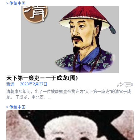
唐太宗拒吃特供(图)
Super User
2023年2月27日
0
公元645年初，唐太宗从洛阳率兵东征高丽，由于是冬天蔬菜奇缺
太宗曾对随行的大臣说：“朕从洛阳出发以来，只吃肉食...
>
传统中国