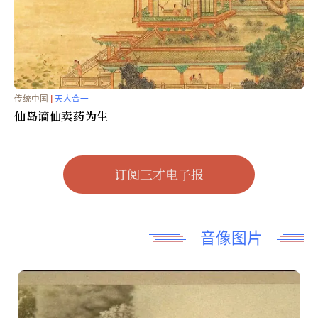
有关「中国风」的5个趣闻
传统中国
|
天人合一
仙岛谪仙卖药为生