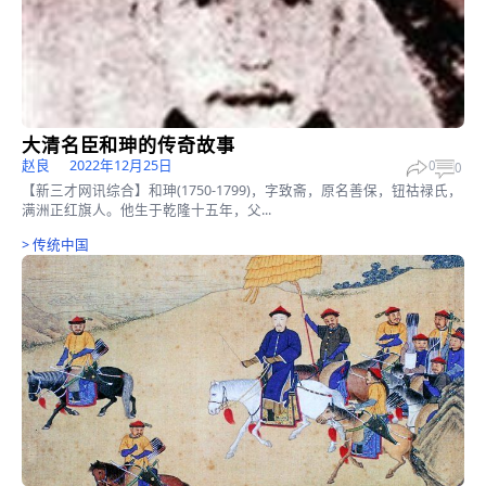
天下第一廉吏－一于成龙(图)
新远
2023年2月27日
0
清朝康熙年间，出了一位被康熙皇帝赞许为“天下第一廉吏”的清官
龙。 于成龙，字北溟，...
更多