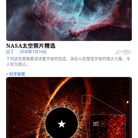
NASA月历展现罕见宇宙景观
陈俊村
2026年7月2日
0
这些图片将肉眼不可见的光线频率和数据背后的科学原理转化为简
懂的叙事，展现了人们对太空和地球的认知是如何快速发展的。
>
科学探索
阿耳忒弥斯2号：美国人重返月球
方伟
2026年3月30日
0
整整几代人都是在未能亲眼见证人类登月的时代中成长的；而如今