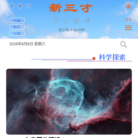
繁体
投稿
联系
笛子曲,
4:38
分钟
订阅
2026年8月8日
星期六
科学探索