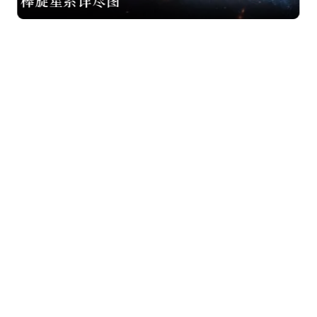
棒旋星系详尽图