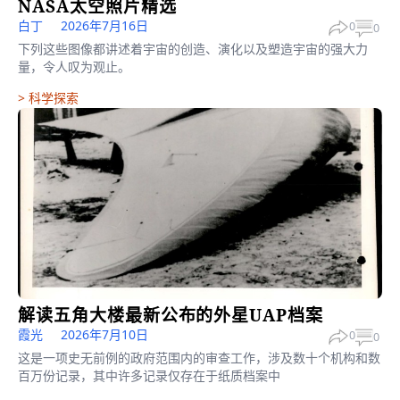
NASA太空照片精选
白丁
2026年7月16日
0
0
下列这些图像都讲述着宇宙的创造、演化以及塑造宇宙的强大力
量，令人叹为观止。
>
科学探索
解读五角大楼最新公布的外星UAP档案
霞光
2026年7月10日
0
0
这是一项史无前例的政府范围内的审查工作，涉及数十个机构和数
百万份记录，其中许多记录仅存在于纸质档案中