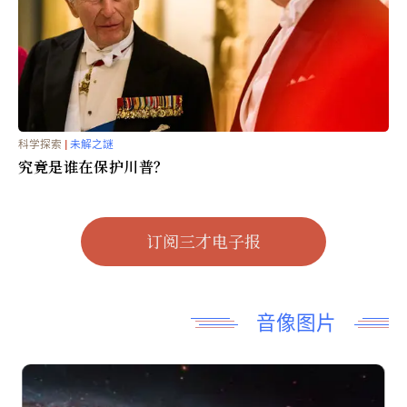
科学探索
|
宇宙時空
NASA发布星际天体3I/ATLAS新照片
科学探索
|
未解之謎
究竟是谁在保护川普？