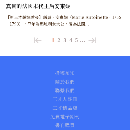
真實的法國末代王后安東妮
【新三才編譯首發】瑪麗．安東妮（Marie Antoinette，1755
－1793），早年為奧地利女大公，後為法國...
1
2
3
4
5
…
投稿須知
關於我們
聯繫我們
三才人註冊
三才精品店
免費電子期刊
書刊購買