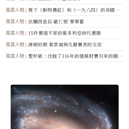
風雲人物
寫下《動物農莊》和《一九八四》的英國作
家喬治．歐威爾
風雲人物
法蘭西皇后 歐仁妮·蒙蒂霍
風雲人物
15件價值不菲的維多利亞時代禮服
風雲人物
清朝初期 紫禁城與凡爾賽宮的交流
風雲人物
聖杯號：沈睡了316年的億萬財寶引來的國際
糾紛