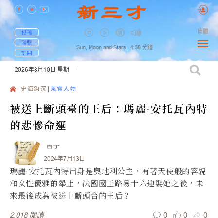
簡體
投稿
聯繫
Sun, Moon and Stars ,
4:38
分鐘
訂閱
2026年8月10日
星期一
史海鈎沉
風雲人物
被送上斷頭臺的王后：瑪麗·安托瓦內特
的悲慘命運
白丁
2024年7月13日
瑪麗·安托瓦內特出身是奧地利公主，有著天使般的容貌
和女性優雅的舉止，法國國王路易十六迎娶她之後，未
來最後成為被送上斷頭台的王后？
0
0
0
2,018
閱讀