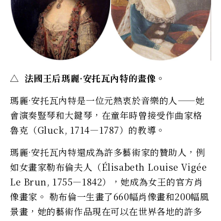
△ 法國王后瑪麗·安托瓦內特的畫像。
瑪麗·安托瓦內特是一位元熱衷於音樂的人——她
會演奏豎琴和大鍵琴，在童年時曾接受作曲家格
魯克（Gluck, 1714—1787）的教導。
瑪麗·安托瓦內特還成為許多藝術家的贊助人，例
如女畫家勒布倫夫人（Élisabeth Louise Vigée
Le Brun, 1755—1842），她成為女王的官方肖
像畫家。 勒布倫一生畫了660幅肖像畫和200幅風
景畫，她的藝術作品現在可以在世界各地的許多