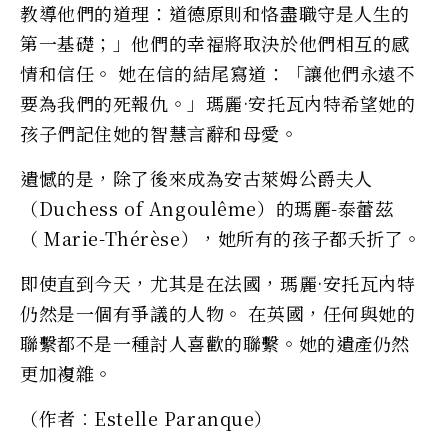
教導他們的道理：道德原則和恪盡職守是人生的
第一基礎；」他們的幸福將取決於他們相互的感
情和信任。 她在信的結尾寫道：「讓他們永遠不
要為我們的死報仇。」瑪麗·安托瓦內特希望她的
孩子們記住她的智慧言辭和母愛。
遺憾的是，除了後來成為安古萊姆公爵夫人
（Duchess of Angoulême）的瑪麗-泰蕾茲
（ Marie-Thérèse），她所有的孩子都夭折了。
即使直到今天，尤其是在法國，瑪麗·安托瓦內特
仍然是一個有爭議的人物。 在英國，任何與她的
聯繫都不是一種討人喜歡的聯繫。她的遺產仍然
更加複雜。
（作者︰Estelle Paranque）