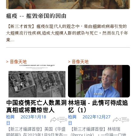
瘟疫 -- 摧毁帝国的因由
【新三才首发】瘟疫在现代人的观念中，是由细菌或病毒引发的
大规模流行性疾病,造成大规模人群的感染与死亡。然而在几千年
来...
>
音像天地
>
音像天地
中国疫情死亡人数黑洞
林培瑞 - 此情可待成追
真相或将震惊世人
忆（1）
柏興
2023年1月18
柏興
2022年12月27
0
2
0
0
日
日
【新三才編譯首發】美国《华盛
【新三才編譯首發】林培瑞
顿邮报》在2023年1月9日发布一
（Perry Link），一位操一口地