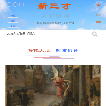
簡體
投稿
聯繫
Sun, Moon and Stars ,
4:38
分鐘
訂閱
2026年8月8日
星期六
音像天地
｜
时事影音