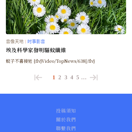
音像天地
时事影音
｜
埃及科學家發明驅蚊纖維
蚊子不喜接近 {flv}Video/TopNews/638{/flv}
1
2
3
4
5
…
投稿須知
關於我們
聯繫我們