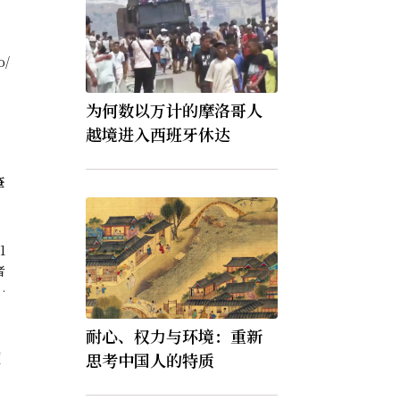
o/
为何数以万计的摩洛哥人
越境进入西班牙休达
筆
1
者
议
。
耐心、权力与环境：重新
龐
思考中国人的特质