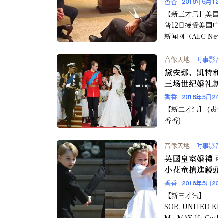
香香
2018年6月1
【新三才讯】美
普12日接受美国
新闻网（ABC N
持人史蒂法诺普洛
ge Step...
音像天地
｜
时事影
黛安娜、凯特
三场世纪婚礼
纱 你爱哪一款
香香
2018年5月2
【新三才讯】 (责任编辑:
香香)
音像天地
｜
时事影
英國皇室婚禮 
小花童搶進鏡
香香
2018年5月2
【新三才讯】 WIN
SOR, UNITED 
M - MAY 19: Cath