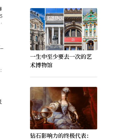
爆
5
兒
發
火
_
一生中至少要去一次的艺
术博物馆
派
钻石影响力的终极代表：