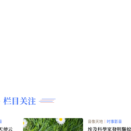
栏目关注
音
音像天地
｜
时事影音
天使云
埃及科學家發明驅