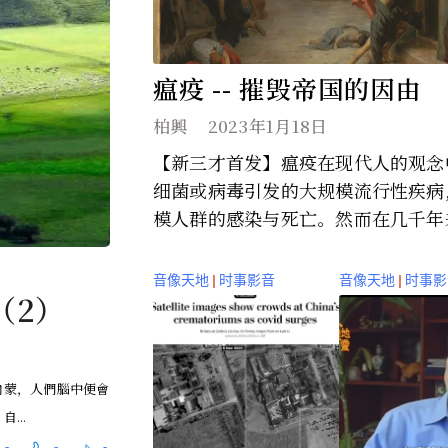
瘟疫 -- 摧毁帝国的因由
柏興
2023年1月18日
【新三才首发】瘟疫在现代人的观念
细菌或病毒引发的大规模流行性疾病
模人群的感染与死亡。然而在几千年来.
音像天地
|
时事影音
音像天地
|
时事影
（2）
內蒙，人們腦中便會
...