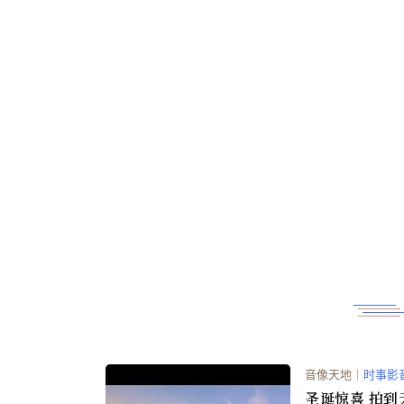
音像天地
｜
时事影
圣诞惊喜 拍到