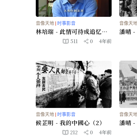
音像天地
|
时事影音
音像天
林培瑞 - 此情可待成追忆
潘晴 -
（2）
511
0
4年前
音像天地
|
时事影音
音像天
候芷明 - 我的中國心（2）
潘晴 
212
0
4年前