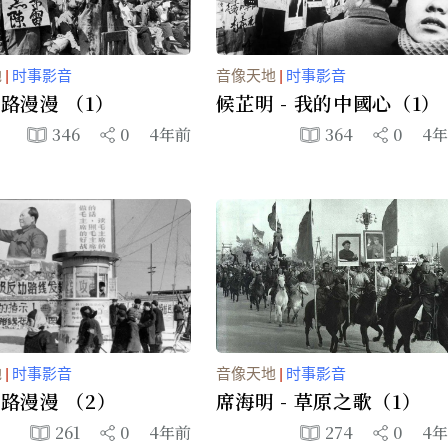
地
|
时事影音
音像天地
|
时事影音
 路漫漫 （1）
候芷明 - 我的中國心（1）
346
0
4年前
364
0
4
地
|
时事影音
音像天地
|
时事影音
- 路漫漫 （2）
席海明 - 草原之歌（1）
261
0
4年前
274
0
4