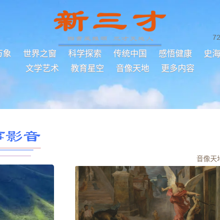
7
万象
世界之窗
科学探索
传统中国
感悟健康
史
文学艺术
教育星空
音像天地
更多内容
事影音
音像天