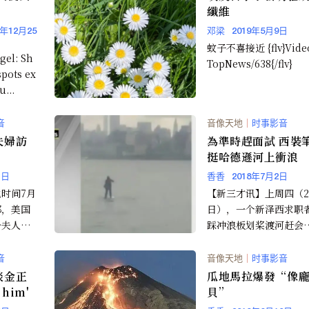
纖維
9年12月25
邓梁
2019年5月9日
蚊子不喜接近 {flv}Vide
gel: Sh
TopNews/638{/flv}
pots ex
u...
音
音像天地
｜
时事影音
夫婦訪
為準時趕面試 西裝
挺哈德遜河上衝浪
1日
香香
2018年7月2日
时间7月
【新三才讯】上周四（2
郡，美国
日），一个新泽西求职
一夫人梅
踩冲浪板划桨渡河赶会
的视频在网上流传开来
视频中，只见一个西...
音
音像天地
｜
时事影音
谈金正
瓜地馬拉爆發“像
t him'
貝”