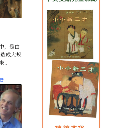
中，是由
,造成大规
..
音