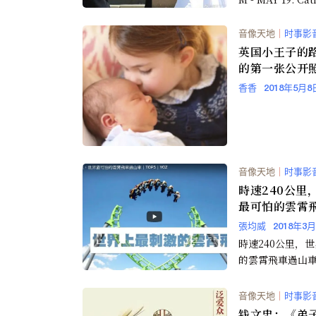
音像天地
｜
时事影
英国小王子的
的第一张公开
香香
2018年5月8
音像天地
｜
时事影
時速240公里
最可怕的雲霄
山車
張均威
2018年3
時速240公里，
的雲霄飛車過山
音像天地
｜
时事影
钱文忠：《弟