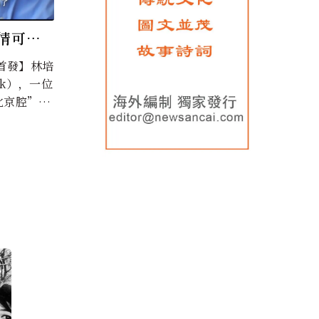
此情可待
）
首發】林培
ink），一位
北京腔”的
國白人學
家...