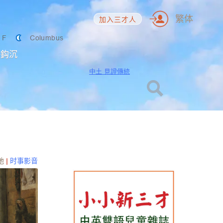
繁体
加入三才人
2
F
Columbus
海鈎沉
中土 見證傳統
地
|
时事影音