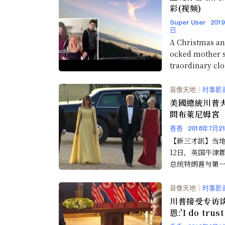
彩(视频)
Super User
201
日
A Christmas an
ocked mother s
traordinary clo
音像天地
｜
时事影
美國總統川普
問布萊尼姆宮
香香
2018年7月2
【新三才訊】当地
12日，英国牛津
总统特朗普与第
拉尼娅抵英。 (责任编辑：
香香)
音像天地
｜
时事影
川普接受专访
恩:'I do trus