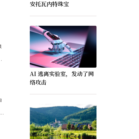
安托瓦内特珠宝
貝
貝
的
西
AI 逃离实验室，发动了网
溫
络攻击
白
79
会通
.