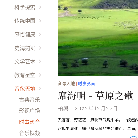
国际要闻
他鄉异客
科学探索
热点评论
放眼天下
宇宙時空
传统中国
财经动态
海外名校
未解之謎
以人为鉴
感悟健康
娱乐干线
环球风情
环境保护
以史为鉴
先科新觉
時尚精品
史海鈎沉
西哲信仰
生命奥秘
天人合一
养生之道
世界史话
文学艺术
天朝盛事
天伦之乐
名胜古迹
专栏作家
教育星空
文化道德
幽情雅趣
故國回首
音像天地
|
时事影音
世界文学
小画家
民风民俗
音像天地
感悟生活
席海明 - 草原之歌
風雲人物
余音繞梁
我在成长
古典音乐
才艺方圆
作品新创
柏興
2022年12月27日
故事文学
影视广场
生活百科
古典名作
天蒼蒼，野茫茫，風吹草低現牛羊。一談起
琴童园地
时事影音
男来女往
浮現出這樣一幅生機盎然的美好畫面。然而，自
民间艺术
育才有道
音乐视频
礼仪职场