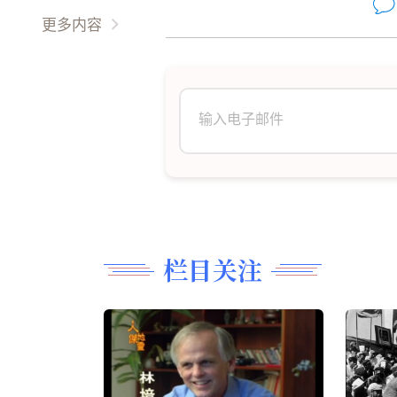
油彩丹青
趣图故事
美食厨艺
更多内容
现代文学
阿信绿苑
更多
精雕细刻
翩翩起舞
诗词歌赋
長篇連載
栏目关注