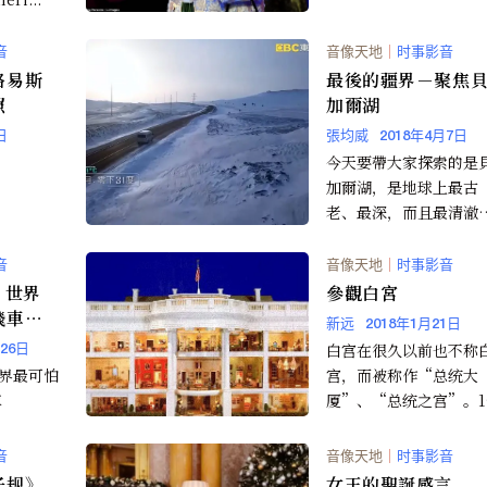
音
音像天地
｜
时事影音
路易斯
最後的疆界－聚焦
照
加爾湖
日
張均威
2018年4月7日
今天要帶大家探索的是
加爾湖，是地球上最古
老、最深，而且最清澈
湖泊，位處在俄羅斯的
伯利亞，因此冬天的氣
音
音像天地
｜
时事影音
會到達...
，世界
參觀白宮
飛車過
新远
2018年1月21日
白宫在很久以前也不称
月26日
世界最可怕
宫，而被称作“总统大
車
厦”、“总统之宫”。1
0年7月16日， 美国国
过立法，决定在波托马..
音
音像天地
｜
时事影音
子规》
女王的聖誕感言