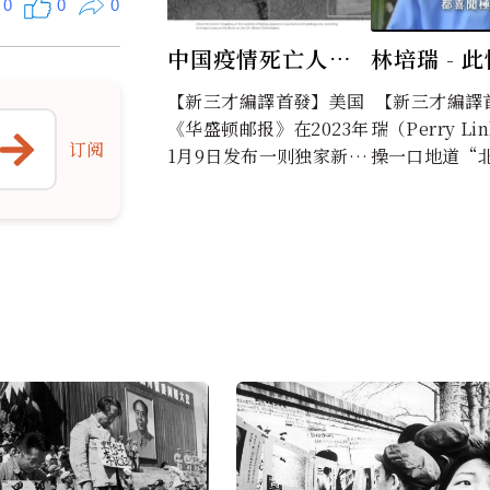
0
0
0
中国疫情死亡人数
林培瑞 - 
黑洞 真相或将震惊
成追忆（1
【新三才編譯首發】美国
【新三才編譯
世人
《华盛顿邮报》在2023年
瑞（Perry L
订阅
1月9日发布一则独家新
操一口地道“
闻，透过对卫星图像以及
土生土長的美
社交媒体上发布的第一手
者；美國著名漢學
视...