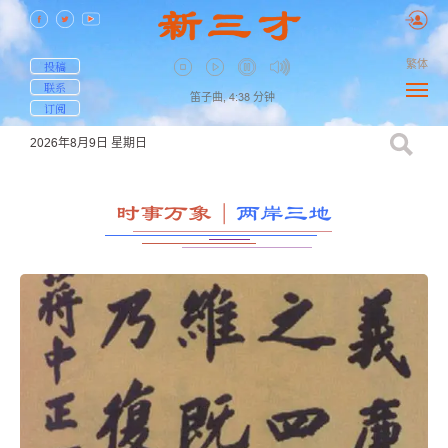
繁体
投稿
联系
笛子曲,
4:38
分钟
订阅
2026年8月9日
星期日
时事万象
｜
两岸三地