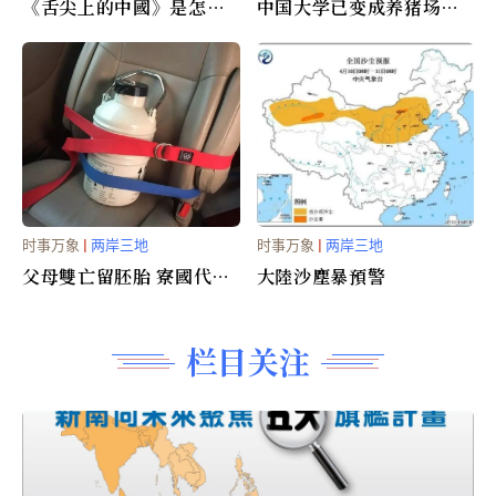
《舌尖上的中國》是怎麼
中国大学已变成养猪场
拍出來的（组图）
(图)
时事万象
|
两岸三地
时事万象
|
两岸三地
父母雙亡留胚胎 寮國代孕
大陸沙塵暴預警
孩子出生
栏目关注