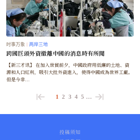
时事万象
两岸三地
｜
跨國巨頭外資撤離中國的消息時有所聞
【新三才讯】 在加入世貿前夕，中國政府用低廉的土地、資
源和人口紅利，吸引大批外資進入，使得中國成為世界工廠。
但是今非...
1
2
3
4
5
…
投稿须知