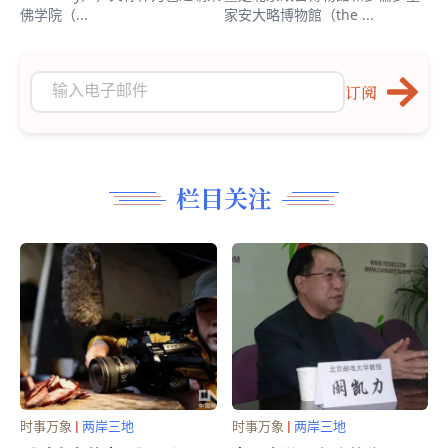
佛学院（...
家安大略博物館（the ...
订阅
栏目关注
时事万象
|
两岸三地
时事万象
|
两岸三地