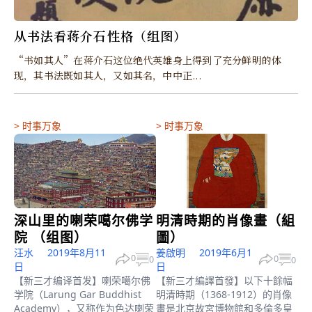
从书法看蒋介石性格（组图）
“书如其人”在蒋介石这位绝代英雄身上得到了充分鲜明的体
现，其书法既如其人，又如其名，中中正...
>
时事万象
>
时事万象
深山里的喇荣噶尔佛学
明清時期的肖像畫（組
院 （组图）
圖）
汪水
2019年8月11
姜啟明
2019年6月1
0
0
0
0
日
日
【新三才编译首发】喇荣噶尔佛
【新三才編譯首發】以下十餘幅
学院（Larung Gar Buddhist
明清時期（1368-1912）的肖像
Academy），又称作为色达喇荣
畫是北京故宮博物館和多倫多皇