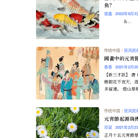
鱼？
張鑫
2022年9月3
&...
传统中国
｜
民风民
國畫中的元宵
香香
2021年2月2
【新三才訊】 唐 
樹銀花不夜天，
多留連。 燈山星
滿，金吾放禁任狂
月十五日是一年...
传统中国
｜
民风民
元宵節起源與傳
邓梁
2021年2月2
正月十五元宵節