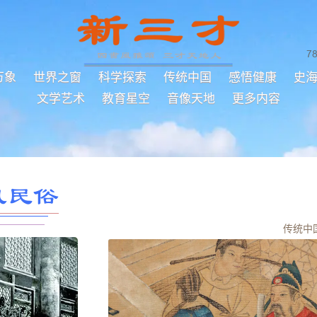
7
万象
世界之窗
科学探索
传统中国
感悟健康
史
文学艺术
教育星空
音像天地
更多内容
风民俗
传统中