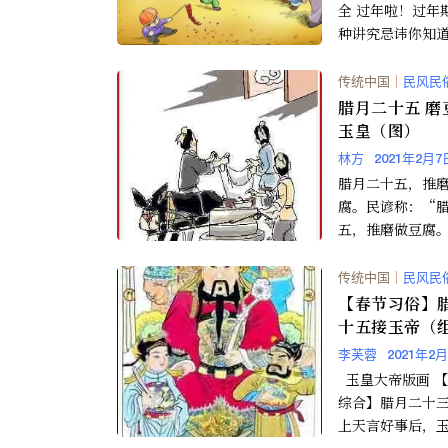
全 过年啦！过年
种讲究忌讳你知
现在知道还不晚哦
正月初一不能动用.
传统中国
｜
民风民
腊月二十五 磨
玉皇（图）
林方
2021年2月7
腊月二十五，推
腐。民谚称：“
五，推磨做豆腐。
证，豆腐是西汉
安发明的。南宋
传统中国
｜
民风民
《豆腐...
【春节习俗】
十五接玉帝（
李芙蓉
2021年2
玉皇大帝版画 【新三才
综合】腊月二十
上天言好事后，
于腊月十二月二