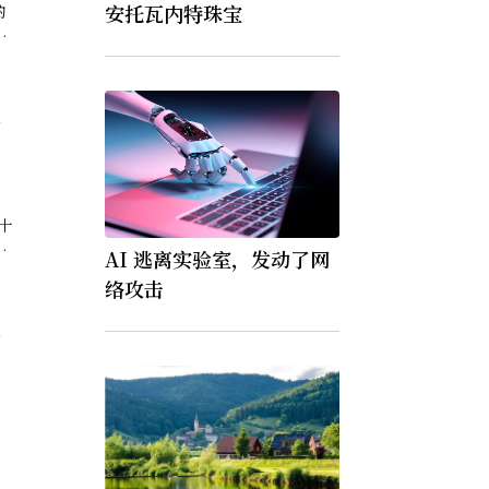
安托瓦内特珠宝
的
你
的
二
十
AI 逃离实验室，发动了网
十
络攻击
二
：
，