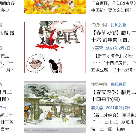
期间的各
千奇百怪，你知道古早
道多少？
中国新年要怎么过吗？
~~ 初一
知道黄历过年每日代表
..
是什么吗？谈到过年由
俗
传统中国
｜
民风民俗
来，...
豆腐 接
【春节习俗】腊月
十六 割年肉（图）
日
李芙蓉
2021年2月7日
磨做豆
【新三才综合】民谣：
腊月二十
…….二十四扫房日，二
” 据考
五做豆腐，二十六去割
淮南王刘
肉，二十七宰年鸡，二
朱熹在其
八把面发，二十九蒸馒
俗
传统中国
｜
民风民俗
首...
腊月二
【春节习俗】腊月
组图）
十四扫尘(图)
月7日
李芙蓉
2021年2月7日
【新三才综合】 民谣说
三灶王爷
“……二十三，糖瓜儿
玉皇大帝
粘，二十四，扫房
十五日亲
日…… ”举行过灶祭后