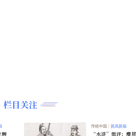
栏目关注
俗
传统中国
｜
民风民俗
吃鲤
“水浒”微评：麈