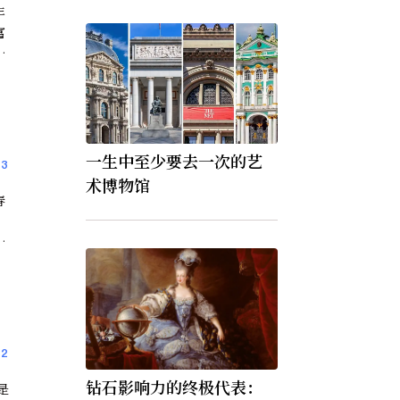
年
富
标
的
人
」
一生中至少要去一次的艺
3
术博物馆
春
、
时
，
」
俗
2
钻石影响力的终极代表：
是