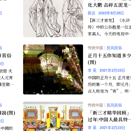
化大鹏 击碎五泥龙
(图）
日
新远
2022年8月28日
【新三才首发】 《水浒
传》中的公孙胜是一位
家高人，今天的电视中
他描绘成一个搬弄小术
人的道士。《水浒传》
俗
传统中国
｜
民风民俗
的故...
節習俗
正月十五你知道多
(图)
6日
放燈 火
李 英
2021年2月23日
遊人元宵
中国的正月十五 正月是
橋笙歌
历的第一个月，即元月
歡。 正
古人称夜为“宵”，所
称正月十五为元宵节。
称为"上元节 "、“灯
俗
传统中国
｜
民风民俗
节”...
說(图)
「新三才精华回顾
过年:中国人最具特
3日
的传统习俗
是中國的
李 英
2021年2月23日