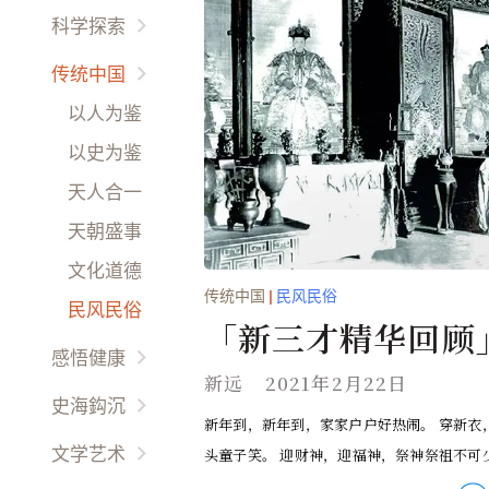
国际要闻
他鄉异客
科学探索
热点评论
放眼天下
宇宙時空
传统中国
财经动态
海外名校
未解之謎
以人为鉴
娱乐干线
环球风情
环境保护
以史为鉴
時尚精品
西哲信仰
生命奥秘
天人合一
天朝盛事
文化道德
传统中国
|
民风民俗
民风民俗
「新三才精华回顾
感悟健康
新年的祭神祭祖(圖
新远
2021年2月22日
先科新觉
史海鈎沉
新年到，新年到，家家户户好热闹。 穿新衣
养生之道
世界史话
头童子笑。 迎财神，迎福神，祭神祭祖不可少。
文学艺术
天伦之乐
名胜古迹