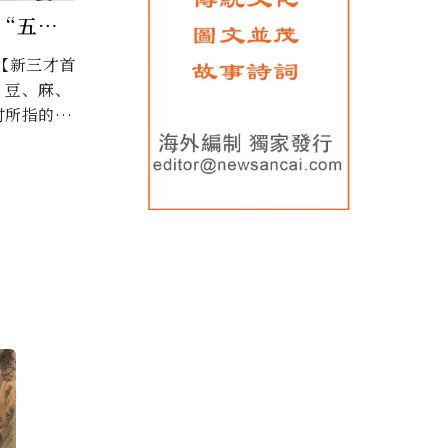
“五谷
的含
、豆、麻、
时所指的五
...