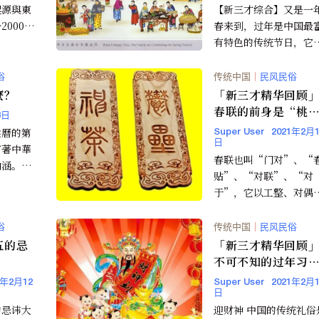
起源與東
【新三才综合】又是一
000多
春来到，过年是中国最
對於佛教
有特色的传统节日，它
志旧的一年的结束，新
一年的开始。过了年，
俗
传统中国
｜
民风民俗
们就将...
麼？
「新三才精华回顾
春联的前身是“桃
3日
符”(图)
陰曆的第
Super User
2021年2月1
日
有著中華
春联也叫“门对”、“
內涵。傳
贴”、“对联”、“对
僅是從正
于”，它以工整、对偶
開始，而
简洁、精巧的文字描绘
代背景，抒发美好愿望
俗
传统中国
｜
民风民俗
是中国...
五的忌
「新三才精华回顾
不可不知的过年习
(上)(图)
1年2月12
Super User
2021年2月1
日
的忌讳大
迎财神 中国的传统礼俗