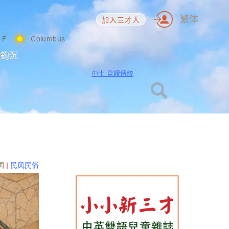
繁体
加入三才人
8
F
Columbus
海鈎沉
中土 見證傳統
国
|
民风民俗