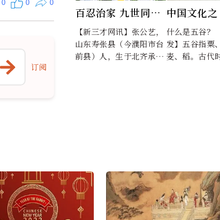
0
0
0
百忍治家 九世同居
中国文化之
（图）
及五谷丰登
【新三才网讯】张公艺，
什么是五谷？ 【新三才首
义”(图)
山东寿张县（今濮阳市台
发】五谷指粟
前县）人，生于北齐承光
麦、稻。古代
订阅
二年（公元578年）。张
种谷物。“五谷&
公艺一生正德修身，重
礼...