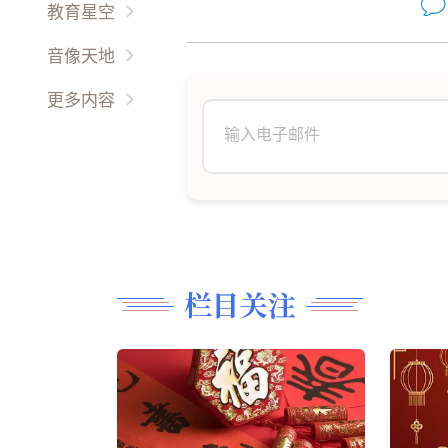
专栏作家
教育星空
幽情雅趣
故國回首
世界文学
小画家
音像天地
感悟生活
風雲人物
余音繞梁
我在成长
古典音乐
才艺方圆
更多内容
作品新创
故事文学
影视广场
生活百科
更多
古典名作
琴童园地
时事影音
男来女往
民间艺术
育才有道
音乐视频
礼仪职场
油彩丹青
趣图故事
美食厨艺
现代文学
阿信绿苑
精雕细刻
栏目关注
翩翩起舞
诗词歌赋
長篇連載