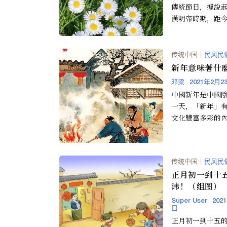
傳統節日，據說
漢明帝時期，距今2
年前，據說明帝
推崇有正月十...
传统中国
｜
民风民
新年意味著什
邓梁
2021年2月2
中國新年是中國
一天，「新年」
文化豐富多彩的
統上，新年不僅
月初一的這一天
是從臘...
传统中国
｜
民风民
正月初一到十
讳！（组图）
Super User
202
日
正月初一到十五