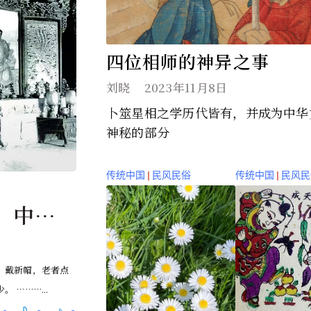
四位相师的神异之事
刘晓
2023年11月8日
卜筮星相之学历代皆有，并成为中华
神秘的部分
传统中国
|
民风民俗
传统中国
|
民风民
」中国
)
，戴新帽，老者点
 ………...