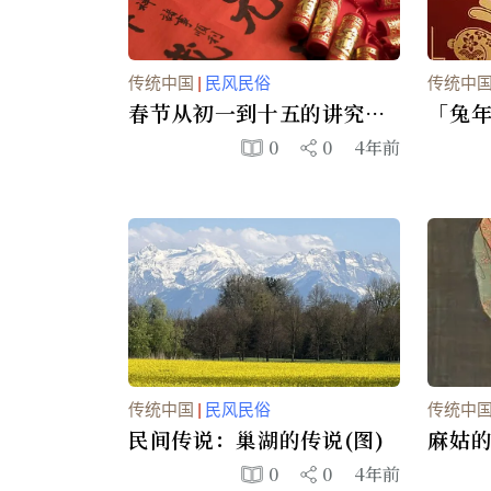
传统中国
|
民风民俗
传统中
春节从初一到十五的讲究
「兔
(图)
0
0
4年前
传统中国
|
民风民俗
传统中
民间传说：巢湖的传说(图)
麻姑的
0
0
4年前