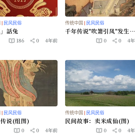
国
|
民风民俗
传统中国
|
民风民俗
年」話兔
千年传说"吹箫引凤"发生
在南昌(图)
186
0
4年前
0
0
4
国
|
民风民俗
传统中国
|
民风民俗
传说(组图)
民间故事：卖米成仙(图)
0
0
4年前
0
0
4