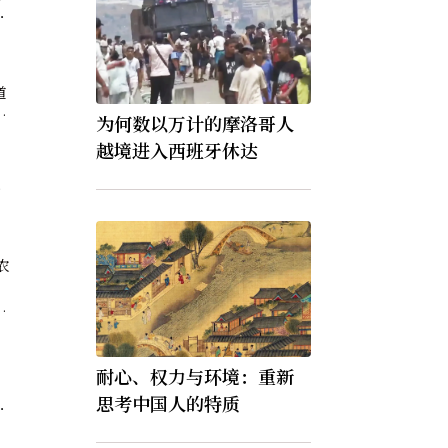
道
把
为何数以万计的摩洛哥人
骗
越境进入西班牙休达
中
少
农
；
以
又
耐心、权力与环境：重新
」
思考中国人的特质
色