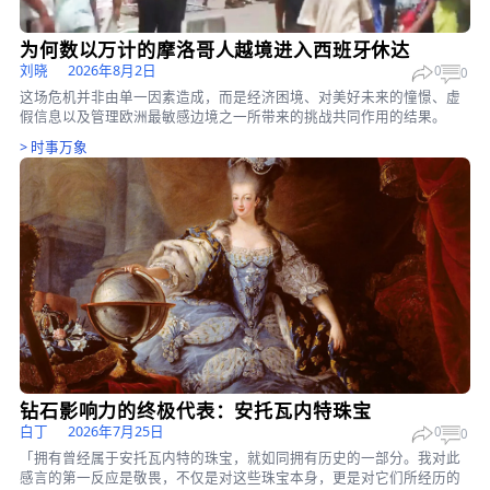
傳統養生：宮廷里的降溫祛暑湯
天文不斷新發展 挑戰現有星系理論(組圖)
自來水污染物或已導致超過10萬人致癌
时事万象
>
时事万象
为何数以万计的摩洛哥人越境进入西班牙休达
刘晓
2026年8月2日
0
这场危机并非由单一因素造成，而是经济困境、对美好未来的憧憬