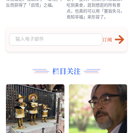
反而获得了「启悟」之福。
吃到美食，逛到想逛的所有景
点，也真的可以用「塞翁失马，
焉知非福」来形容了。
订阅
栏目关注