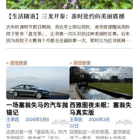
【生活随语】三龙开泰：准时赴约的美丽震撼
去年的清明节假日期间，我在早上倒垃圾时，被邻居提醒说我的
院子里有「盘龙蔘」，让我第一次认识到这种美丽的花草。后来
因为我院子大概每个月都会全面除草一次，那时以为应该就再也
看不到了，只能剩下留在照片中美丽的回忆。想不到…
>
感悟健康
>
感悟健康
一场塞翁失马的汽车抛
西雅图夜未眠：塞翁失
锚记
马真实版
王季民
2026年5月6
王季民
2026年3月
0
0
0
0
日
22日
这绝对是一场「塞翁失马」的汽
回想起这一天的奇遇，虽然被延
车抛锚记，我去掉了「宝马」，
误了一整天，但顺利入住饭店、