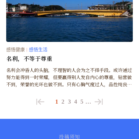
感悟健康
感悟生活
｜
名利，不等于尊重
名利会冲昏人的头脑，不理智的人会为之不择手段。或许通过
努力能得到一时荣耀，但要赢得别人发自内心的尊重，钻营做
不到，荣誉的光环也做不到。只有心胸气度过人，品性纯良，
在蝇营狗苟的世间保持自我，才会真正赢得别人的尊重。
1
2
3
4
5
…
投稿须知