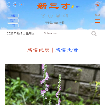
88
F
|
C
繁体
投稿
联系
笛子曲,
4:38
分钟
订阅
2026年8月7日
星期五
Columbus
感悟健康
｜
感悟生活