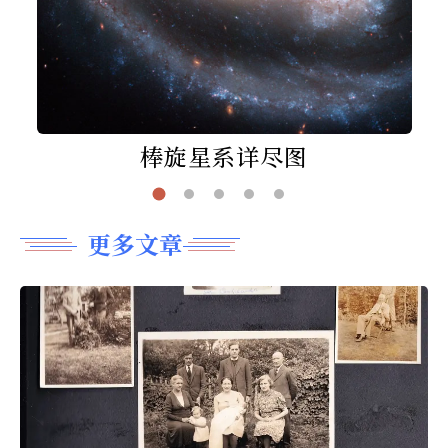
棒旋星系详尽图
更多文章