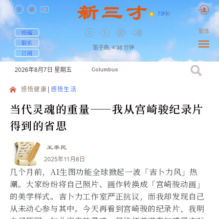
73
F
|
C
繁体
投稿
联系
笛子曲,
4:38
分钟
订阅
2026年8月7日
星期五
Columbus
感悟健康
感悟生活
当代灵魂的重量——我从宫崎骏纪录片
得到的省思
王季民
2025年11月8日
几个月前，AI生图功能全球掀起一波「吉卜力风」热
潮。大家纷纷将自己照片、画作转换成「宫崎骏动画」
的美学样式。吉卜力工作室严正抗议，而我却发现自己
从未动心参与其中。今天再看到宫崎骏的纪录片，我明