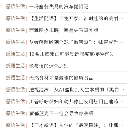
感悟生活
一场塞翁失马的汽车抛锚记
感悟生活
【生活随语】三龙开泰：准时赴约的美丽震
撼
感悟生活
西雅图夜未眠：塞翁失马真实版
感悟生活
从缓解咳嗽到全球“淘蜜热”：蜂蜜成为健
康产业前沿商品
感悟生活
10名儿童死亡可能与新冠疫苗接种有关
感悟生活
聪与悟的迥然之别
感悟生活
天然食材才是最佳的健康食品
感悟生活
透视泡沫：从AI盛世到人生本质的「黑白一
瞬」
感悟生活
川普呼吁孕妇和幼儿停止使用热门止痛药泰
诺
感悟生活
萤幕蓝光不一定会导致你失眠
感悟生活
【三才新语】人生的「最速降线」：让那道