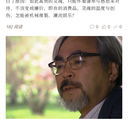
白了原因：如此高贵的灵魂，只能怀着谦卑与感恩来对
待，不该变成廉价、即弃的消费品。灵魂的温度与创
伤，怎能被机械複製、潮流娱乐？
0
0
0
182
阅读