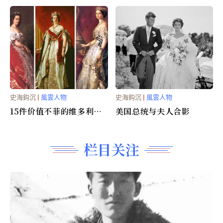
九八四》的英国作家乔
治．欧威尔
史海鈎沉
|
風雲人物
史海鈎沉
|
風雲人物
15件价值不菲的维多利亚
美国总统与夫人合影
时代礼服
栏目关注