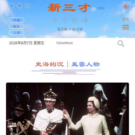
71
F
|
C
繁体
投稿
联系
笛子曲,
4:38
分钟
订阅
2026年8月7日
星期五
Columbus
史海鈎沉
｜
風雲人物