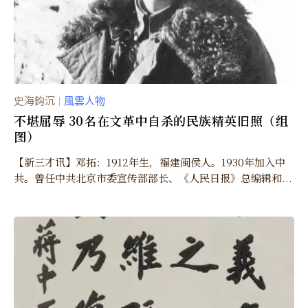
史海鈎沉
風雲人物
｜
不堪屈辱 30名在文革中自杀的民族精英旧照（组
图）
【新三才讯】邓拓：1912年生，福建闽侯人。1930年加入中
共。曾任中共北京市委宣传部部长、《人民日报》总编辑和...