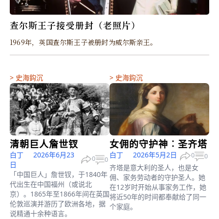
查尔斯王子接受册封（老照片）
1969年，英国查尔斯王子被册封为威尔斯亲王。
>
史海鈎沉
>
史海鈎沉
清朝巨人詹世钗
女佣的守护神︰圣齐塔
白丁
2026年6月23
白丁
2026年5月2日
0
0
0
0
日
齐塔是意大利的圣人，也是女
「中国巨人」詹世钗，于1840年
佣、家务劳动者的守护圣人。她
代出生在中国福州（或说北
在12岁时开始从事家务工作，她
京）。1865年至1866年间在英国
将近50年的时间都奉献给了同一
伦敦巡演并游历了欧洲各地，据
个家庭。
说精通十余种语言。