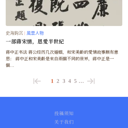
史海鈎沉
風雲人物
｜
一部蔣宋情，恩愛半世紀
蒋中正书法 蒋公经历几次婚姻，和宋美齡的愛情故事颇有意
思： 蔣中正和宋美齡是來自兩個不同的世界，蔣中正是一
個...
1
2
3
4
5
…
投稿须知
关于我们