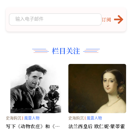
订阅
栏目关注
史海鈎沉
|
風雲人物
史海鈎沉
|
風雲人物
写下《动物农庄》和《一
法兰西皇后 欧仁妮·蒙蒂霍