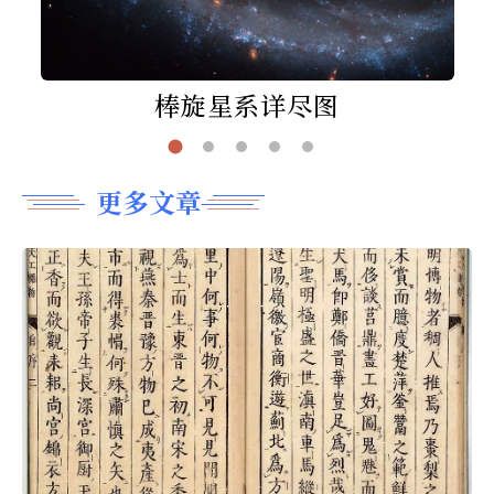
棒旋星系详尽图
更多文章