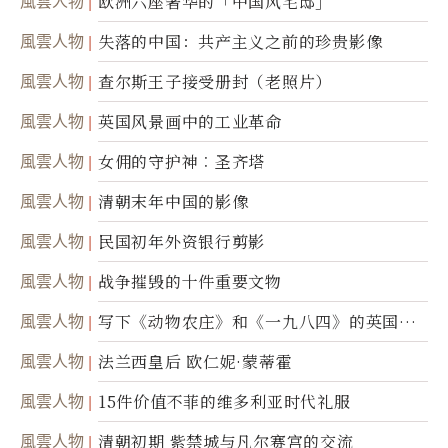
風雲人物
欧洲六座奢华的「中国风宅邸」
風雲人物
失落的中国：共产主义之前的珍贵影像
風雲人物
查尔斯王子接受册封（老照片）
風雲人物
英国风景画中的工业革命
風雲人物
女佣的守护神︰圣齐塔
風雲人物
清朝末年中国的影像
風雲人物
民国初年外资银行剪影
風雲人物
战争摧毁的十件重要文物
風雲人物
写下《动物农庄》和《一九八四》的英国作
家乔治．欧威尔
風雲人物
法兰西皇后 欧仁妮·蒙蒂霍
風雲人物
15件价值不菲的维多利亚时代礼服
風雲人物
清朝初期 紫禁城与凡尔赛宫的交流