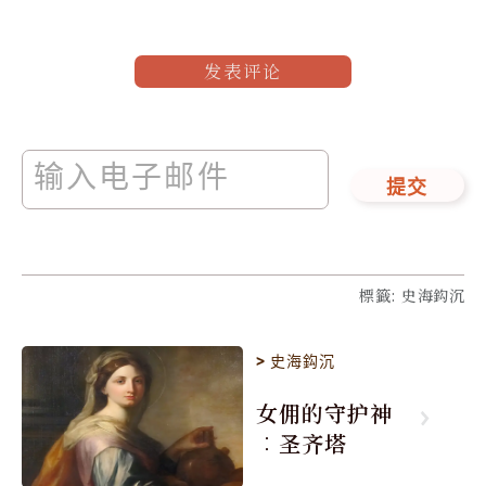
发表评论
提交
標籤
:
史海鈎沉
>
史海鈎沉
女佣的守护神
︰圣齐塔