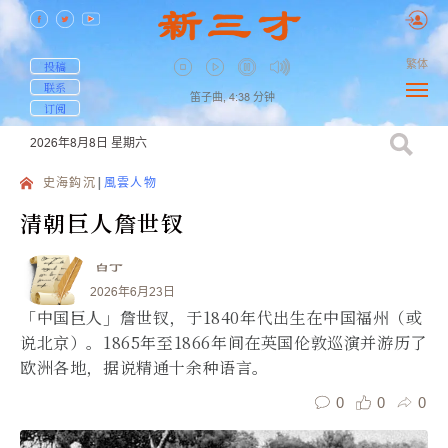
繁体
投稿
联系
笛子曲,
4:38
分钟
订阅
2026年8月8日
星期六
史海鈎沉
風雲人物
清朝巨人詹世钗
白丁
2026年6月23日
「中国巨人」詹世钗，于1840年代出生在中国福州（或
说北京）。1865年至1866年间在英国伦敦巡演并游历了
欧洲各地，据说精通十余种语言。
0
0
0