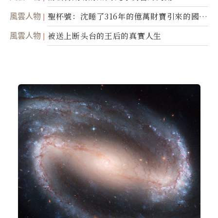
風雲人物
聖杯號：沈睡了316年的億萬財寶引來的國際
糾紛
風雲人物
被送上断头台的王后的真實人生