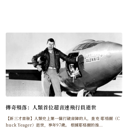
傳奇殞落：人類首位超音速飛行員逝世
【新三才首發】人類史上第一個打破音障的人，查克·耶格爾（C
huck Yeager）逝世，享年97歲。 根據耶格爾的推...