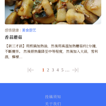
感悟健康
美食厨艺
｜
香蒜蘑菇
【新三才訊】用煎鍋加熱油，然後用高溫加熱蘑菇約2分鐘，
不斷攪拌。 然後將熱量降至中等程度，然後加入大蒜，雪利
酒，檸檬...
1
2
3
4
5
…
投稿须知
关于我们