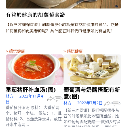
有益於健康的胡蘿蔔食譜
【新三才編譯首發】胡蘿蔔被公認為是有益於健康的食品。它是
如何獲得如此美譽的呢？為什麼它對我們的健康如此有益呢？ ...
>
感悟健康
>
感悟健康
番茄猪肝补血汤(图)
葡萄酒与奶酪搭配有新
意(图)
林方
2022年11月4
0
0
日
林方
2022年7月2日
0
0
番茄猪肝浓汤 原料： 大番茄两
【新三才网讯】我们搭配很多东
个、猪肝一小块。 做法： 1、准
西的时候是如此地理所当然，比
备材料; 2、番茄洗净去蒂，放在
如红葡萄酒配奶酪──就如乡村音
开水中泡两...