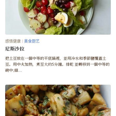
感悟健康
美食厨艺
｜
尼斯沙拉
把土豆放在一個中等的平底鍋裡，並用冷水和季節鹽覆蓋土
豆。用中火加熱，煮至大約5分鐘。排乾 並轉移到一個中等的
碗中;細...