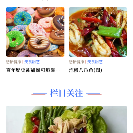
區別？
感悟健康
|
美食厨艺
感悟健康
|
美食厨艺
百年歷史甜甜圈可追溯至
泡椒八爪鱼(图)
一戰
栏目关注