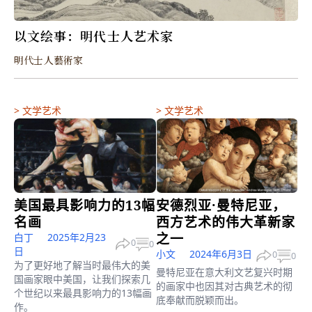
以文绘事：明代士人艺术家
明代士人藝術家
>
文学艺术
>
文学艺术
美国最具影响力的13幅
安德烈亚·曼特尼亚，
名画
西方艺术的伟大革新家
之一
白丁
2025年2月23
0
0
日
小文
2024年6月3日
0
0
为了更好地了解当时最伟大的美
曼特尼亚在意大利文艺复兴时期
国画家眼中美国，让我们探索几
的画家中也因其对古典艺术的彻
个世纪以来最具影响力的13幅画
底奉献而脱颖而出。
作。