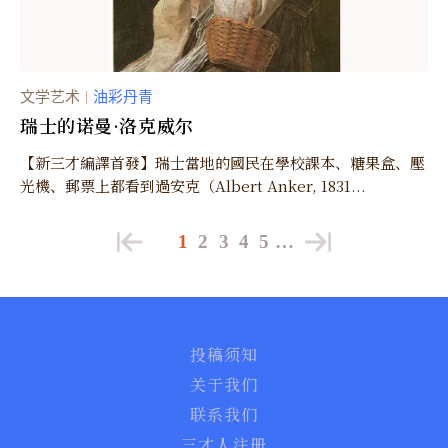
文学艺术
油彩丹青
｜
瑞士的诺曼·洛克威尔
【新三才編譯首發】瑞士當地的國民在學校課本、糖果盒、壓
光機、郵票上都看到過安克（Albert Anker, 1831...
1
2
3
4
5
…
投稿须知
关于我们
联系我们
三才人注册