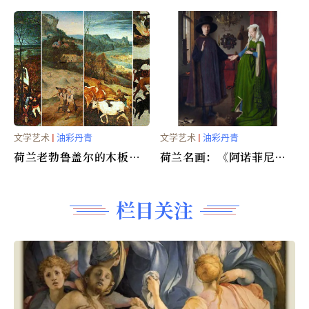
《人间乐园》
文学艺术
|
油彩丹青
文学艺术
|
油彩丹青
荷兰老勃鲁盖尔的木板油
荷兰名画：《阿诺菲尼的
画
婚礼》
栏目关注