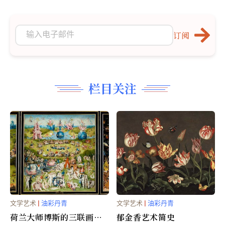
订阅
栏目关注
文学艺术
|
油彩丹青
文学艺术
|
油彩丹青
荷兰大师博斯的三联画︰
郁金香艺术简史