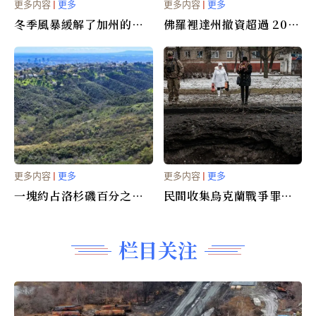
更多内容
|
更多
更多内容
|
更多
冬季風暴緩解了加州的乾
佛羅裡達州撤資超過 20
旱
億 貝萊德的專業道德被質
疑
更多内容
|
更多
更多内容
|
更多
一塊約占洛杉磯百分之六
民間收集烏克蘭戰爭罪的
的土地 即將拍賣
數字證據
栏目关注