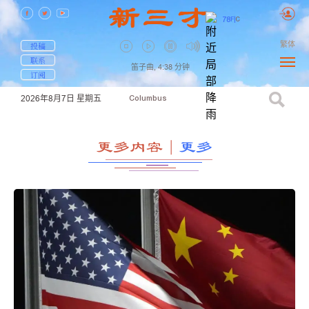
78
F
|
C
繁体
投稿
联系
笛子曲,
4:38
分钟
订阅
2026年8月7日
星期五
Columbus
更多内容
｜
更多