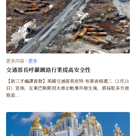
更多内容
更多
｜
交通部長呼籲鐵路行業提高安全性
【新三才編譯首發】美國交通部長皮特·布蒂吉格週二（2月21
日）宣佈，在東巴勒斯坦火車出軌事件發生後，將採取多方措
施追...