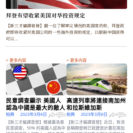
拜登有望收紧美国对华投资规定
【新三才編譯首發】据一位了解审议情况的美国官员称，拜登政
府即将收紧对美国公司的一些海外投资的规定，以限制中国获得
可以...
>
更多内容
>
更多内容
民意調查顯示 美國人
高速列車將連接南加州
認為中國是最大的敵人
和拉斯維加斯
柏興
2023年3月6日
柏興
2023年3月6日
0
0
0
0
【新三才編譯首發】根據蓋洛普
【新三才編譯首發】近日，有消
民意調查，50% 的美國人認為中
息稱開發商已就建造計畫在南加