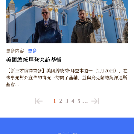
更多内容
更多
｜
美國總統拜登突訪基輔
【新三才編譯首發】美國總統喬·拜登本週一（2月20日），在
未事先對外宣佈的情況下訪問了基輔，並與烏克蘭總統澤連斯
基會...
1
2
3
4
5
…