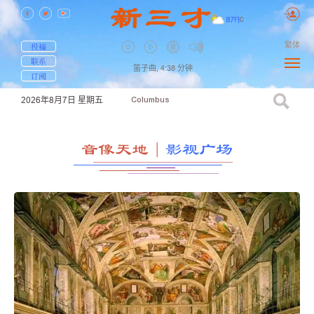
87
F
|
C
繁体
投稿
联系
笛子曲,
4:38
分钟
订阅
2026年8月7日
星期五
Columbus
音像天地
｜
影视广场