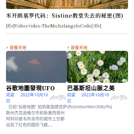
米开朗基罗代码：Sistine教堂失去的秘密(图)
{flv}Video/video-TheMichelangeloCode{/flv}
>
音像天地
>
音像天地
谷歌地圖發現UFO
巴基斯坦山脈之美
邓梁
2022年10月10
邓梁
2022年10月10
0
0
0
0
日
日
日前“谷歌地图” 拍到美国德克萨
{flv}Video/Wei/308{/flv}
斯州杰克逊维尔市和新墨西哥州
阿科玛普韦布洛市的城市上空都
出现了红色的圆形飞碟,...