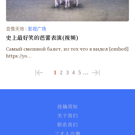
音像天地
影视广场
｜
史上最好笑的芭蕾表演(视频)
Самый смешной балет, из тех что я видел [embed]
https://yo...
1
2
3
4
5
…
投稿须知
关于我们
联系我们
三才人注册