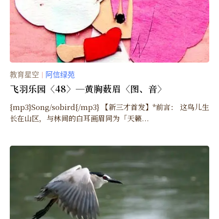
教育星空
阿信绿苑
｜
飞羽乐园〈48〉─黄胸薮眉〈图、音〉
{mp3}Song/sobird{/mp3} 【新三才首发】*前言： 这鸟儿生
长在山区，与林间的白耳画眉同为「天籁...