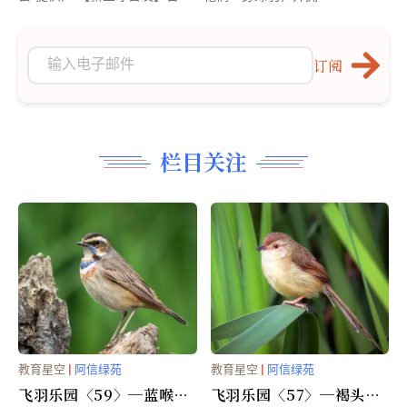
订阅
栏目关注
教育星空
|
阿信绿苑
教育星空
|
阿信绿苑
飞羽乐园〈59〉─蓝喉鸲
飞羽乐园〈57〉─褐头鹪