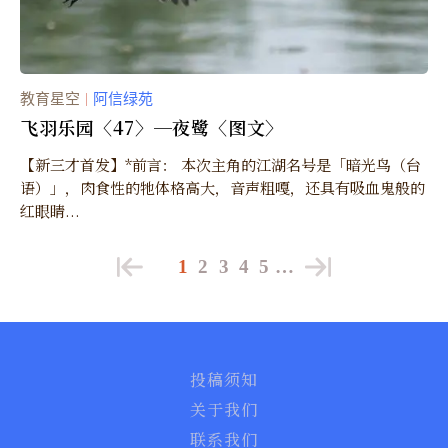
教育星空
阿信绿苑
｜
飞羽乐园〈47〉─夜鹭〈图文〉
【新三才首发】*前言： 本次主角的江湖名号是「暗光鸟（台
语）」，肉食性的牠体格高大，音声粗嘎，还具有吸血鬼般的
红眼睛...
1
2
3
4
5
…
投稿须知
关于我们
联系我们