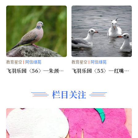
〈图文〉
莺〈图文〉
教育星空
|
阿信绿苑
教育星空
|
阿信绿苑
飞羽乐园〈56〉─朱颈斑
飞羽乐园〈55〉─红嘴鸥
鸠〈图、音〉
〈图文〉
栏目关注