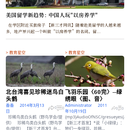
美国留学新趋势: 中国人玩"以房养学"
在学区附近买套房子 【新三才网讯】随着赴美留学的人越来越
多，地产界兴起一个叫做“以房养学”的名词。留...
>
教育星空
>
教育星空
北台湾喜见珍稀迷鸟白
飞羽乐园〈60完〉─绿
头鹤
绣眼〈图、音〉
香香
2014年3月13
Administrator
2011
0
0
0
0
日
年10月19日
珍稀鸟类白头鹤（野鸟学会/提
{mp3}AudioOfNSC/gresueyes{/m
供） 珍稀鸟类白头鹤（野鸟学
【新三才首发】*说「小绿绿」：
会/提供） 【新三才首发】台...
牠们一身绿羽，并拥...