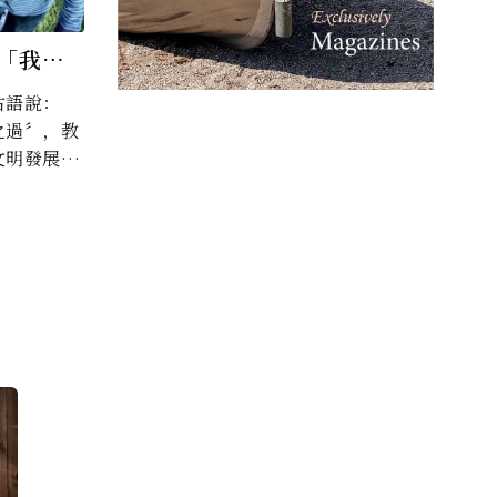
「我們
」
古語說：
之過〞，教
文明發展中
部分。透過
子得以適應