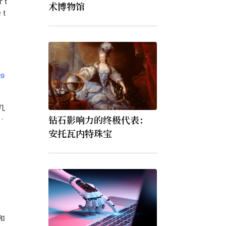
 t
术博物馆
 t
9
几
钻石影响力的终极代表：
电
安托瓦内特珠宝
的
和