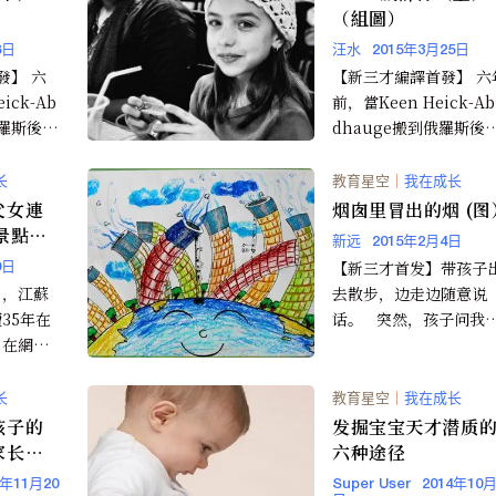
（組圖）
8日
汪水
2015年3月25日
發】 六
【新三才編譯首發】 六
ick-Ab
前，當Keen Heick-Ab
俄羅斯後，
dhauge搬到俄羅斯後
回丹麥遇見老朋友時，
會被...
长
教育星空
｜
我在成长
父女連
烟囱里冒出的烟 (图
景點前
新远
2015年2月4日
【新三才首发】带孩子
9日
日，江蘇
去散步，边走边随意说
35年在
话。 突然，孩子问我
，在網上
妈妈，烟囱里冒出来的
合照，只
什么。我笑，回...
出國...
长
教育星空
｜
我在成长
孩子的
发掘宝宝天才潜质
家长后
六种途径
4年11月20
Super User
2014年10月