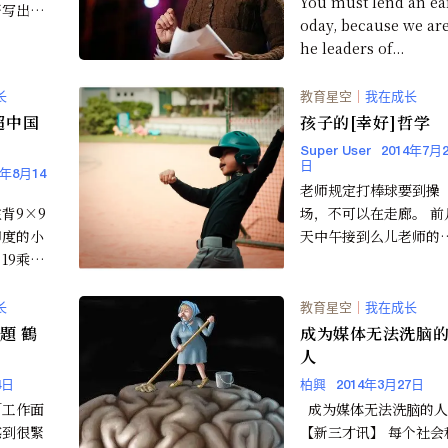
You must lend an ear
否写出充
oday, because we are
？让现在
he leaders of...
的前辈是
长
教育星空
｜
我在成长
超中国
孩子的[幸好]哲学
Super User
2014年7月2
日
4年8月14
老师规定打棒球要到操
背9×9
场，不可以在走廊。 前
印度的小
天中午接到么儿老师的
19乘法
话：「安安在走廊打棒
不少小学
球，被球棒打到左眼上
...
方，眼镜...
长
教育星空
｜
我在成长
 鶴
成为媒体无法洗脑
人
4日
柏興
2014年3月27日
「工作面
成为媒体无法洗脑的人
感到很緊
【新三才讯】 每个社会