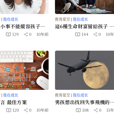
空
|
我在成长
教育星空
|
我在成长
件小事不能縱容孩子
這6種生命財富留給孩子 
成績重要100倍(圖)
129
0
10年前
144
0
10
空
|
我在成长
教育星空
|
我在成长
言 最佳方案
男孩想出找回失事飛機的
劃 並得到航空公司回復
120
0
10年前
108
0
11