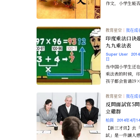
作文，小学生能
满童趣的好作文
的孩子看看我们
如何...
教育星空
｜
我在成
印度乘法口诀
九九乘法表
Super User
201
日
当中国小学生还在
乘法表的时候，
孩子都会背诵19×
表了。 对于中国
生来说，背诵九九乘
教育星空
｜
我在成
反問面試官5問題
立雞群
柏興
2014年4月1
【新三才讯】去
試」是一件讓人