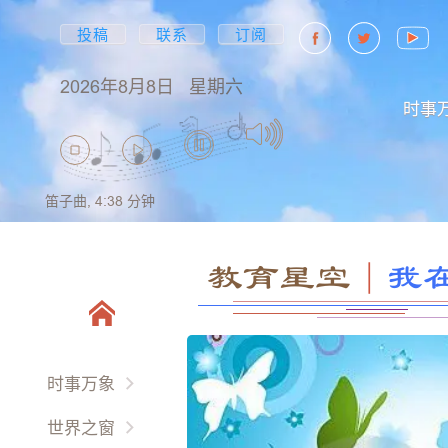
投稿
联系
订阅
2026年8月8日
星期六
时事
笛子曲,
4:38
分钟
教育星空
｜
我
时事万象
两岸三地
世界之窗