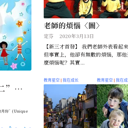
老師的煩惱〈圖〉
定芬
2020年3月13日
【新三才首發】 我們老師外表看起來很快樂，
但事實上，他卻有無數的煩惱，那他
麼煩惱呢？其實...
教育星空
|
我在成长
教育星空
|
我在成
二”的
份”(Unique