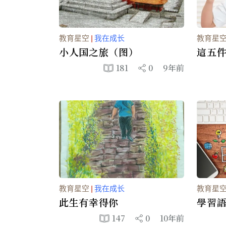
教育星空
|
我在成长
教育星
小人国之旅（图）
這五
(圖)
181
0
9年前
教育星空
|
我在成长
教育星
此生有幸得你
學習語
147
0
10年前