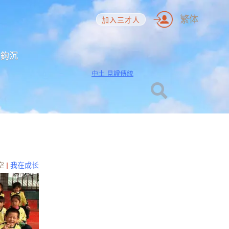
繁体
加入三才人
海鈎沉
中土 見證傳統
空
|
我在成长