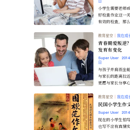
日
小学生需要老师
好检查作业这一
有效的检查，那
学习能力是难以
家长要学会正确
教育星空
｜
我在成
法...
青春期爱叛逆
发育有变化
Super User
201
日
与孩子并肩而坐
与家长的距离拉
更愿与家长分享
法。 孩子从儿童成长为青
少年，他的身心
教育星空
｜
我在成
大...
民国小学生作
Super User
201
现在的小学生怕
也写不出有真情