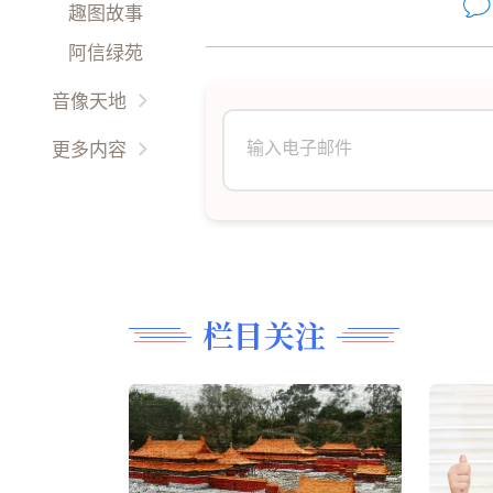
油彩丹青
趣图故事
美食厨艺
现代文学
阿信绿苑
精雕细刻
音像天地
翩翩起舞
古典音乐
更多内容
诗词歌赋
影视广场
更多
長篇連載
时事影音
音乐视频
栏目关注