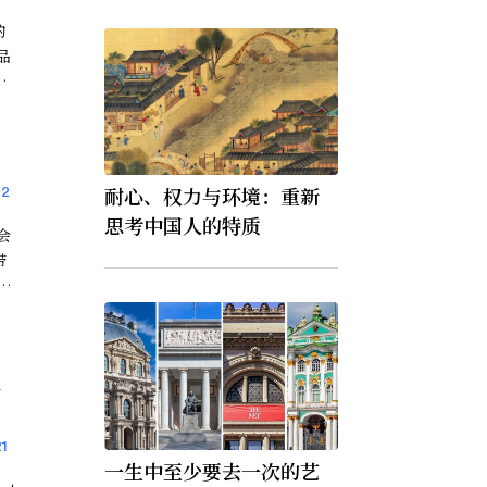
的
品
负
孩
力
耐心、权力与环境：重新
2
思考中国人的特质
会
带
徜
可
什
1
一生中至少要去一次的艺