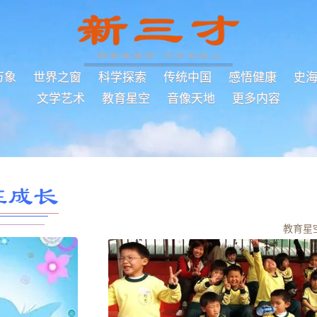
万象
世界之窗
科学探索
传统中国
感悟健康
史
文学艺术
教育星空
音像天地
更多内容
在成长
教育星