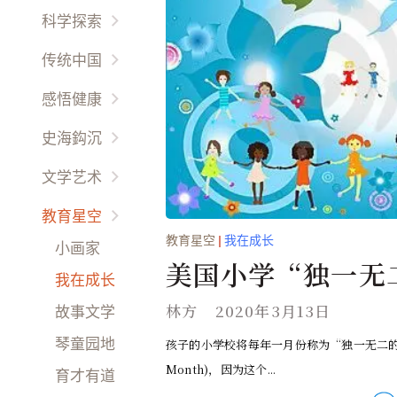
国际要闻
他鄉异客
科学探索
热点评论
放眼天下
宇宙時空
传统中国
财经动态
海外名校
未解之謎
以人为鉴
感悟健康
娱乐干线
环球风情
环境保护
以史为鉴
先科新觉
時尚精品
史海鈎沉
西哲信仰
生命奥秘
天人合一
养生之道
世界史话
文学艺术
天朝盛事
天伦之乐
名胜古迹
专栏作家
教育星空
文化道德
幽情雅趣
故國回首
教育星空
|
我在成长
世界文学
小画家
民风民俗
感悟生活
美国小学“独一无
風雲人物
余音繞梁
我在成长
才艺方圆
一月份 （图）
作品新创
林方
2020年3月13日
故事文学
生活百科
古典名作
孩子的小学校将每年一月份称为“独一无二的月
琴童园地
男来女往
Month)，因为这个...
民间艺术
育才有道
礼仪职场