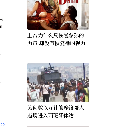
年
il
，
上帝为什么只恢复参孙的
總
力量 却没有恢复祂的视力
）
出
：
是
为何数以万计的摩洛哥人
的
越境进入西班牙休达
20