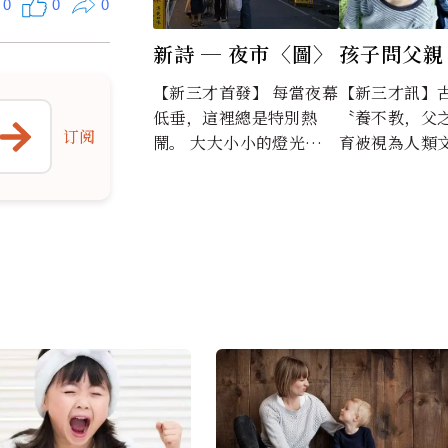
0
0
0
新詩 ─ 夜市〈圖〉
孩子問父親
很有錢嗎？
【新三才首發】 每當夜幕
【新三才訊】
低垂，這裡總是特別熱
〝養不教，父
订阅
鬧。 大大小小的燈光，照
育被視為人類
耀著廣場； 美味可口的小
相當重要的一
吃，令...
教育，賦予孩
社會、健...