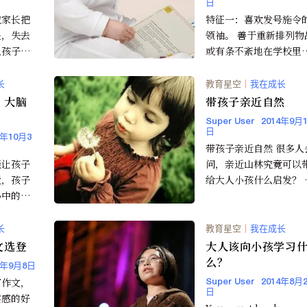
日
或家长把
特征一：喜欢发号施令
关，失去
领袖。 善于重新排列物
么孩子的
或有条不紊地在学校里
提高的。
责给全班同学排座位的
的检查方
子，他们可能具备强有
长
教育星空
｜
我在成长
的...
？大脑
带孩子亲近自然
Super User
2014年9月1
日
4年10月3
带孩子亲近自然 很多人
能让孩子
问，亲近山林究竟可以
近，孩子
给大人小孩什么启发？ 
心中的想
徉大自然里，可以学、
以教的其实很多，除了
有了很
大...
长
教育星空
｜
我在成长
文选登
大人该向小孩学习
么？
4年9月8日
写作文，
Super User
2014年8月2
日
实感的好