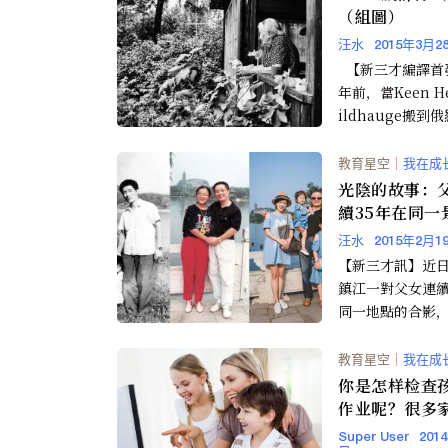
（組圖）
汪水
2015年3月2
【新三才編譯首
年前，當Keen He
ildhauge搬到
回丹麥遇見老...
教育星空
｜
我在成
光陰的故事：
續35年在同一
合影 (組圖)
汪水
2015年2月1
【新三才訊】近
鎮江一對父女連續
同一地點的合影
熱傳。編年體的
有在1998年因女兒
教育星空
｜
我在成
你是怎样检查
作业呢？很多
悔知道晚了！
Super User
201