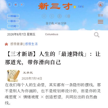
73
F
|
C
繁体
投稿
联系
笛子曲,
4:38
分钟
订阅
2026年8月7日
星期五
Columbus
感悟健康
感悟生活
【三才新语】人生的「最速降线」：让
那道光，带你滑向自己
王季民
2025年7月14日
在我们每个人的生命里，其实都有一条隐形的摆线。那
不是别人为你画的，也不是规划师设计的，而是你的灵
魂密度 × 情绪坡度 × 创造慾望，共同拉出的自然曲
线。