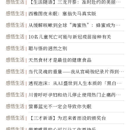
感悟生活
【生活随语】三龙开泰：准时赴约的美丽震
撼
感悟生活
西雅图夜未眠：塞翁失马真实版
感悟生活
从缓解咳嗽到全球“淘蜜热”：蜂蜜成为健
康产业前沿商品
感悟生活
10名儿童死亡可能与新冠疫苗接种有关
感悟生活
聪与悟的迥然之别
感悟生活
天然食材才是最佳的健康食品
感悟生活
当代灵魂的重量——我从宫崎骏纪录片得到的
省思
感悟生活
透视泡沫：从AI盛世到人生本质的「黑白一
瞬」
感悟生活
川普呼吁孕妇和幼儿停止使用热门止痛药泰
诺
感悟生活
萤幕蓝光不一定会导致你失眠
感悟生活
【三才新语】为迟来者而设的颁奖台
感悟生活
带着感恩的心可以让工作更快乐