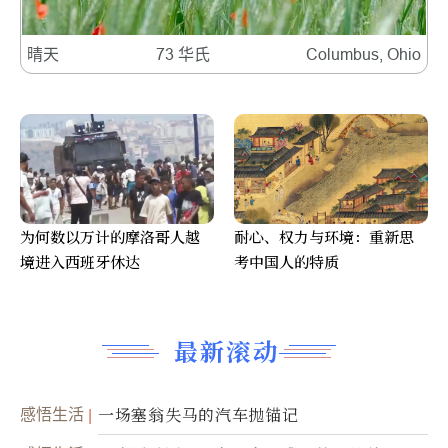
晴天
73 华氏
Columbus, Ohio
为何数以万计的摩洛哥人越
耐心、权力与环境：重新思
境进入西班牙休达
考中国人的特质
最新滚动
感悟生活
一场塞翁失马的汽车抛锚记