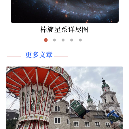
棒旋星系详尽图
更多文章