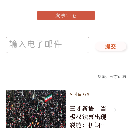
发表评论
提交
標籤
:
三才新语
>
时事万象
三才新语：当
极权铁幕出现
裂缝：伊朗的