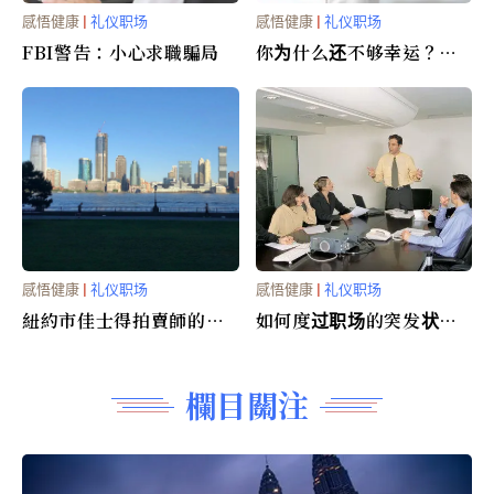
感悟健康
|
礼仪职场
感悟健康
|
礼仪职场
FBI警告：小心求職騙局
你为什么还不够幸运？
(图)
感悟健康
|
礼仪职场
感悟健康
|
礼仪职场
紐約市佳士得拍賣師的一
如何度过职场的突发状况
天
(图)
欄目關注