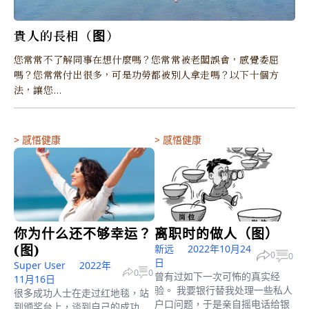
貴人的長相（图）
您常常不了解同事在想什麼嗎？您常常被老闆誤會，感覺委屈
嗎？您常常付出很多，可是功勞都被別人拿走嗎？以下十個方
法，讓您...
>
感悟健康
>
感悟健康
你为什么还不够幸运？
离职时的做人（图）
(图)
新远
2022年10月24
0
0
日
Super User
2022年
0
0
曾有过如下一次可怖的真实经
11月16日
验。 我要银行替我处理一些私人
很多成功人士在走过红地毯，站
户口问题，于是亲自摇电话给银
到颁奖台上，谈到自己的成功