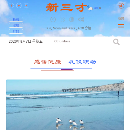
76
F
|
C
簡體
投稿
聯繫
Sun, Moon and Stars ,
4:38
分鐘
訂閱
2026年8月7日
星期五
Columbus
感悟健康
｜
礼仪职场