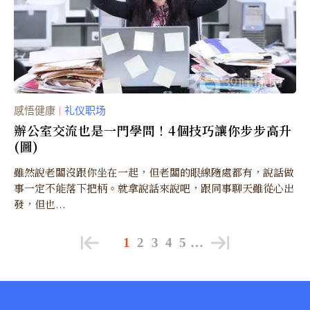
感悟健康
礼仪职场
｜
辦公室交流也是一門學問！4個技巧讓你步步高升
(圖)
雖然說老闆沒跟你坐在一起，但老闆的眼線隨處都有，說話做
事一定不能落下把柄。就拿說話來說吧，跟同事聊天雖從心出
發，但也...
1
2
3
4
5
…