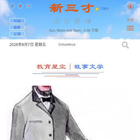
73
F
|
C
簡體
投稿
聯繫
Sun, Moon and Stars ,
4:38
分鐘
訂閱
2026年8月7日
星期五
Columbus
教育星空
｜
故事文学