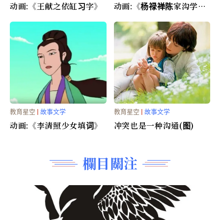
动画:《王献之依缸习字》
动画:《杨禄禅陈家沟学
艺》
教育星空
|
故事文学
教育星空
|
故事文学
动画:《李清照少女填词》
冲突也是一种沟通(图)
欄目關注