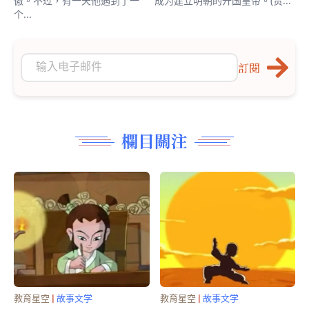
傲。不过，有一天他遇到了一
成为建立明朝的开国皇帝。(责...
个...
訂閱
欄目關注
教育星空
|
故事文学
教育星空
|
故事文学