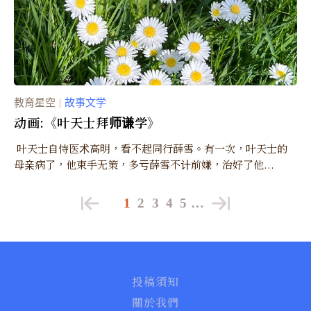
教育星空
故事文学
｜
动画:《叶天士拜师谦学》
叶天士自恃医术高明，看不起同行薛雪。有一次，叶天士的
母亲病了，他束手无策，多亏薛­雪不计前嫌，治好了他...
1
2
3
4
5
…
投稿須知
關於我們