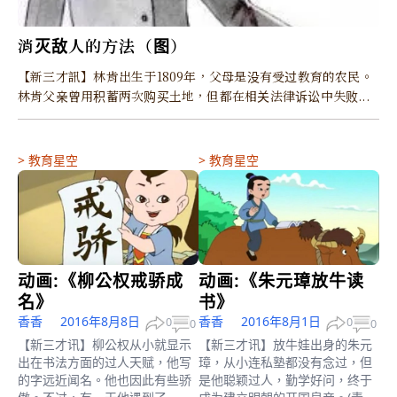
消灭敌人的方法（图）
【新三才訊】林肯出生于1809年，父母是没有受过教育的农民。
林肯父亲曾用积蓄两次购买土地，但都在相关法律诉讼中失败...
>
教育星空
>
教育星空
动画:《柳公权戒骄成
动画:《朱元璋放牛读
名》
书》
香香
2016年8月8日
香香
2016年8月1日
0
0
0
0
【新三才讯】柳公权从小就显示
【新三才讯】放牛娃出身的朱元
出在书法方面的过人天赋，他写
璋，从小连私塾都没有念过，但
的字远近闻名。他也因此有些骄
是他聪颖过人，勤学好问，终于