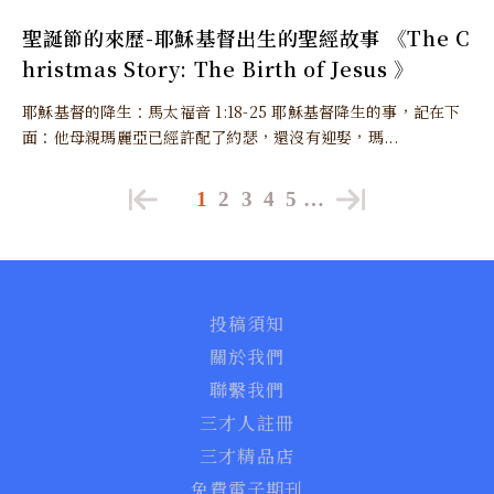
聖誕節的來歷-耶穌基督出生的聖經故事 《The C
hristmas Story: The Birth of Jesus 》
耶穌基督的降生：馬太福音 1:18-25 耶穌基督降生的事，記在下
面：他母親瑪麗亞已經許配了約瑟，還沒有迎娶，瑪...
1
2
3
4
5
…
投稿須知
關於我們
聯繫我們
三才人註冊
三才精品店
免費電子期刊