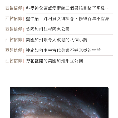
西哲信仰
科學神父否認愛爾蘭三個男孩目睹了聖母顯
靈
西哲信仰
聖伯納：鄉村貧女得神眷，修得百年不腐身
西哲信仰
美國加州紅杉國家公園
西哲信仰
美國加州最令人放鬆的八個小鎮
西哲信仰
神廟如何主宰古代美索不達米亞的生活
西哲信仰
野花盛開的美國加州州立公園