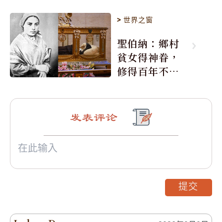
>
世界之窗
聖伯納：鄉村
貧女得神眷，
修得百年不腐
身
发表评论
提交