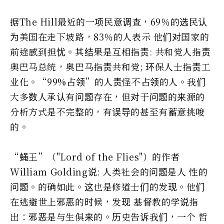
据The Hill最近的一项民意调查，69％的选民认
为美国在走下坡路，83％的人表示 他们对国家的
前途感到担忧。其结果是互相指责: 共和党人指责
奥巴马总统，奥巴马指责共和党; 环保人士指责工
业化。“99%占领”的人责怪不占领的人。我们
大多数人承认有问题存在，但对于问题的来源的
分析方式是不完整的，有误导的甚至有蓄意挑唆
的。
“蝇王”（"Lord of the Flies"）的作者
William Golding说: 人类社会的问题是人 性的
问题。的确如此。这也是修道士们的发现。他们
在逃避世上邪恶的时候，发现 基督教的学说指
出：邪恶是与生俱来的。历史告诉我们，一个 哲