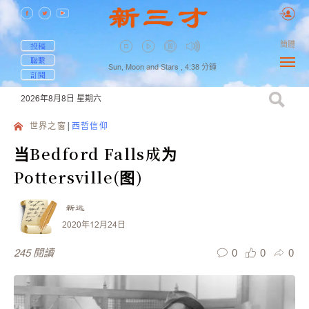
簡體
投稿
聯繫
Sun, Moon and Stars ,
4:38
分鐘
訂閱
2026年8月8日
星期六
世界之窗
西哲信仰
当Bedford Falls成为
Pottersville(图)
新远
2020年12月24日
0
0
0
245
閱讀