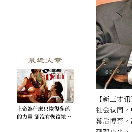
最近文章
【新三才讯
上帝為什麼只恢復參孫
社会认同，
的力量 卻沒有恢復祂的
幕后博弈，
視力
到邓小平，