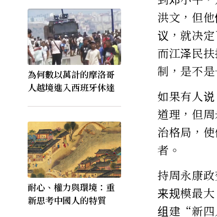
洪文，但他
议，就决定
而江泽民扶
制，是不是
為何數以萬計的摩洛哥
人越境進入西班牙休達
如果有人说
道理，但周
治格局，使
者。
持周永康政
耐心、權力與環境：重
来规模最大
新思考中國人的特質
组建“新四