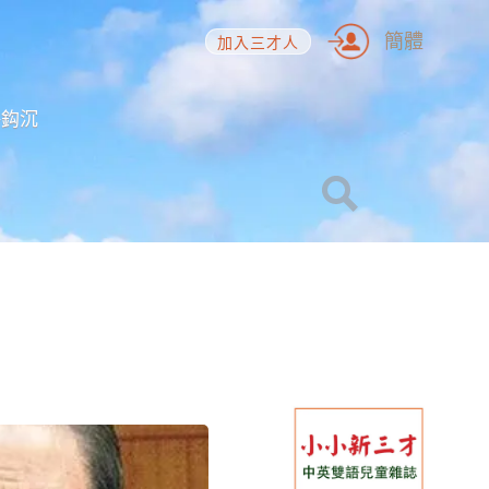
簡體
加入三才人
海鈎沉