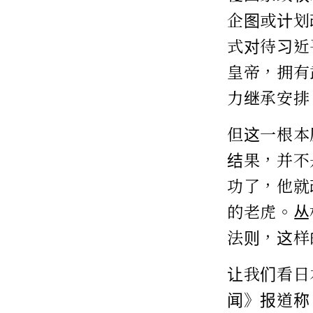
企图或计划
式对待习近
皇帝，拥有
力继承安排
但这一根本
结果，并不
功了，他就
的老虎。丛
法则，这样
让我们看日
闻》报道称