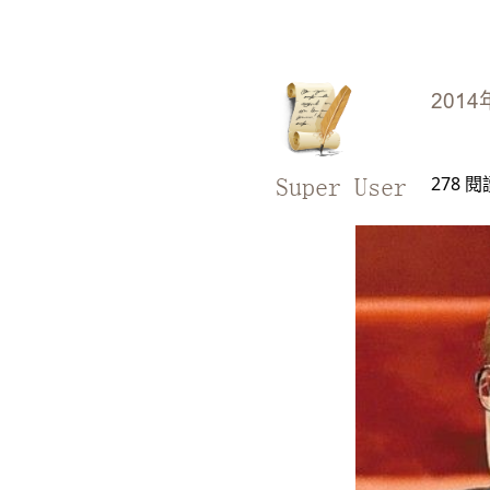
2014
278
閱
Super User