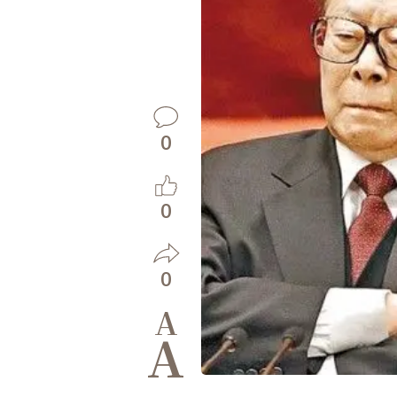
0
0
0
A
A