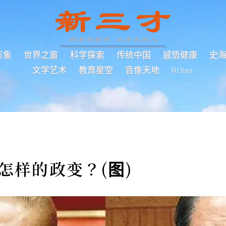
万象
世界之窗
科学探索
传统中国
感悟健康
史
文学艺术
教育星空
音像天地
Other
怎样的政变？(图)