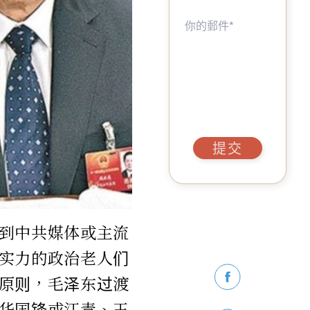
提交
到中共媒体或主流
实力的政治老人们
原则，毛泽东过渡
华国锋或江青、王