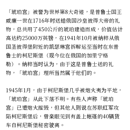
「琥珀宫」被誉为世界第8大奇迹，是普鲁士国王
威廉一世在1716年时送给俄国沙皇彼得大帝的礼
物，总共用了450公斤的琥珀建造而成，价值估计
高达约25000万英镑，在1941年10月被纳粹从俄
国圣彼得堡附近的凯瑟琳宫拆解运至当时在东普
鲁士的柯尼斯堡（现今位在俄国的加里宁格
勒）。纳粹当时认为，由于这是普鲁士送的礼
物，「琥珀宫」理所当然属于他们的。
1945年1月，由于柯尼斯堡几乎被炮火夷为平地，
「琥珀宫」从此下落不明。有些人声称「琥珀
宫」已遭炮火摧毁，但其他人则说在苏联红军攻
陷柯尼斯堡后，曾亲眼见到有盖上帐篷的40辆货
车自柯尼斯堡秘密驶离。