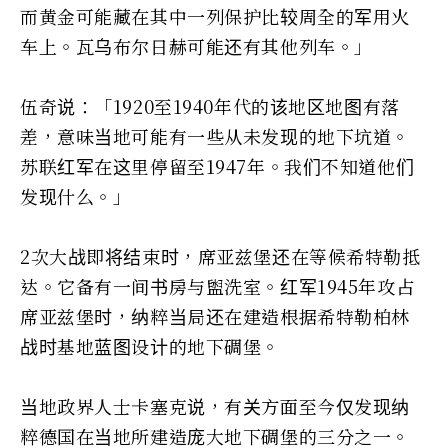
而黄金可能藏在其中一列保护比较周全的军用火
车上。瓦乌布尔日赫可能还有其他列车。」
伍奇说：「1920至1940年代的该地区地图有落
差，意味当地可能有一些从未发现的地下坑道。
苏联红军在这里停留至1947年。我们不知道他们
发现什么。」
2次大战即将结束时，席亚兹堡还在等候希特勒抵
达。它备有一间书房与盥洗室。红军1945年攻占
席亚兹堡时，纳粹当局还在建造根据希特勒柏林
战时基地蓝图设计的地下碉堡。
当地政界人士卡塞克说，有关方面至今仅发现纳
粹德国在当地所建造庞大地下碉堡的三分之一。