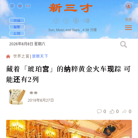
簡體
投稿
聯繫
Sun, Moon and Stars ,
4:38
分鐘
訂閱
2026年8月8日
星期六
世界之窗
放眼天下
藏着「琥珀宫」的纳粹黄金火车现踪 可
能还有2列
香香
2019年8月27日
0
0
0