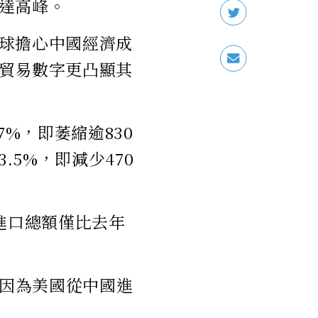
達高峰。
球擔心中國經濟成
貿易數字更凸顯其
%，即萎縮逾830
.5%，即減少470
進口總額僅比去年
，主因為美國從中國進