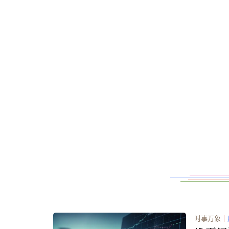
时事万象
｜