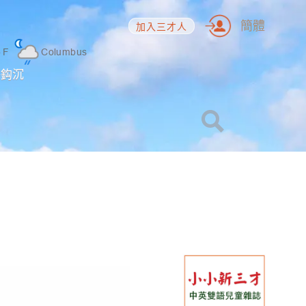
簡體
加入三才人
5
F
Columbus
海鈎沉