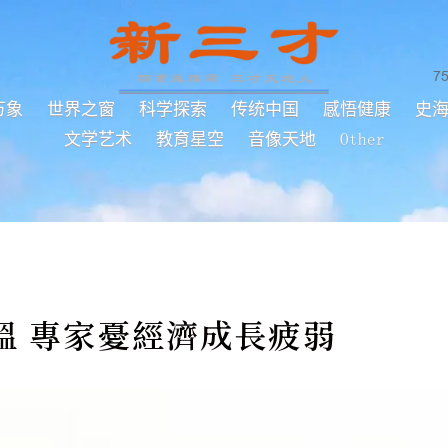
7
万象
世界之窗
科学探索
传统中国
感悟健康
史
文学艺术
教育星空
音像天地
Other
溫 專家憂經濟成長疲弱