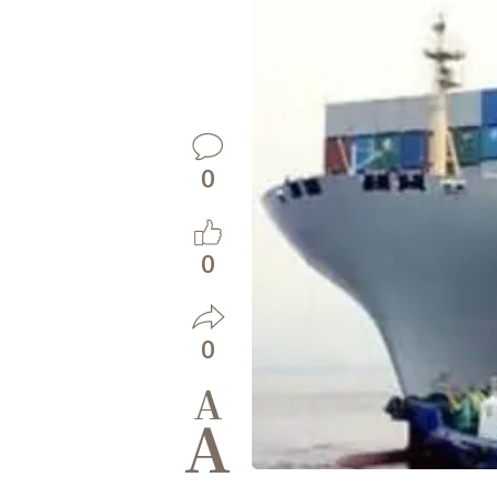
0
0
0
A
A