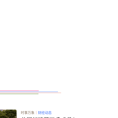
时事万象
｜
财经动态