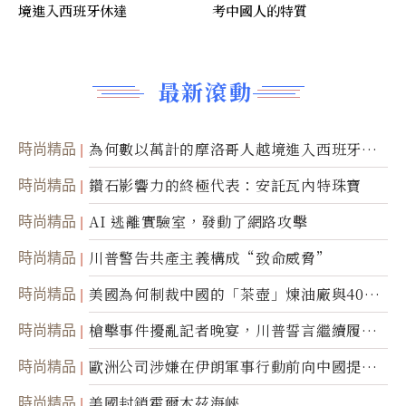
境進入西班牙休達
考中國人的特質
最新滾動
時尚精品
為何數以萬計的摩洛哥人越境進入西班牙休
達
時尚精品
鑽石影響力的終極代表：安託瓦內特珠寶
時尚精品
AI 逃離實驗室，發動了網路攻擊
時尚精品
川普警告共產主義構成“致命威脅”
時尚精品
美國為何制裁中國的「茶壺」煉油廠與40家
航運公司
時尚精品
槍擊事件擾亂記者晚宴，川普誓言繼續履行
職責
時尚精品
歐洲公司涉嫌在伊朗軍事行動前向中國提供
美軍基地的衛星影像
時尚精品
美國封鎖霍爾木茲海峽