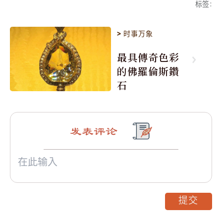
标签
:
>
时事万象
最具傳奇色彩
的佛羅倫斯鑽
石
发表评论
提交