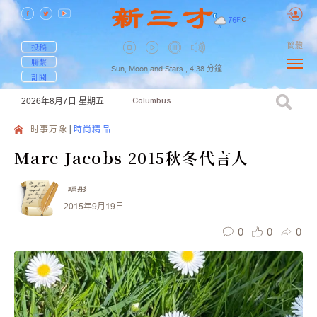
76
F
|
C
簡體
投稿
聯繫
Sun, Moon and Stars ,
4:38
分鐘
訂閱
2026年8月7日
星期五
Columbus
时事万象
時尚精品
Marc Jacobs 2015秋冬代言人
瑀彤
2015年9月19日
0
0
0