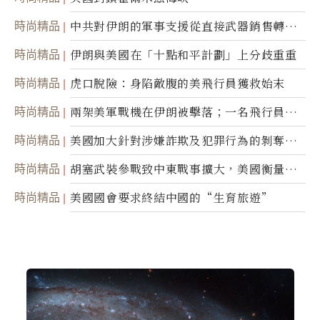
時尚精品
中共對伊朗的軍事支援從直接武器銷售轉向
間接技術轉讓
時尚精品
伊朗與美國在「十點和平計劃」上分歧重重
時尚精品
虎口脫險：身陷敵腹的美飛行員獲救始末
時尚精品
兩架美軍戰機在伊朗被擊落；一名飛行員失
蹤
時尚精品
美國加大針對涉嫌詐欺及犯罪行為的剝奪公
民權力度
時尚精品
胡塞武裝參戰致中東戰事擴大，美國衡量地
面入侵的可能性
時尚精品
美國國會要求終結中國的“生育旅遊”