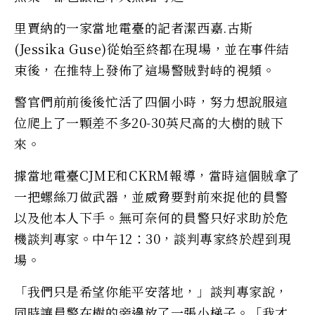
里賈納的一家當地電臺的記者潔西嘉.古斯
(Jessika Guse)從始至終都在現場，並在事件結
束後，在推特上發佈了這場警賊對峙的視頻。
警官們前前後後忙活了四個小時，努力想說服這
位爬上了一顆差不多20-30英尺高的大樹的賊下
來。
據當地電臺CJME和CKRM報導，當時這個賊拿了
一把螺絲刀做武器，並威脅要對前來捉他的員警
以及他本人下手。無可奈何的員警只好求助於危
機談判專家。中午12：30，談判專家終於趕到現
場。
「我們只是希望你能平安落地，」談判專家說，
同時讓員警在樹的旁邊放了一張小梯子。「我才