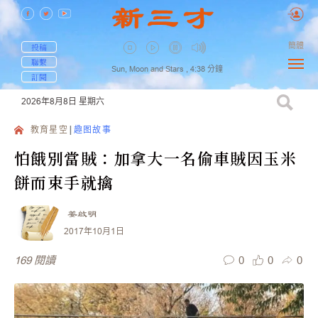
簡體
投稿
聯繫
Sun, Moon and Stars ,
4:38
分鐘
訂閱
2026年8月8日
星期六
教育星空
趣图故事
怕餓別當賊：加拿大一名偷車賊因玉米
餅而束手就擒
姜啟明
2017年10月1日
0
0
0
169
閱讀