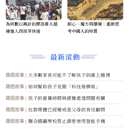
為何數以萬計的摩洛哥人越
耐心、權力與環境：重新思
境進入西班牙休達
考中國人的特質
最新滾動
趣图故事
大多數家長可能不了解孩子的線上賭博
趣图故事
如何幫助孩子克服「科技發脾氣」
趣图故事
孩子的螢幕時間與感覺處理問題有關
趣图故事
社群媒體已經變成是父母的育兒顧問
趣图故事
聯合國籲學校禁止課堂使用智能手機