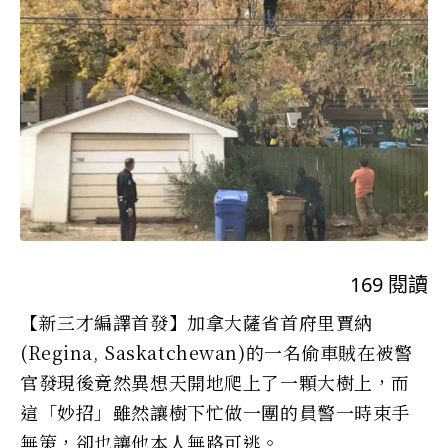
169
閱讀
【新三才編譯首發】加拿大薩省首府里賈納
(Regina, Saskatchewan)的一名偷車賊在被警
官發現後竟然異想天開地爬上了一顆大樹上，而
這「妙招」雖然讓樹下忙做一團的員警一時束手
無策，卻也讓他本人無路可逃。