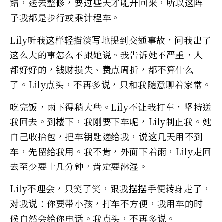
蹭，送去整修，要过些天才能开回来，所以这阵
子我都是步行或乘计程车。
Lily听我这样轻描淡写地提到交通事故，问我出了
这么大的事怎么不跟她说。我告诉她不严重，人
都好好的，钱财损失、费点周折，都不算什么
了。Lily点头，不再多说，只和我随意聊着家常。
吃完饭，雨下得稍大些。Lily不让我打车，坚持送
我回去。到楼下，我刚要下车呢，Lily制止我。她
自己收拾包，把车钥匙递给我，说这几天用不到
车，先留给我用。我不肯，外面下着雨，Lily走回
去至少要十几分钟，肯定要淋湿。
Lily不理会，只笑了笑，跟我摆摆手便转身走了，
对我说：你要带小孩，打车不方便，我用车的时
候自然会给你电话。我点头，不再多说。