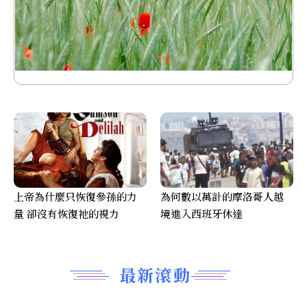
上帝為什麼只恢復參孫的力
為何數以萬計的摩洛哥人越
量 卻沒有恢復祂的視力
境進入西班牙休達
最新滾動