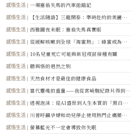
感悟生活
一場塞翁失馬的汽車拋錨記
感悟生活
【生活隨語】三龍開泰：準時赴約的美麗震
撼
感悟生活
西雅圖夜未眠：塞翁失馬真實版
感悟生活
從緩解咳嗽到全球「淘蜜熱」：蜂蜜成為健
康產業前沿商品
感悟生活
10名兒童死亡可能與新冠疫苗接種有關
感悟生活
聰與悟的迥然之別
感悟生活
天然食材才是最佳的健康食品
感悟生活
當代靈魂的重量——我從宮崎駿紀錄片得到的
省思
感悟生活
透視泡沫：從AI盛世到人生本質的「黑白一
瞬」
感悟生活
川普呼籲孕婦和幼兒停止使用熱門止痛藥泰
諾
感悟生活
螢幕藍光不一定會導致你失眠