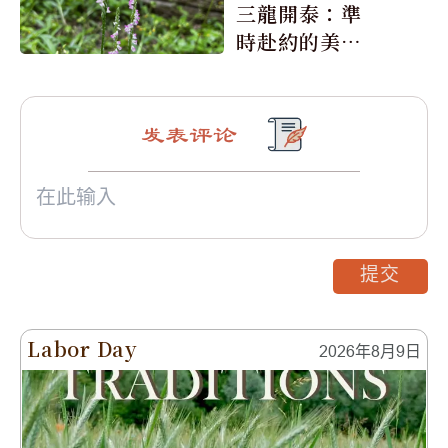
三龍開泰：準
時赴約的美麗
震撼
发表评论
提交
Labor Day
2026年8月9日