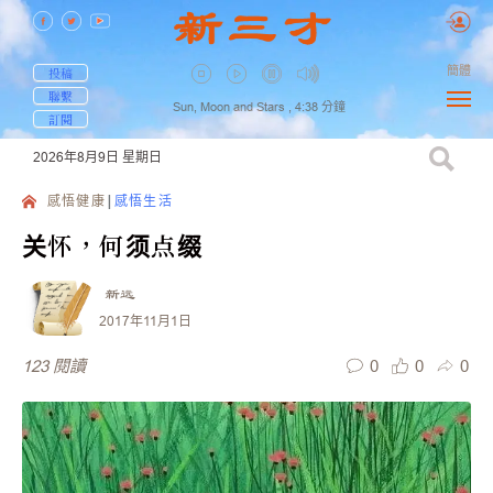
簡體
投稿
聯繫
Sun, Moon and Stars ,
4:38
分鐘
訂閱
2026年8月9日
星期日
感悟健康
感悟生活
关怀，何须点缀
新远
2017年11月1日
0
0
0
123
閱讀