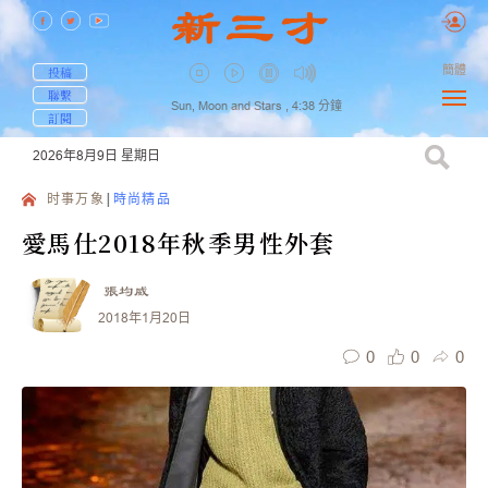
簡體
投稿
聯繫
Sun, Moon and Stars ,
4:38
分鐘
訂閱
2026年8月9日
星期日
时事万象
時尚精品
愛馬仕2018年秋季男性外套
張均威
2018年1月20日
0
0
0