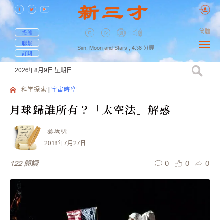
簡體
投稿
聯繫
Sun, Moon and Stars ,
4:38
分鐘
訂閱
2026年8月9日
星期日
科学探索
宇宙時空
月球歸誰所有？「太空法」解惑
姜啟明
2018年7月27日
0
0
0
122
閱讀