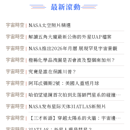
最新滾動
宇宙時空
NASA太空照片精選
宇宙時空
解讀五角大廈最新公佈的外星UAP檔案
宇宙時空
NASA推出2026年月曆 展現罕見宇宙景觀
宇宙時空
橙縣化學品洩漏是否會波及整個南加州？
宇宙時空
究竟是誰在保護川普？
宇宙時空
阿耳忒彌斯2號：美國人重返月球
宇宙時空
哈伯望遠鏡首次拍到北落師門星系的碰撞與
爆炸
宇宙時空
NASA发布星际天体3IATLAS新照片
宇宙時空
【三才新語】穿越太陽系的火牆：宇宙邊界
新啟示
宇宙時空
3IATLAS：外星人還是彗星？