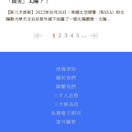
「微笑」太陽？！
【新三才首發】2022年10月26日，美國太空總署（NASA）的太
陽動力學天文台在紫外線下拍攝了一張太陽圖像，太陽...
1
2
3
4
5
…
投稿須知
關於我們
聯繫我們
三才人註冊
三才精品店
免費電子期刊
書刊購買