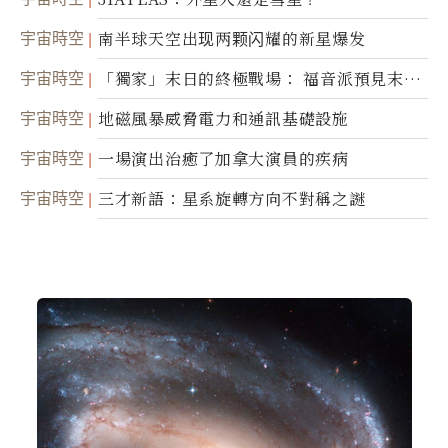
宇宙時空
南半球天空出现两颗闪耀的新星爆发
宇宙時空
「獨家」末日的終極戰場： 福音派預見末
世；希臘僧侶預言以色列的攻擊
宇宙時空
地磁風暴威脅電力和通訊基礎設施
宇宙時空
一場演出治癒了加拿大演員的疾病
宇宙時空
三才新語：星系旋轉方向不對稱之謎