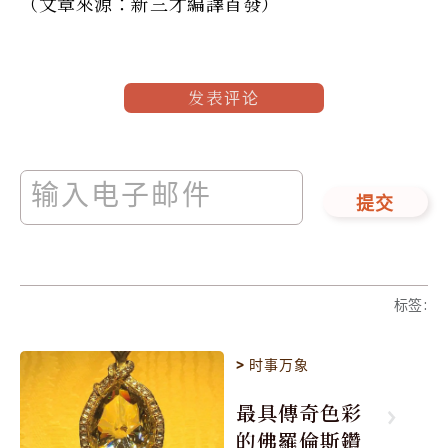
（文章來源：新三才編譯首發）
发表评论
提交
标签
:
>
时事万象
最具傳奇色彩
的佛羅倫斯鑽