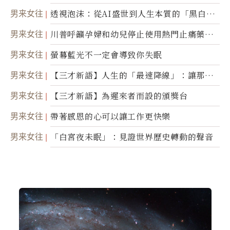
省思
男来女往
透視泡沫：從AI盛世到人生本質的「黑白一
瞬」
男来女往
川普呼籲孕婦和幼兒停止使用熱門止痛藥泰
諾
男来女往
螢幕藍光不一定會導致你失眠
男来女往
【三才新語】人生的「最速降線」：讓那道
光，帶你滑向自己
男来女往
【三才新語】為遲來者而設的頒獎台
男来女往
帶著感恩的心可以讓工作更快樂
男来女往
「白宮夜未眠」：見證世界歷史轉動的聲音