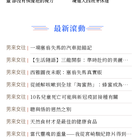
量 卻沒有恢復祂的視力
境進入西班牙休達
最新滾動
男来女往
一場塞翁失馬的汽車拋錨記
男来女往
【生活隨語】三龍開泰：準時赴約的美麗震
撼
男来女往
西雅圖夜未眠：塞翁失馬真實版
男来女往
從緩解咳嗽到全球「淘蜜熱」：蜂蜜成為健
康產業前沿商品
男来女往
10名兒童死亡可能與新冠疫苗接種有關
男来女往
聰與悟的迥然之別
男来女往
天然食材才是最佳的健康食品
男来女往
當代靈魂的重量——我從宮崎駿紀錄片得到的