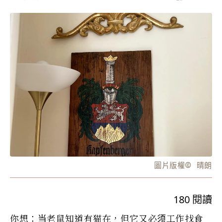
圖片版權
©️
晴朗
180
閱讀
你想：当老鼠知道有猫在，但它又必须工作找食