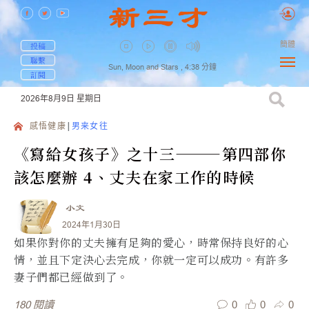
簡體
投稿
聯繫
Sun, Moon and Stars ,
4:38
分鐘
訂閱
2026年8月9日
星期日
感悟健康
男来女往
《寫給女孩子》之十三———第四部你
該怎麼辦 4、丈夫在家工作的時候
小文
2024年1月30日
如果你對你的丈夫擁有足夠的愛心，時常保持良好的心
情，並且下定決心去完成，你就一定可以成功。有許多
妻子們都已經做到了。
0
0
0
180
閱讀