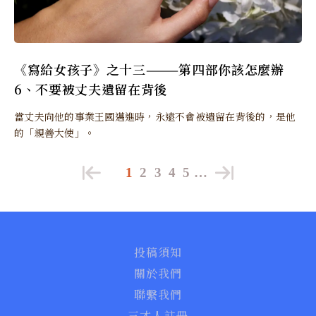
《寫給女孩子》之十三———第四部你該怎麼辦
6、不要被丈夫遺留在背後
當丈夫向他的事業王國邁進時，永遠不會被遺留在背後的，是他
的「親善大使」。
1
2
3
4
5
…
投稿須知
關於我們
聯繫我們
三才人註冊