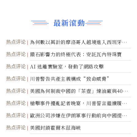
最新滾動
热点评论
為何數以萬計的摩洛哥人越境進入西班牙休
達
热点评论
鑽石影響力的終極代表：安託瓦內特珠寶
热点评论
AI 逃離實驗室，發動了網路攻擊
热点评论
川普警告共產主義構成“致命威脅”
热点评论
美國為何制裁中國的「茶壺」煉油廠與40家
航運公司
热点评论
槍擊事件擾亂記者晚宴，川普誓言繼續履行
職責
热点评论
歐洲公司涉嫌在伊朗軍事行動前向中國提供
美軍基地的衛星影像
热点评论
美國封鎖霍爾木茲海峽