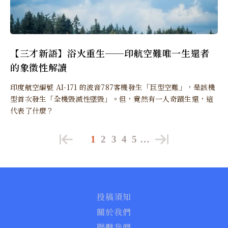
【三才新語】浴火重生──印航空難唯一生還者
的象徵性解讀
印度航空編號 AI-171 的波音787客機發生「巨型空難」，是該機
型首次發生「全機毀滅性墜毀」。但，竟然有一人奇蹟生還，這
代表了什麼？
1
2
3
4
5
…
投稿須知
關於我們
聯繫我們