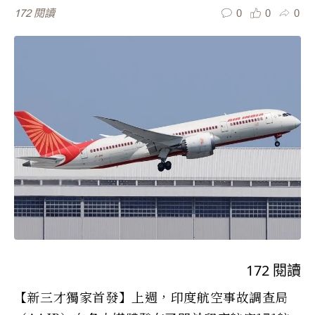
0
0
0
172
閱讀
172
閱讀
【新三才獨家首發】上週，印度航空事故調查局