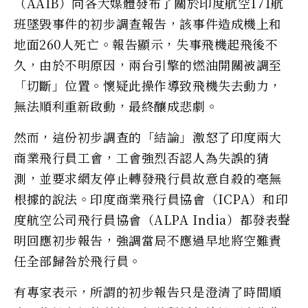
（AAIB）向各大媒體發布了關於印度航空171航
班墜毀事件的初步調查報告，該事件造成機上和
地面260人死亡。報告顯示，失事飛機起飛後不
久，由於不明原因，兩台引擎的燃油開關被調至
「切斷」位置。懷疑此操作導致飛機失去動力，
無法順利重新啟動，最終釀成悲劇。
然而，這份初步調查的「結論」激怒了印度兩大
商業飛行員工會，工會強烈否認人為失誤的猜
測，並要求網友停止轉發飛行員故意自殺的毫無
根據的說法。印度商業飛行員協會（ICPA）和印
度航空公司飛行員協會（ALPA India）都發表聲
明回應初步報告，強調當局不應過早地將空難責
任全部歸咎於飛行員。
有專家表示，所謂的初步報告只是澄清了時間順