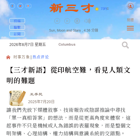
73
F
|
C
簡體
投稿
聯繫
Sun, Moon and Stars ,
4:38
分鐘
訂閱
2026年8月7日
星期五
Columbus
时事万象
热点评论
【三才新語】從印航空難，看見人類文
明的難題
王季民
2025年7月20日
讓我們先放下媒體敘事、技術報告或陰謀推論中尋找
「單一真相答案」的想法，而是從更高角度來體察，這
起事件不只是機械或人為錯誤的表層現象，而是整個文
明架構、心理結構、權力結構與意識系統的交錯點。