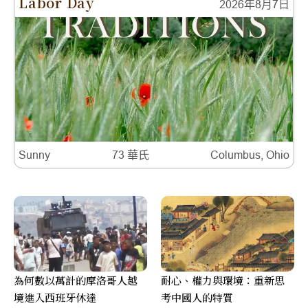
Labor Day
2026年8月7日
Sunny
73 華氏
Columbus, Ohio
為何數以萬計的摩洛哥人越
耐心、權力與環境：重新思
境進入西班牙休達
考中國人的特質