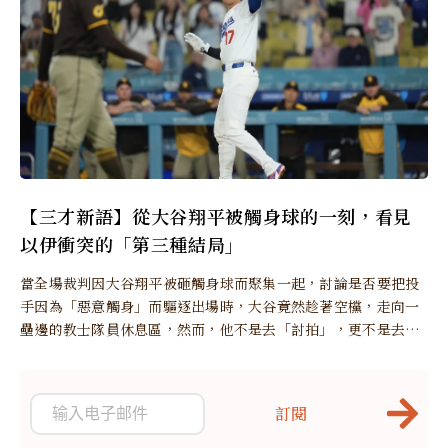
【三才新語】從大谷翔平被觸身球的一刻，看見
以伊衝突的「第三種結局」
當全場裁判因大谷翔平被砸觸身球而聚集一起，討論是否要把投
手因為「惡意觸身」而驅逐出場時，大谷竟然趁著空欓，走向一
壘邊的教士隊員休息區，然而，他不是去「討拍」，更不是去
「問責」...
訂閱