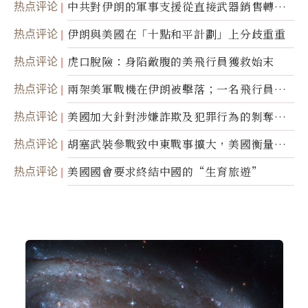
热点评论
中共對伊朗的軍事支援從直接武器銷售轉向
間接技術轉讓
热点评论
伊朗與美國在「十點和平計劃」上分歧重重
热点评论
虎口脫險：身陷敵腹的美飛行員獲救始末
热点评论
兩架美軍戰機在伊朗被擊落；一名飛行員失
蹤
热点评论
美國加大針對涉嫌詐欺及犯罪行為的剝奪公
民權力度
热点评论
胡塞武裝參戰致中東戰事擴大，美國衡量地
面入侵的可能性
热点评论
美國國會要求終結中國的“生育旅遊”