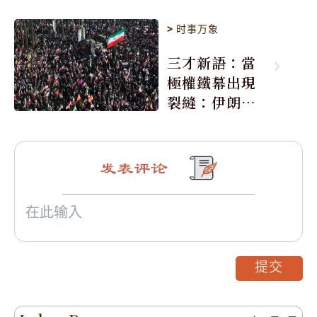
>
时事万象
三才新語：當
極權鐵幕出現
裂縫：伊朗的
骨牌效應
发表评论
提交