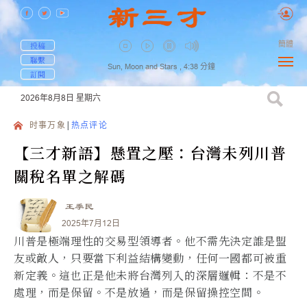
簡體
投稿
聯繫
Sun, Moon and Stars ,
4:38
分鐘
訂閱
2026年8月8日
星期六
时事万象
热点评论
【三才新語】懸置之壓：台灣未列川普
關稅名單之解碼
王季民
2025年7月12日
川普是極端理性的交易型領導者。他不需先決定誰是盟
友或敵人，只要當下利益結構變動，任何一國都可被重
新定義。這也正是他未將台灣列入的深層邏輯：不是不
處理，而是保留。不是放過，而是保留操控空間。