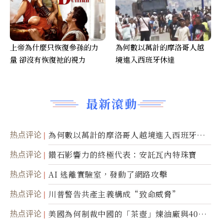
上帝為什麼只恢復參孫的力
為何數以萬計的摩洛哥人越
量 卻沒有恢復祂的視力
境進入西班牙休達
最新滾動
热点评论
為何數以萬計的摩洛哥人越境進入西班牙休
達
热点评论
鑽石影響力的終極代表：安託瓦內特珠寶
热点评论
AI 逃離實驗室，發動了網路攻擊
热点评论
川普警告共產主義構成“致命威脅”
热点评论
美國為何制裁中國的「茶壺」煉油廠與40家