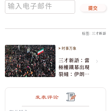
提交
标签
:
三才新語
>
时事万象
三才新語：當
極權鐵幕出現
裂縫：伊朗的
骨牌效應
发表评论