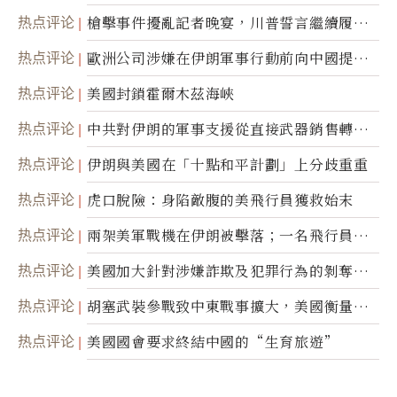
航運公司
热点评论
槍擊事件擾亂記者晚宴，川普誓言繼續履行
職責
热点评论
歐洲公司涉嫌在伊朗軍事行動前向中國提供
美軍基地的衛星影像
热点评论
美國封鎖霍爾木茲海峽
热点评论
中共對伊朗的軍事支援從直接武器銷售轉向
間接技術轉讓
热点评论
伊朗與美國在「十點和平計劃」上分歧重重
热点评论
虎口脫險：身陷敵腹的美飛行員獲救始末
热点评论
兩架美軍戰機在伊朗被擊落；一名飛行員失
蹤
热点评论
美國加大針對涉嫌詐欺及犯罪行為的剝奪公
民權力度
热点评论
胡塞武裝參戰致中東戰事擴大，美國衡量地
面入侵的可能性
热点评论
美國國會要求終結中國的“生育旅遊”