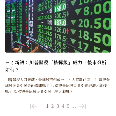
三才新語：川普關稅「核彈級」威力，後市分析
如何？
川普關稅大刀發威，全球股市倒成一片，大家都在問： 1. 這波全
球股災會引發金融海嘯嗎？ 2. 這波全球股災會引發經濟大蕭條
嗎？ 3. 這波全球股災會引發世界大戰嗎？
1
2
3
4
5
…