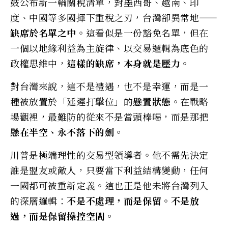
鼓公布新一輪關稅清單，對墨西哥、越南、印
度、中國等多國揮下重稅之刃，台灣卻異常地——
缺席於名單之中
。這看似是一份豁免名單，但在
一個以地緣利益為主旋律、以交易邏輯為底色的
政權思維中，
這樣的缺席，本身就是壓力。
對台灣來說，這不是禮遇，也不是幸運，而是一
種被放置於「延遲打擊位」的
懸置狀態
。在戰略
場觀裡，最難防的從來不是當頭棒喝，而是那把
懸在半空、永不落下的劍
。
川普是極端理性的交易型領導者。他不需先決定
誰是盟友或敵人，只要當下利益結構變動，任何
一國都可被重新定義。這也正是他未將台灣列入
的深層邏輯：
不是不處理，而是保留。不是放
過，而是保留操控空間。