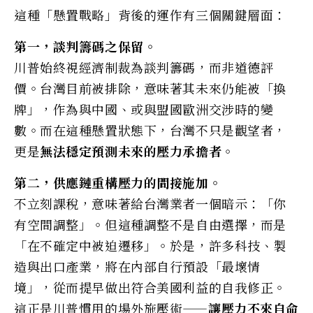
這種「懸置戰略」背後的運作有三個關鍵層面：
第一，談判籌碼之保留。
川普始終視經濟制裁為談判籌碼，而非道德評
價。台灣目前被排除，意味著其未來仍能被「換
牌」，作為與中國、或與盟國歐洲交涉時的變
數。而在這種懸置狀態下，台灣不只是觀望者，
更是
無法穩定預測未來的壓力承擔者
。
第二，供應鏈重構壓力的間接施加。
不立刻課稅，意味著給台灣業者一個暗示：「你
有空間調整」。但這種調整不是自由選擇，而是
「在不確定中被迫遷移」。於是，許多科技、製
造與出口產業，將在內部自行預設「最壞情
境」，從而提早做出符合美國利益的自我修正。
這正是川普慣用的場外施壓術——
讓壓力不來自命