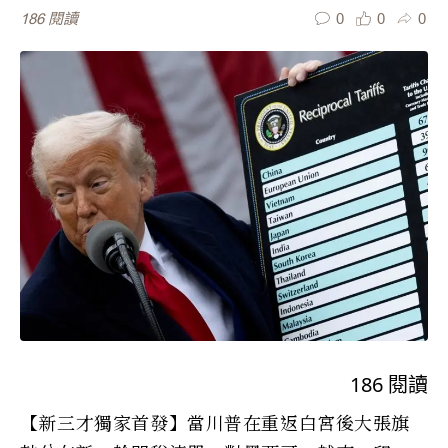
0
0
0
186
閱讀
186
閱讀
【新三才獨家首發】當川普在重返白宮後大張旗