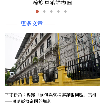
棒旋星系詳盡圖
更多文章
三才新語：揭露「緬甸與柬埔寨詐騙園區」真相
——黑暗經濟帝國的崛起