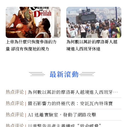
上帝為什麼只恢復參孫的力
為何數以萬計的摩洛哥人越
量 卻沒有恢復祂的視力
境進入西班牙休達
最新滾動
热点评论
為何數以萬計的摩洛哥人越境進入西班牙休
達
热点评论
鑽石影響力的終極代表：安託瓦內特珠寶
热点评论
AI 逃離實驗室，發動了網路攻擊
热点评论
川普警告共產主義構成“致命威脅”