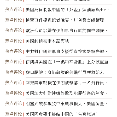
热点评论
美國為何制裁中國的「茶壺」煉油廠與40家
航運公司
热点评论
槍擊事件擾亂記者晚宴，川普誓言繼續履行
職責
热点评论
歐洲公司涉嫌在伊朗軍事行動前向中國提供
美軍基地的衛星影像
热点评论
美國封鎖霍爾木茲海峽
热点评论
中共對伊朗的軍事支援從直接武器銷售轉向
間接技術轉讓
热点评论
伊朗與美國在「十點和平計劃」上分歧重重
热点评论
虎口脫險：身陷敵腹的美飛行員獲救始末
热点评论
兩架美軍戰機在伊朗被擊落；一名飛行員失
蹤
热点评论
美國加大針對涉嫌詐欺及犯罪行為的剝奪公
民權力度
热点评论
胡塞武裝參戰致中東戰事擴大，美國衡量地
面入侵的可能性
热点评论
美國國會要求終結中國的“生育旅遊”