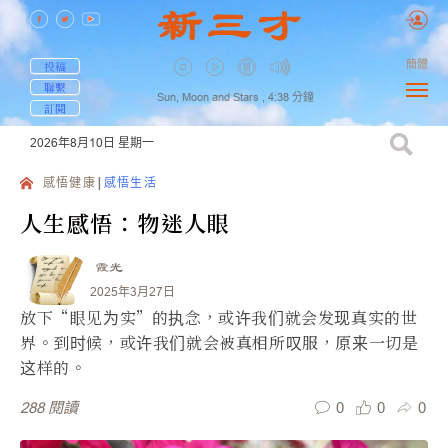
簡體
投稿
聯繫
Sun, Moon and Stars ,
4:38
分鐘
訂閱
2026年8月10日
星期一
感悟健康
感悟生活
人生感悟：物迷人眼
霞光
2025年3月27日
放下“眼见为实”的执念，或许我们就会发现真实的世
界。到时候，或许我们就会被真相所叹服，原来一切是
这样的。
0
0
0
288
閱讀