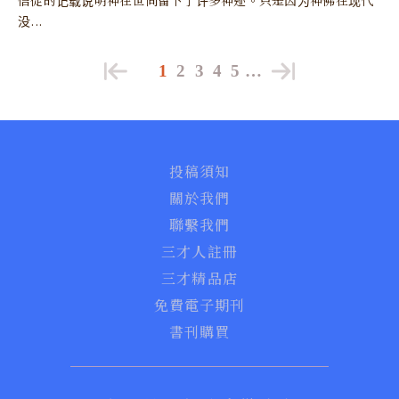
信徒的记载说明神在世间留下了许多神迹。只是因为神佛在现代
没...
1
2
3
4
5
…
投稿須知
關於我們
聯繫我們
三才人註冊
三才精品店
免費電子期刊
書刊購買