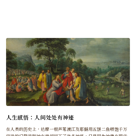
人生感悟：人间处处有神迹
在人类的历史上，达摩一根芦苇渡江及耶稣用五饼二鱼喂饱千万