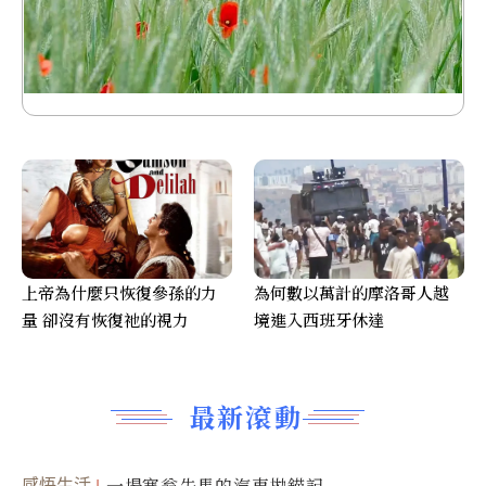
上帝為什麼只恢復參孫的力
為何數以萬計的摩洛哥人越
量 卻沒有恢復祂的視力
境進入西班牙休達
最新滾動
感悟生活
一場塞翁失馬的汽車拋錨記