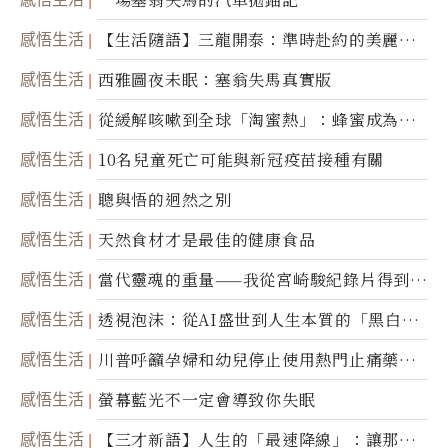
感悟生活
【生活隨語】三龍開泰：準時赴約的美麗震
撼
感悟生活
西雅圖夜未眠：塞翁失馬真實版
感悟生活
從緩解咳嗽到全球「淘蜜熱」：蜂蜜成為健
康產業前沿商品
感悟生活
10名兒童死亡可能與新冠疫苗接種有關
感悟生活
聰與悟的迥然之別
感悟生活
天然食材才是最佳的健康食品
感悟生活
當代靈魂的重量——我從宮崎駿紀錄片得到的
省思
感悟生活
透視泡沫：從AI盛世到人生本質的「黑白一
瞬」
感悟生活
川普呼籲孕婦和幼兒停止使用熱門止痛藥泰
諾
感悟生活
螢幕藍光不一定會導致你失眠
感悟生活
【三才新語】人生的「最速降線」：讓那道