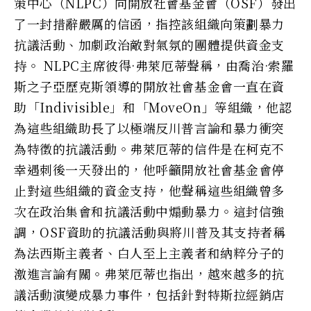
策中心（NLPC）向開放社會基金會（OSF）發出
了一封措辭嚴厲的信函，指控該組織向策劃暴力
抗議活動、加劇政治敵對氣氛的團體提供資金支
持。 NLPC主席彼得·弗萊厄蒂聲稱，由喬治·索羅
斯之子亞歷克斯領導的開放社會基金會一直在資
助「Indivisible」和「MoveOn」等組織，他認
為這些組織助長了以極端反川普言論和暴力衝突
為特徵的抗議活動。弗萊厄蒂的信件是在柯克不
幸遇刺後一天發出的，他呼籲開放社會基金會停
止對這些組織的資金支持，他聲稱這些組織曾多
次在政治集會和抗議活動中煽動暴力。這封信強
調，OSF資助的抗議活動與將川普及其支持者稱
為法西斯主義者、白人至上主義者和納粹分子的
激進言論有關。弗萊厄蒂也指出，越來越多的抗
議活動演變成暴力事件，包括針對特斯拉經銷店