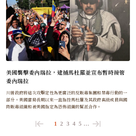
美國襲擊委內瑞拉，逮捕馬杜羅並宣布暫時接管
委內瑞拉
川普政府將這次攻擊定性為更廣泛的反販毒集團和禁毒行動的一
部分。美國當局長期以來一直指控馬杜羅及其政府高級成員與國
際販毒組織和被美國指定為恐怖組織的幫派合作。
1
2
3
4
5
…