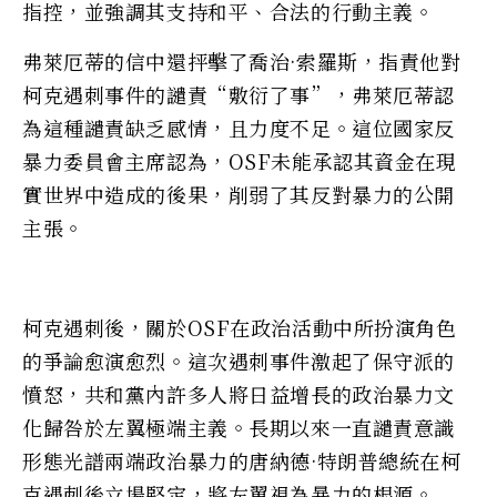
指控，並強調其支持和平、合法的行動主義。
弗萊厄蒂的信中還抨擊了喬治·索羅斯，指責他對
柯克遇刺事件的譴責“敷衍了事”，弗萊厄蒂認
為這種譴責缺乏感情，且力度不足。這位國家反
暴力委員會主席認為，OSF未能承認其資金在現
實世界中造成的後果，削弱了其反對暴力的公開
主張。
柯克遇刺後，關於OSF在政治活動中所扮演角色
的爭論愈演愈烈。這次遇刺事件激起了保守派的
憤怒，共和黨內許多人將日益增長的政治暴力文
化歸咎於左翼極端主義。長期以來一直譴責意識
形態光譜兩端政治暴力的唐納德·特朗普總統在柯
克遇刺後立場堅定，將左翼視為暴力的根源。