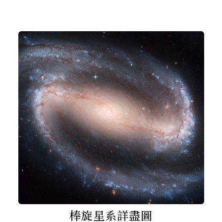
棒旋星系詳盡圖