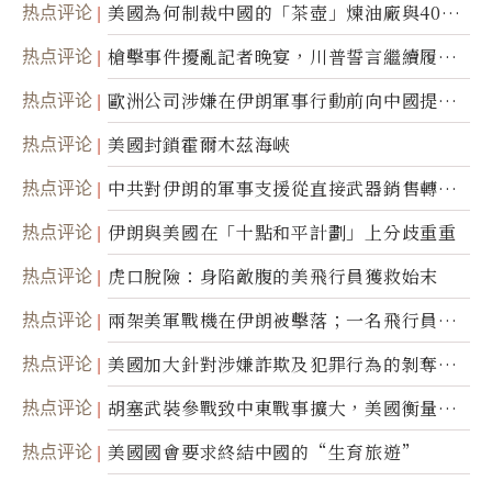
热点评论
美國為何制裁中國的「茶壺」煉油廠與40家
航運公司
热点评论
槍擊事件擾亂記者晚宴，川普誓言繼續履行
職責
热点评论
歐洲公司涉嫌在伊朗軍事行動前向中國提供
美軍基地的衛星影像
热点评论
美國封鎖霍爾木茲海峽
热点评论
中共對伊朗的軍事支援從直接武器銷售轉向
間接技術轉讓
热点评论
伊朗與美國在「十點和平計劃」上分歧重重
热点评论
虎口脫險：身陷敵腹的美飛行員獲救始末
热点评论
兩架美軍戰機在伊朗被擊落；一名飛行員失
蹤
热点评论
美國加大針對涉嫌詐欺及犯罪行為的剝奪公
民權力度
热点评论
胡塞武裝參戰致中東戰事擴大，美國衡量地
面入侵的可能性
热点评论
美國國會要求終結中國的“生育旅遊”