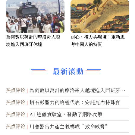
為何數以萬計的摩洛哥人越
耐心、權力與環境：重新思
境進入西班牙休達
考中國人的特質
最新滾動
热点评论
為何數以萬計的摩洛哥人越境進入西班牙休
達
热点评论
鑽石影響力的終極代表：安託瓦內特珠寶
热点评论
AI 逃離實驗室，發動了網路攻擊
热点评论
川普警告共產主義構成“致命威脅”