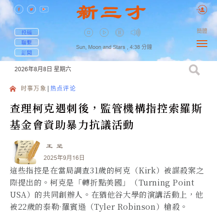
簡體
投稿
聯繫
Sun, Moon and Stars ,
4:38
分鐘
訂閱
2026年8月8日
星期六
时事万象
热点评论
查理柯克遇刺後，監管機構指控索羅斯
基金會資助暴力抗議活動
王 坚
2025年9月16日
這些指控是在當局調查31歲的柯克（Kirk）被謀殺案之
際提出的。柯克是「轉折點美國」（Turning Point
USA）的共同創辦人。在猶他谷大學​​的演講活動上，他
被22歲的泰勒·羅賓遜（Tyler Robinson）槍殺。