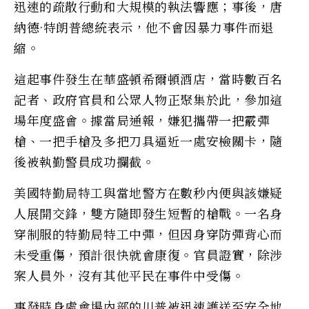
迅速的疏散行動和大規模的執法響應；事後，唐
納德·特朗普總統表示，他不會因暴力事件而退
縮。
這起事件發生在華盛頓希爾頓酒店，當時數百名
記者、政府官員和公眾人物正聚集於此，參加這
場年度盛會。據當局通報，嫌犯攜帶一把霰彈
槍、一把手槍及多把刀具逼近一處安檢關卡，隨
後被執勤警員成功攔截。
美國特勤局特工與當地警方在數秒內便與該嫌疑
人展開交鋒，雙方隨即發生短暫的槍戰。一名身
穿制服的特勤局特工中彈，但因身穿防彈背心而
未受重傷，預計很快就會康復。官員證實，除涉
案人員外，沒有其他平民在事件中受傷。
事發時身處會場內部的川普被迅速護送至安全地