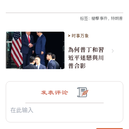
标签
:
槍擊事件, 特朗普
>
时事万象
為何普丁和習
近平迷戀與川
普合影
发表评论