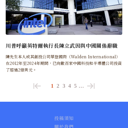
川普呼籲英特爾執行長陳立武因與中國關係辭職
陳先生本人或其創投公司華登國際（Walden International）
在2012年至2024年期間，已向數百家中國科技和半導體公司投資
了超過2億美元。
1
2
3
4
5
…
投稿須知
關於我們