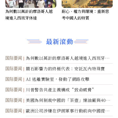
為何數以萬計的摩洛哥人越
耐心、權力與環境：重新思
境進入西班牙休達
考中國人的特質
最新滾動
国际要闻
為何數以萬計的摩洛哥人越境進入西班牙休
達
国际要闻
鑽石影響力的終極代表：安託瓦內特珠寶
国际要闻
AI 逃離實驗室，發動了網路攻擊
国际要闻
川普警告共產主義構成“致命威脅”
国际要闻
美國為何制裁中國的「茶壺」煉油廠與40家
航運公司
国际要闻
歐洲公司涉嫌在伊朗軍事行動前向中國提供