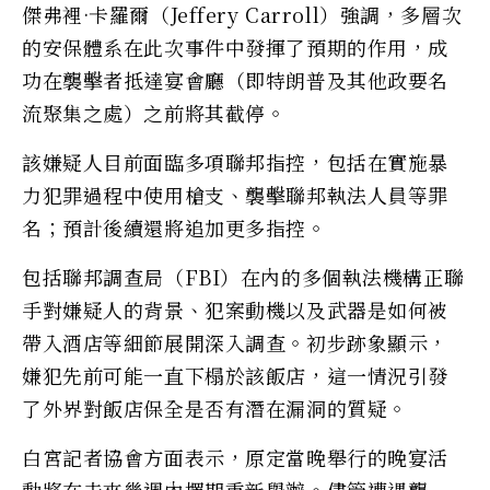
傑弗裡·卡羅爾（Jeffery Carroll）強調，多層次
的安保體系在此次事件中發揮了預期的作用，成
功在襲擊者抵達宴會廳（即特朗普及其他政要名
流聚集之處）之前將其截停。
該嫌疑人目前面臨多項聯邦指控，包括在實施暴
力犯罪過程中使用槍支、襲擊聯邦執法人員等罪
名；預計後續還將追加更多指控。
包括聯邦調查局（FBI）在內的多個執法機構正聯
手對嫌疑人的背景、犯案動機以及武器是如何被
帶入酒店等細節展開深入調查。初步跡象顯示，
嫌犯先前可能一直下榻於該飯店，這一情況引發
了外界對飯店保全是否有潛在漏洞的質疑。
白宮記者協會方面表示，原定當晚舉行的晚宴活
動將在未來幾週內擇期重新舉辦。儘管遭遇襲