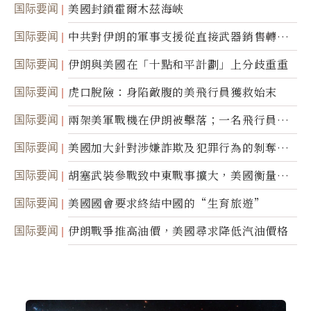
美軍基地的衛星影像
国际要闻
美國封鎖霍爾木茲海峽
国际要闻
中共對伊朗的軍事支援從直接武器銷售轉向
間接技術轉讓
国际要闻
伊朗與美國在「十點和平計劃」上分歧重重
国际要闻
虎口脫險：身陷敵腹的美飛行員獲救始末
国际要闻
兩架美軍戰機在伊朗被擊落；一名飛行員失
蹤
国际要闻
美國加大針對涉嫌詐欺及犯罪行為的剝奪公
民權力度
国际要闻
胡塞武裝參戰致中東戰事擴大，美國衡量地
面入侵的可能性
国际要闻
美國國會要求終結中國的“生育旅遊”
国际要闻
伊朗戰爭推高油價，美國尋求降低汽油價格