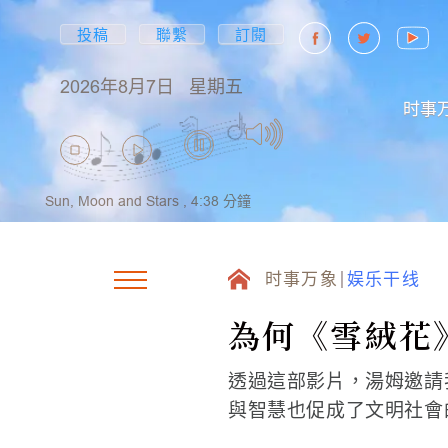
投稿
聯繫
訂閱
2026年8月7日
星期五
时事
Sun, Moon and Stars ,
4:38
分鐘
时事万象
娱乐干线
為何《雪絨花
透過這部影片，湯姆邀請
與智慧也促成了文明社會