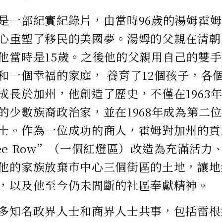
是一部紀實紀錄片，由當時96歲的湯姆霍
心重塑了移民的美國夢。湯姆的父親在清朝
他當時是15歲。之後他的父親用自己的雙
和一個幸福的家庭， 養育了12個孩子，各
成長於加州，他創造了歷史，不僅在1963
的少數族裔政治家，並在1968年成為第二
士。作為一位成功的商人，霍姆對加州的貢
aree Row”（一個紅燈區）改造為充滿活
他的家族放棄市中心三個街區的土地，讓地
，以及他至今仍未間斷的社區奉獻精神。
多知名政界人士和商界人士共事，包括雷根