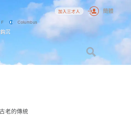
簡體
加入三才人
6
F
Columbus
海鈎沉
古老的傳統