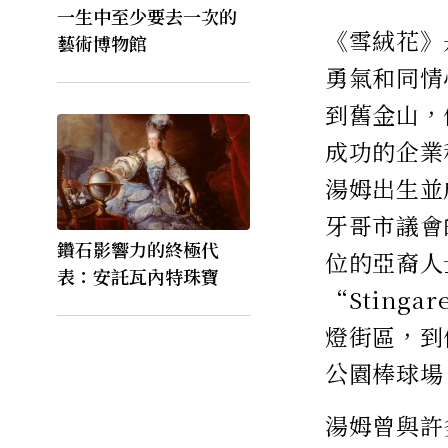
一生中至少要去一次的
《雪絨花》
藝術博物館
勇氣和同情
到舊金山，
成功的企業
湯姆出生並
牙哥市議會
鑽石影響力的終極代
位的亞裔人
表：安託瓦內特珠寶
“Sting
燈街區，到
公園棒球場
湯姆曾與許