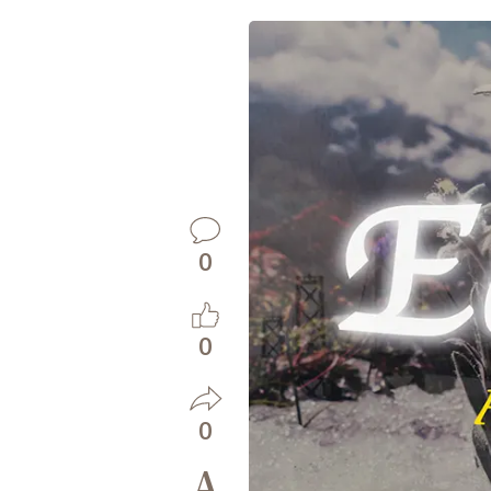
0
0
0
A