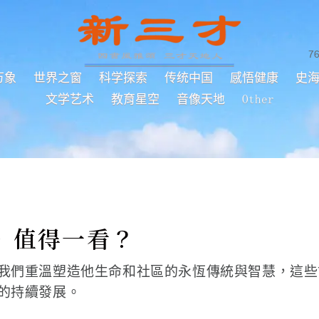
7
万象
世界之窗
科学探索
传统中国
感悟健康
史
文学艺术
教育星空
音像天地
Other
》值得一看？
我們重溫塑造他生命和社區的永恆傳統與智慧，這些
的持續發展。