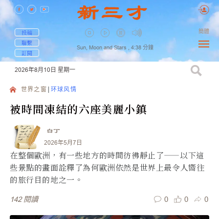
簡體
投稿
聯繫
Sun, Moon and Stars ,
4:38
分鐘
訂閱
2026年8月10日
星期一
世界之窗
环球风情
被時間凍結的六座美麗小鎮
白丁
2026年5月7日
在整個歐洲，有一些地方的時間彷彿靜止了——以下這
些景點的畫面詮釋了為何歐洲依然是世界上最令人嚮往
的旅行目的地之一。
0
0
0
142
閱讀