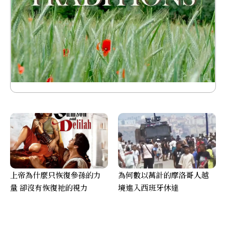
上帝為什麼只恢復參孫的力
為何數以萬計的摩洛哥人越
量 卻沒有恢復祂的視力
境進入西班牙休達