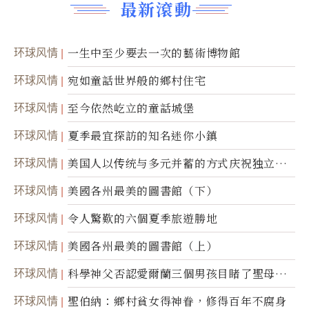
最新滾動
环球风情
一生中至少要去一次的藝術博物館
环球风情
宛如童話世界般的鄉村住宅
环球风情
至今依然屹立的童話城堡
环球风情
夏季最宜探訪的知名迷你小鎮
环球风情
美国人以传统与多元并蓄的方式庆祝独立日2
50周年
环球风情
美國各州最美的圖書館（下）
环球风情
令人驚歎的六個夏季旅遊勝地
环球风情
美國各州最美的圖書館（上）
环球风情
科學神父否認愛爾蘭三個男孩目睹了聖母顯
靈
环球风情
聖伯納：鄉村貧女得神眷，修得百年不腐身