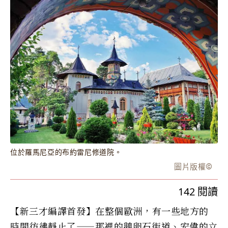
位於羅馬尼亞的布約雷尼修道院。
圖片版權
©️
142
閱讀
【新三才編譯首發】在整個歐洲，有一些地方的
時間彷彿靜止了——那裡的鵝卵石街道、宏偉的立