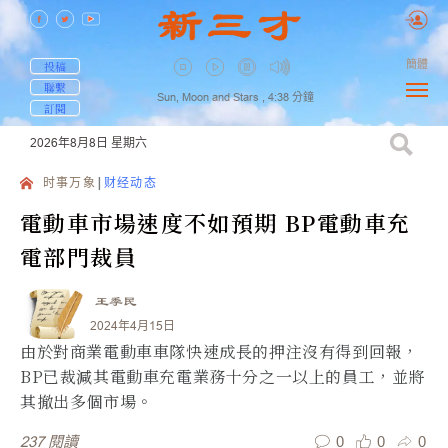
簡體
投稿
聯繫
Sun, Moon and Stars ,
4:38
分鐘
訂閱
2026年8月8日
星期六
时事万象
财经动态
電動車市場速度不如預期 BP電動車充
電部門裁員
王季民
2024年4月15日
由於對商業電動車車隊快速成長的押注沒有得到回報，
BP已裁減其電動車充電業務十分之一以上的員工，並將
其撤出多個市場。
0
0
0
237
閱讀