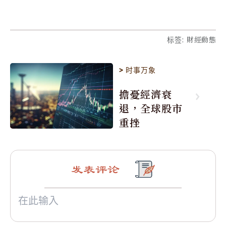
标签
:
財經動態
>
时事万象
擔憂經濟衰
退，全球股市
重挫
发表评论