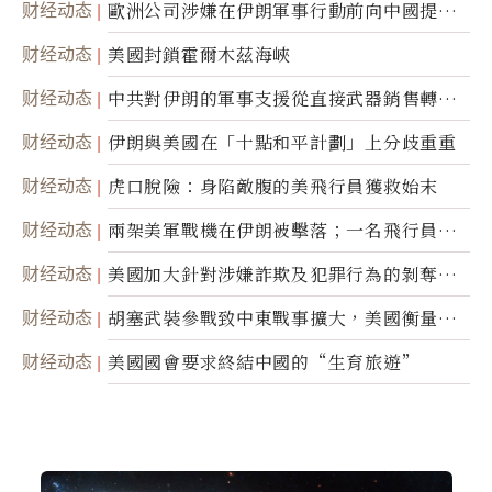
财经动态
歐洲公司涉嫌在伊朗軍事行動前向中國提供
美軍基地的衛星影像
财经动态
美國封鎖霍爾木茲海峽
财经动态
中共對伊朗的軍事支援從直接武器銷售轉向
間接技術轉讓
财经动态
伊朗與美國在「十點和平計劃」上分歧重重
财经动态
虎口脫險：身陷敵腹的美飛行員獲救始末
财经动态
兩架美軍戰機在伊朗被擊落；一名飛行員失
蹤
财经动态
美國加大針對涉嫌詐欺及犯罪行為的剝奪公
民權力度
财经动态
胡塞武裝參戰致中東戰事擴大，美國衡量地
面入侵的可能性
财经动态
美國國會要求終結中國的“生育旅遊”