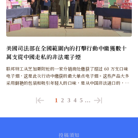
美國司法部在全國範圍內的打擊行動中繳獲數十
萬支從中國走私的非法電子煙
联邦特工从芝加哥附近的一家分销商处缴获了超过 60 万支口味
电子烟，这是此次行动中缴获的最大单点电子烟。这些产品大多
采用鲜艳的包装和吸引年轻人的口味，是从中国非法进口的，并
且未经 FDA 上市前授权。
1
2
3
4
5
…
投稿須知