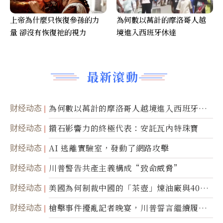
上帝為什麼只恢復參孫的力
為何數以萬計的摩洛哥人越
量 卻沒有恢復祂的視力
境進入西班牙休達
最新滾動
财经动态
為何數以萬計的摩洛哥人越境進入西班牙休
達
财经动态
鑽石影響力的終極代表：安託瓦內特珠寶
财经动态
AI 逃離實驗室，發動了網路攻擊
财经动态
川普警告共產主義構成“致命威脅”
财经动态
美國為何制裁中國的「茶壺」煉油廠與40家
航運公司
财经动态
槍擊事件擾亂記者晚宴，川普誓言繼續履行
職責