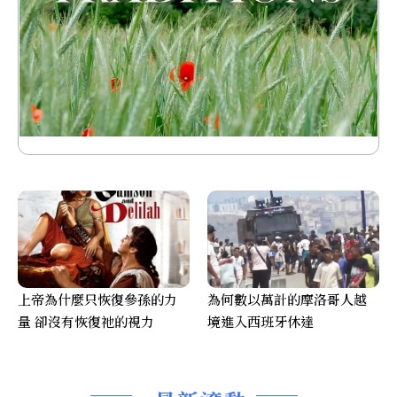
上帝為什麼只恢復參孫的力
為何數以萬計的摩洛哥人越
量 卻沒有恢復祂的視力
境進入西班牙休達