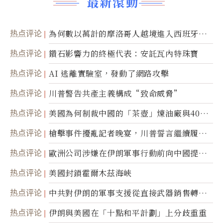
最新滾動
热点评论
為何數以萬計的摩洛哥人越境進入西班牙休
達
热点评论
鑽石影響力的終極代表：安託瓦內特珠寶
热点评论
AI 逃離實驗室，發動了網路攻擊
热点评论
川普警告共產主義構成“致命威脅”
热点评论
美國為何制裁中國的「茶壺」煉油廠與40家
航運公司
热点评论
槍擊事件擾亂記者晚宴，川普誓言繼續履行
職責
热点评论
歐洲公司涉嫌在伊朗軍事行動前向中國提供
美軍基地的衛星影像
热点评论
美國封鎖霍爾木茲海峽
热点评论
中共對伊朗的軍事支援從直接武器銷售轉向
間接技術轉讓
热点评论
伊朗與美國在「十點和平計劃」上分歧重重