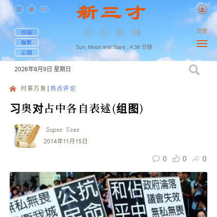
簡體
投稿
聯繫
Sun, Moon and Stars ,
4:38
分鐘
訂閱
2026年8月9日
星期日
时事万象
热点评论
习奥对占中各自表述(组图)
Super User
2014年11月15日
0
0
0