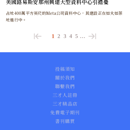
美國路易斯安那州興建大型資料中心引擔憂
占地400萬平方英尺的Meta公司資料中心，其建設正在如火如荼
地進行中。
1
2
3
4
5
…
投稿須知
關於我們
聯繫我們
三才人註冊
三才精品店
免費電子期刊
書刊購買