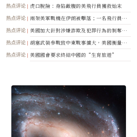
热点评论
虎口脫險：身陷敵腹的美飛行員獲救始末
热点评论
兩架美軍戰機在伊朗被擊落；一名飛行員失
蹤
热点评论
美國加大針對涉嫌詐欺及犯罪行為的剝奪公
民權力度
热点评论
胡塞武裝參戰致中東戰事擴大，美國衡量地
面入侵的可能性
热点评论
美國國會要求終結中國的“生育旅遊”