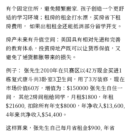
有个固定住所，避免频繁搬家. 孩子创造一个更舒
适的学习环境；租房的租金打水漂，买房省下租
房费用， 如果出租租金还能抵消部分留学开支。
房产未来有升值空间：美国具有相对先进和完善
的教育体系，投资房地产既可以让货币保值，又
避免了通货膨胀带来的损失。
例子： 张先生2010年在贝赛区以42万现金买进1
栋复式康斗共3卧室3卫生间，用了3万装修，现在
市场价值60万，增值为：$150000 张先生自住一
间， 其他2房间租给同学，月租$1800，年租
$21600, 扣除所有年支$8000，年净收入$13,600,
4年来共净收入$54,400。
这样算来，张先生自己每月省租金$900, 年省