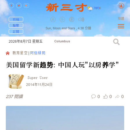
78
F
|
C
簡體
投稿
聯繫
Sun, Moon and Stars ,
4:38
分鐘
訂閱
2026年8月7日
星期五
Columbus
教育星空
阿信绿苑
美国留学新趋势: 中国人玩"以房养学"
Super User
2014年11月24日
0
0
0
237
閱讀