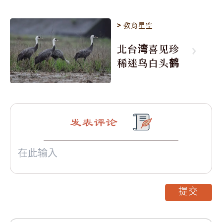
>
教育星空
北台湾喜见珍
稀迷鸟白头鹤
发表评论
提交