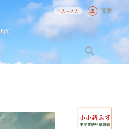
簡體
加入三才人
海鈎沉