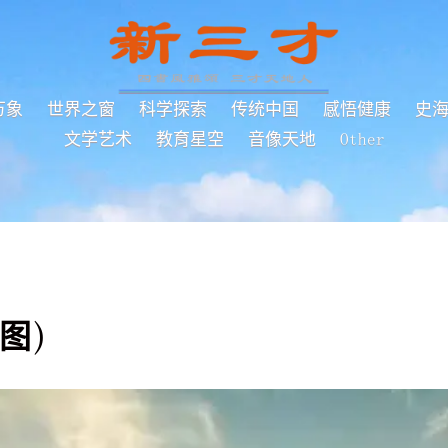
万象
世界之窗
科学探索
传统中国
感悟健康
史
文学艺术
教育星空
音像天地
Other
图)