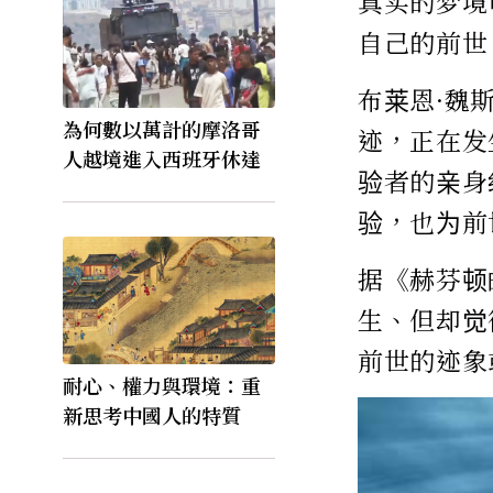
真实的梦境
自己的前世
布莱恩·魏
為何數以萬計的摩洛哥
迹，正在发
人越境進入西班牙休達
验者的亲身
验，也为前
据《赫芬顿
生、但却觉
前世的迹象
耐心、權力與環境：重
新思考中國人的特質