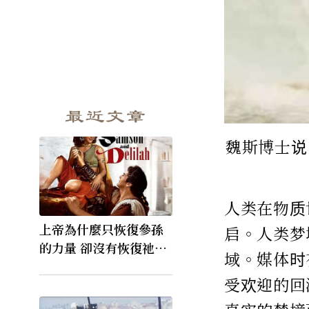
最近文章
魏斯博士说
人类在物质
上帝為什麼只恢復參孫
启。人类梦
的力量 卻沒有恢復祂的
域。媒体时
視力
受欢迎的回溯