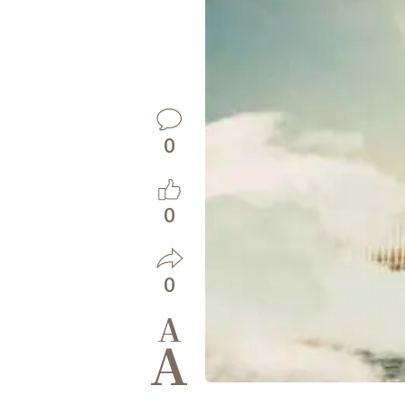
0
0
0
A
A