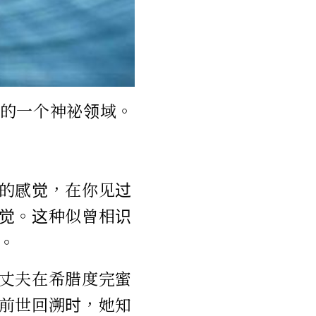
的一个神祕领域。
的感觉，在你见过
觉。这种似曾相识
。
丈夫在希腊度完蜜
前世回溯时，她知