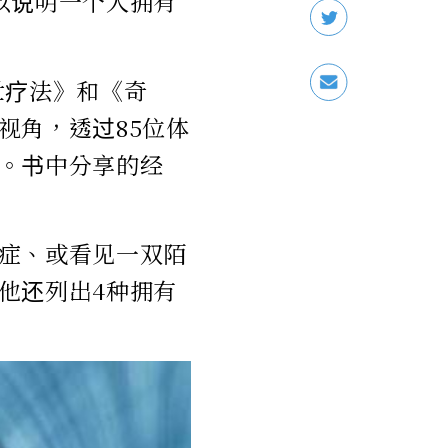
以说明一个人拥有
世疗法》和《奇
视角，透过85位体
。书中分享的经
症、或看见一双陌
他还列出4种拥有